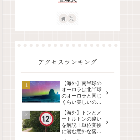
アクセスランキング
【海外】南半球の
オーロラは北半球
のオーロラと同じ
くらい美しいの
か？その真実に迫
【海外】トンとメ
る！
ートルトンの違い
を解説！単位変換
に潜む意外な落と
し穴とは？