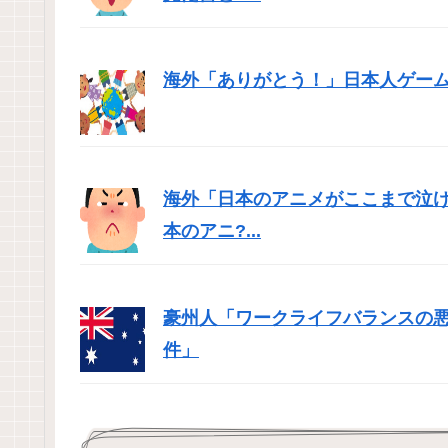
海外「ありがとう！」日本人ゲー
海外「日本のアニメがここまで泣
本のアニ?...
豪州人「ワークライフバランスの
件」