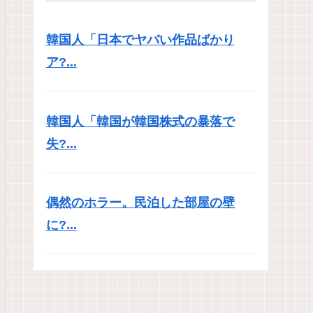
韓国人「日本でヤバい作品ばかり
ア?...
韓国人「韓国が韓国株式の暴落で
失?...
偶然のホラー。民泊した部屋の壁
に?...