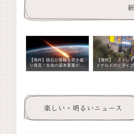
【海外】隕石が屋根を突き破
【海外】「ストレイ
り発見！生命の基本要素が見
ドナルドのドライブ
つかった驚きの瞬間
マスター！車ごとに
ゲットする驚きの行
は？」
楽しい・明るいニュース