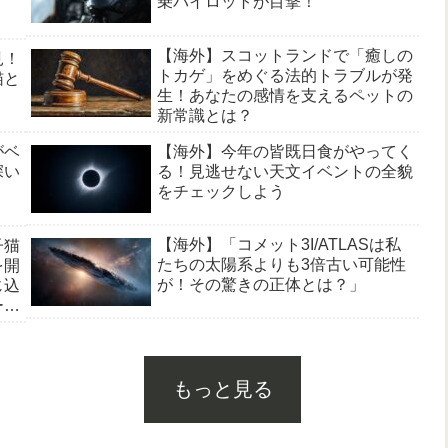
乗パイロットが目撃！
【海外】スコットランドで「癒しの
見！
トカゲ」をめぐる法的トラブルが発
猫と
生！あなたの感情を支えるペットの
新常識とは？
【海外】今年の皆既日食がやってく
がベ
る！見逃せない天文イベントの全貌
深い
をチェックしよう
【海外】「コメット3I/ATLASは私
子猫
たちの太陽系よりも3倍古い可能性
を開
が！その驚きの正体とは？」
じ込
ーと
もっと見る