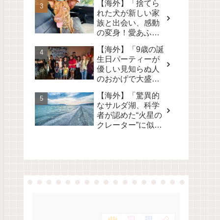
【海外】「捨てら
れた犬が新しい家
族と出会い、感動
の変身！愛あふれ
る旅路を見逃さな
【海外】「9歳の誕
いで💖」
生日パーティーが
優しい見知らぬ人
のおかげで大盛況
に！心温まるサプ
【海外】「驚異的
アードバ
ライズの裏側」
なサルダ湖、科学
おもちゃ
者が認めた“火星の
結果、数
だアード
クレーター”に似た
地球上唯一の場
所」