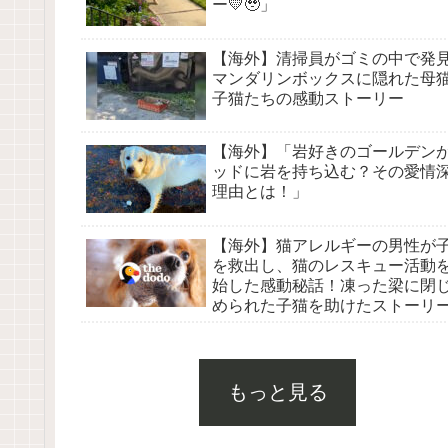
ー💛🥹」
【海外】清掃員がゴミの中で発
マンダリンボックスに隠れた母
子猫たちの感動ストーリー
【海外】「岩好きのゴールデン
ッドに岩を持ち込む？その愛情
理由とは！」
【海外】猫アレルギーの男性が
を救出し、猫のレスキュー活動
始した感動秘話！凍った梁に閉
められた子猫を助けたストーリ
は？
もっと見る