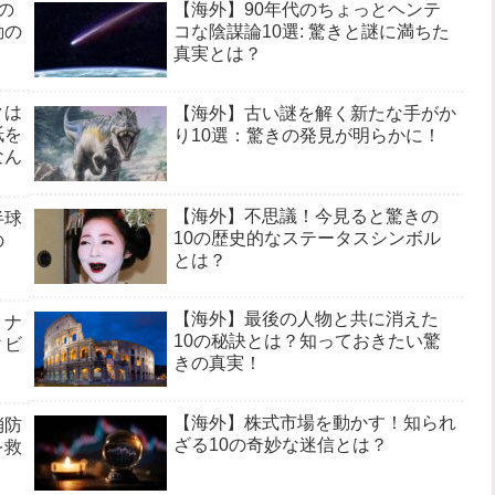
の
【海外】90年代のちょっとヘンテ
動の
コな陰謀論10選: 驚きと謎に満ちた
真実とは？
クは
【海外】古い謎を解く新たな手がか
紙を
り10選：驚きの発見が明らかに！
なん
【海外】不思議！今見ると驚きの
半球
10の歴史的なステータスシンボル
の
とは？
【海外】最後の人物と共に消えた
！ナ
10の秘訣とは？知っておきたい驚
ィビ
きの真実！
【海外】株式市場を動かす！知られ
消防
ざる10の奇妙な迷信とは？
を救