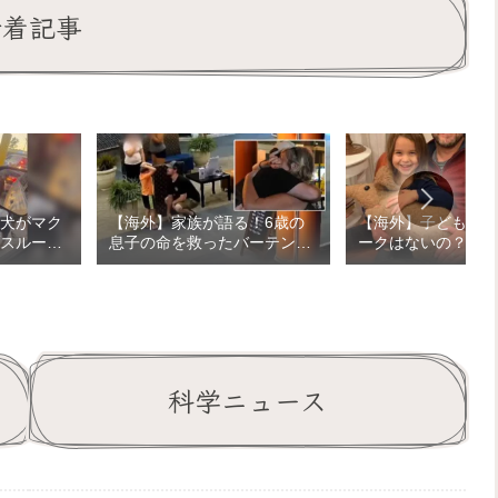
新着記事
犬がマク
【海外】家族が語る！6歳の
【海外】子どもが「
スルーを
息子の命を救ったバーテンダ
ークはないの？」と
食べ物を
ーとの感動の再会
会社に手紙を書いた
動と
ヶ月後、彼にちなん
バークが届いた話
科学ニュース