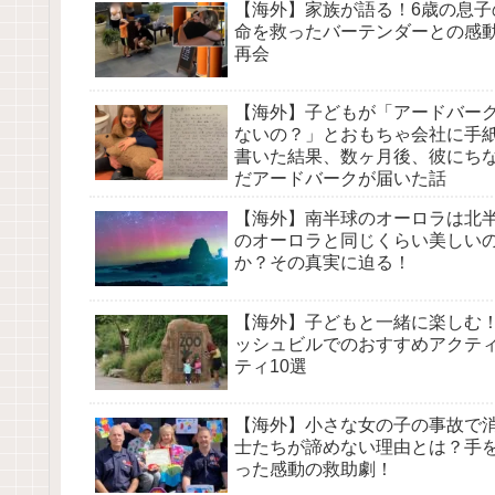
【海外】家族が語る！6歳の息子
命を救ったバーテンダーとの感
再会
【海外】子どもが「アードバー
ないの？」とおもちゃ会社に手
書いた結果、数ヶ月後、彼にち
だアードバークが届いた話
【海外】南半球のオーロラは北
のオーロラと同じくらい美しい
か？その真実に迫る！
【海外】子どもと一緒に楽しむ
ッシュビルでのおすすめアクテ
ティ10選
【海外】小さな女の子の事故で
士たちが諦めない理由とは？手
った感動の救助劇！