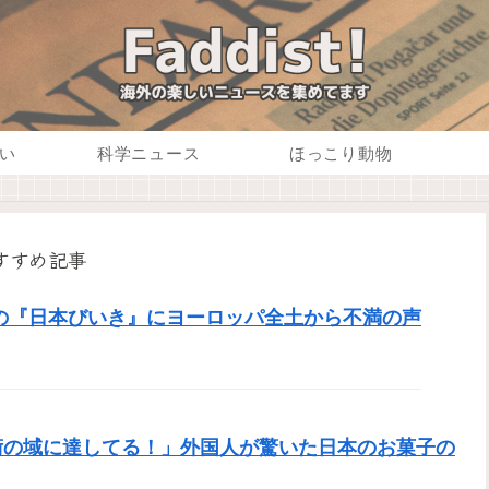
い
科学ニュース
ほっこり動物
すすめ記事
の『日本びいき』にヨーロッパ全土から不満の声
術の域に達してる！」外国人が驚いた日本のお菓子の