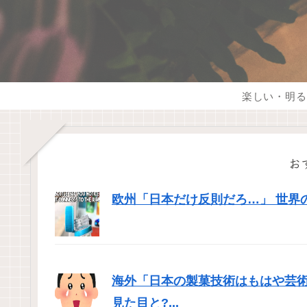
楽しい・明る
お
欧州「日本だけ反則だろ…」 世界
海外「日本の製菓技術はもはや芸
見た目と?...