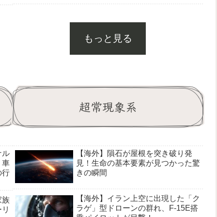
もっと見る
超常現象系
ナル
【海外】隕石が屋根を突き破り発
！車
見！生命の基本要素が見つかった驚
の行
きの瞬間
【海外】イラン上空に出現した「ク
家族
ラゲ」型ドローンの群れ、F-15E搭
ーリ