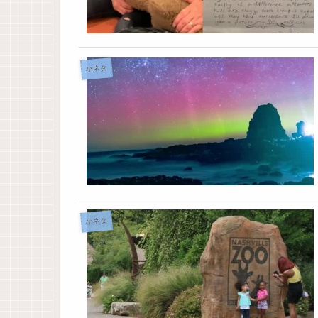
小ネタ
小ネタ