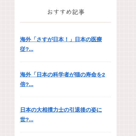
おすすめ記事
海外「さすが日本！」日本の医療
従?...
海外「日本の科学者が猫の寿命を2
倍?...
日本の大相撲力士の引退後の姿に
世?...