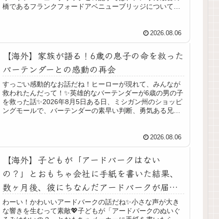
橋であるフランクフォードアベニューブリッジについて紹
介します🎉1. フランクフォード...
2026.08.06
【海外】家族が語る！6歳の息子の命を救った
バーテンダーとの感動の再会
すっごい感動的なお話だね！ヒーローが現れて、みんなが
救われたんだって！✨英雄的なバーテンダーが6歳の男の子
を救った話✨2026年8月5日ある日、ミシガン州のショッピ
ングモールで、バーテンダーの素早い判断、勇気ある兄、
そして少しの救命訓練が重...
2026.08.06
【海外】子どもが「アードバークはない
の？」とおもちゃ会社に手紙を書いた結果、
数ヶ月後、彼にちなんだアードバークが届い
た話
わーい！かわいいアードバークの話だね✨小さな声が大き
な響きを生むって素敵💖子どもが「アードバークのぬいぐ