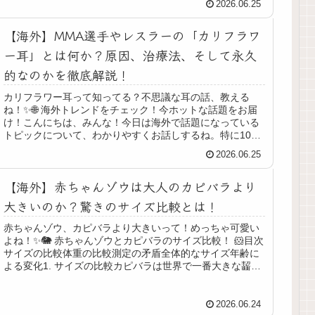
2026.06.25
【海外】MMA選手やレスラーの「カリフラワ
ー耳」とは何か？原因、治療法、そして永久
的なのかを徹底解説！
カリフラワー耳って知ってる？不思議な耳の話、教える
ね！✨🌐 海外トレンドをチェック！今ホットな話題をお届
け！こんにちは、みんな！今日は海外で話題になっている
トピックについて、わかりやすくお話しするね。特に10代
の君たちにとっても興味津々な内...
2026.06.25
【海外】赤ちゃんゾウは大人のカピバラより
大きいのか？驚きのサイズ比較とは！
赤ちゃんゾウ、カピバラより大きいって！めっちゃ可愛い
よね！✨🐘 赤ちゃんゾウとカピバラのサイズ比較！ 🐹目次
サイズの比較体重の比較測定の矛盾全体的なサイズ年齢に
よる変化1. サイズの比較カピバラは世界で一番大きな齧歯
動物ですが、赤ちゃんゾウ...
2026.06.24