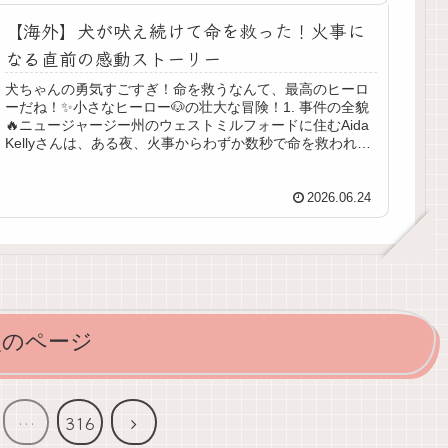
【海外】犬が吠え続けて命を救った！火事に
なる直前の感動ストーリー
犬ちゃんの勇気すごすぎ！命を救うなんて、最高のヒーロ
ーだね！✨小さなヒーロー🐶の壮大な冒険！1. 事件の全貌
🔥ニュージャージー州のウェストミルフォードに住むAida
Kellyさんは、ある夜、火事からわずか数秒で命を救われる
という、信じられ...
2026.06.24
次のページ
次
…
316