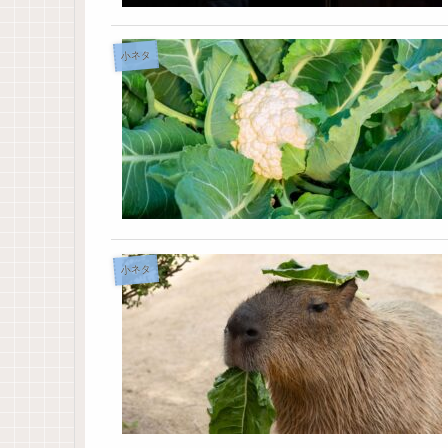
小ネタ
小ネタ