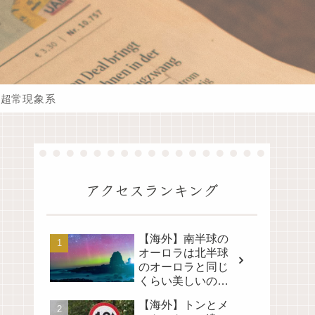
超常現象系
アクセスランキング
【海外】南半球の
オーロラは北半球
のオーロラと同じ
くらい美しいの
か？その真実に迫
【海外】トンとメ
る！