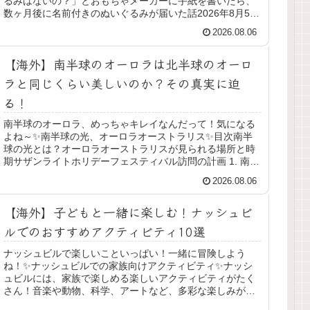
るみはないの？」とおもちゃメーカーに手紙を書いたら、
数ヶ月後に名前付きのぬいぐるみが届いた話2026年8月5日
子どもの頃の好きなものは、...
2026.08.06
【海外】南半球のオーロラは北半球のオーロ
ラと同じくらい美しいのか？その真実に迫
る！
南半球のオーロラ、めっちゃキレイなんだって！気になる
よね～✨南半球の光、オーロラオーストラリス✨目次南半
球の光とは？オーロラオーストラリスが見られる場所と時
期サザンライトホリデーフェスティバル訪問の計画 1. 南半
球の光とは？🌌南半球の光（...
2026.08.06
【海外】子どもと一緒に楽しむ！ナッシュビ
ルでのおすすめアクティビティ10選
ナッシュビルで楽しいこといっぱい！一緒に冒険しよう
ね！✨ナッシュビルでの家族向けアクティビティ✨ナッシ
ュビルには、家族で楽しめる楽しいアクティビティがたく
さん！音楽や動物、科学、アートなど、多彩な楽しみが待
っています。ここでは、特におすすめ...