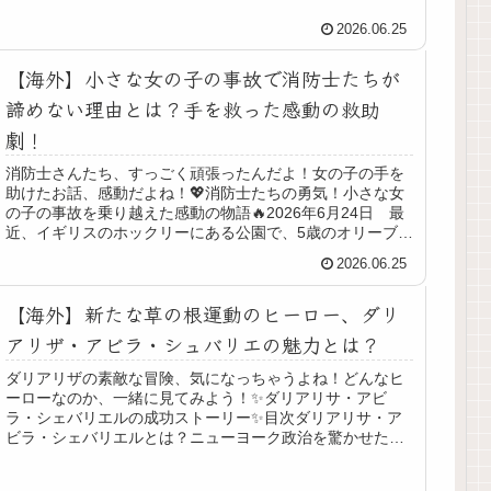
2026.06.25
【海外】小さな女の子の事故で消防士たちが
諦めない理由とは？手を救った感動の救助
劇！
消防士さんたち、すっごく頑張ったんだよ！女の子の手を
助けたお話、感動だよね！💖消防士たちの勇気！小さな女
の子の事故を乗り越えた感動の物語🔥2026年6月24日 最
近、イギリスのホックリーにある公園で、5歳のオリーブち
ゃんが遊具で大怪我をして...
2026.06.25
【海外】新たな草の根運動のヒーロー、ダリ
アリザ・アビラ・シュバリエの魅力とは？
ダリアリザの素敵な冒険、気になっちゃうよね！どんなヒ
ーローなのか、一緒に見てみよう！✨ダリアリサ・アビ
ラ・シェバリエルの成功ストーリー✨目次ダリアリサ・ア
ビラ・シェバリエルとは？ニューヨーク政治を驚かせた草
の根キャンペーン移民問題と地域活動...