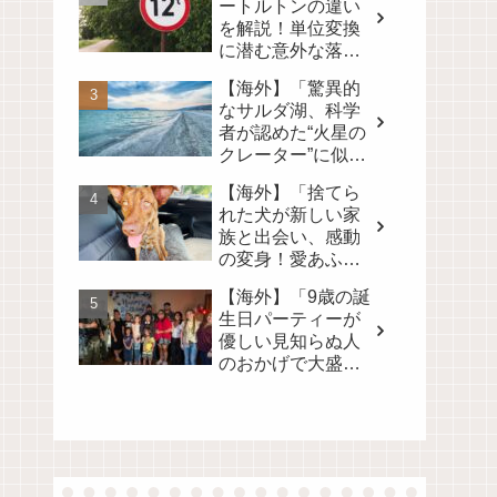
ートルトンの違い
を解説！単位変換
に潜む意外な落と
し穴とは？
【海外】「驚異的
なサルダ湖、科学
者が認めた“火星の
クレーター”に似た
地球上唯一の場
【海外】「捨てら
所」
れた犬が新しい家
族と出会い、感動
の変身！愛あふれ
る旅路を見逃さな
【海外】「9歳の誕
いで💖」
生日パーティーが
優しい見知らぬ人
のおかげで大盛況
に！心温まるサプ
ライズの裏側」