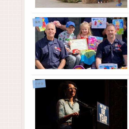
海外
小ネタ