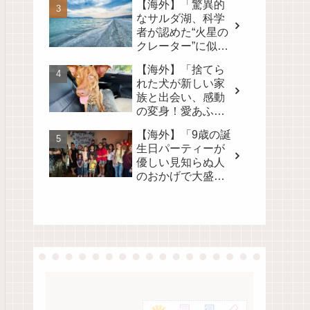
【海外】「驚異的
なサルダ湖、科学
者が認めた“火星の
クレーター”に似た
地球上唯一の場
【海外】「捨てら
所」
れた犬が新しい家
族と出会い、感動
の変身！愛あふれ
る旅路を見逃さな
【海外】「9歳の誕
いで💖」
生日パーティーが
優しい見知らぬ人
のおかげで大盛況
に！心温まるサプ
ライズの裏側」