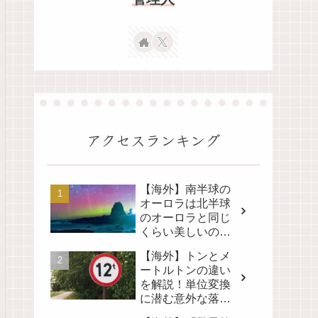
アクセスランキング
【海外】南半球の
オーロラは北半球
のオーロラと同じ
くらい美しいの
か？その真実に迫
【海外】トンとメ
る！
ートルトンの違い
を解説！単位変換
に潜む意外な落と
し穴とは？