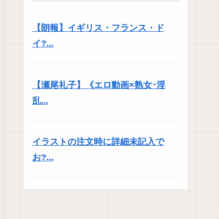
【朗報】イギリス・フランス・ド
イ?...
【瀬尾礼子】《エロ動画×熟女･淫
乱...
イラストの注文時に詳細未記入で
お?...