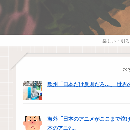
楽しい・明る
お
欧州「日本だけ反則だろ…」 世界
海外「日本のアニメがここまで泣
本のアニ?...