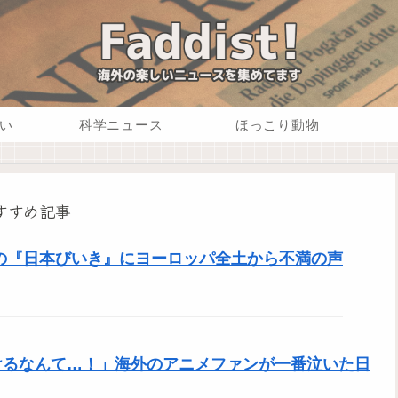
い
科学ニュース
ほっこり動物
すすめ記事
の『日本びいき』にヨーロッパ全土から不満の声
けるなんて…！」海外のアニメファンが一番泣いた日