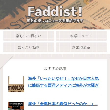
楽しい・明るい
科学ニュース
ほっこり動物
超常現象系
おすすめ記事
海外「いったいなぜ！」なぜか日本人気
に嫉妬する西洋メディアに海外が大騒ぎ
海外「全部日本の真似だったのか…」...