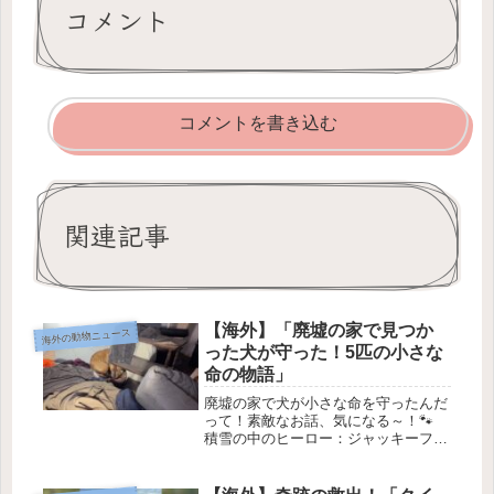
コメント
コメントを書き込む
関連記事
【海外】「廃墟の家で見つか
海外の動物ニュース
った犬が守った！5匹の小さな
命の物語」
廃墟の家で犬が小さな命を守ったんだ
って！素敵なお話、気になる～！🐾
積雪の中のヒーロー：ジャッキーフロ
ストの救出ストーリー ❄️1. 寒い中の
捜索活動 🌨️ミズーリ州セントルイス
の住民たちが最近の悪天候で家にこも