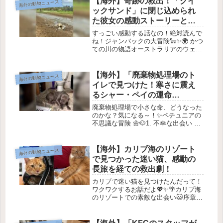
【海外】奇跡の救出！「クイ
海外の動物ニュース
っている中、一組のレスキュー...
ックサンド」に閉じ込められ
た彼女の感動ストーリーと
は？
すっごい感動する話なの！絶対読んで
ね！ジャンバックの大冒険🐑✨🌍 かつ
ての川の物語オーストラリアのウェリ
ビー川がかつて流れていた場所では、
今やひび割れた泥の地面と枯れた木々
が広がっています。この地域は、命の
【海外】「廃棄物処理場のト
海外の動物ニュース
源を失った生態系の物語を物語って
イレで見つけた！寒さに震え
い...
るシャー・ペイの運命
は？！」
廃棄物処理場で小さな命、どうなった
のかな？気になる～！✨ペチュニアの
不思議な冒険 🌼🐶1. 不幸な出会い 💔
数ヶ月前、ジョージア州の動物保護団
体「Luck’s Rescue」を運営している
オードレイ・ラックが、ある女性から
【海外】カリブ海のリゾート
海外の動物ニュース
電話を受けました。...
で見つかった迷い猫、感動の
長旅を経ての救出劇！
カリブで迷い猫を見つけたんだって！
ワクワクするお話だよ💖✨🌴カリブ海
のリゾートでの素敵な出会い🐱序章:
飛行機の中で思ったこと✈️ある女性が
プエルトリコに旅行に行ったとき、彼
女が見つけたのは、温かい天気やリフ