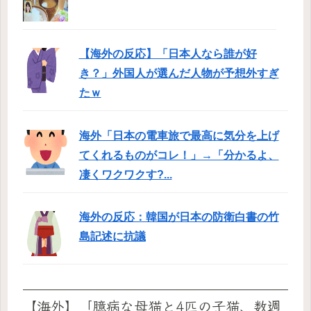
【海外の反応】「日本人なら誰が好
き？」外国人が選んだ人物が予想外すぎ
たｗ
海外「日本の電車旅で最高に気分を上げ
てくれるものがコレ！」→「分かるよ、
凄くワクワクす?...
海外の反応：韓国が日本の防衛白書の竹
島記述に抗議
【海外】「臆病な母猫と4匹の子猫、数週