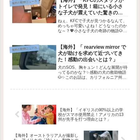
【海外】「KFCのスタッフが
海外の動物ニュース
レッシュではなく、なんとオレンジ...
トイレで発見！箱にいる小さ
な子犬が震えていた驚きの瞬
間」
ねぇ、KFCで子犬が見つかるなんて、
めっちゃ可愛いよね！どうなったのか
な～？💖小さな子犬の奇跡の物語🐶1.
予想外の呼び出し📞数ヶ月前、セント
ルイスにあるストレイ・レスキュー
が、近くのKFCから驚きの電話を受け
【海外】「 rearview mirror で
海外の動物ニュース
ました。なんと、KFCのトイレ...
犬が助けを求めて近づいてき
た！感動の出会いとは？」
犬のSOS、胸キュン！どんな展開が待
ってるのかな？✨感動の犬の救助物語
🐶✨このお話は、カリフォルニア州フ
レスノで起こった、願いが叶うような
とても心温まるエピソードなんだよ！
ドッグレスキューのダイアン・アウエ
ルトさんがどのようにして、たくさ
ん...
【海外】「イギリスの90%以上の学
校がスマホ使用禁止！アメリカの13
州が先手を打つ理由とは？」
【海外】オーストラリア人が撮影し