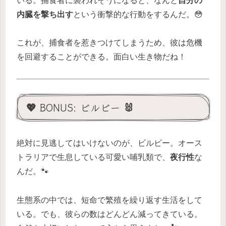
いる。捕食者に襲われそうになると、なんと
自分の
内臓を撃ち出す
という衝撃的な行動をするんだ。😳
これが、捕食者を惹きつけてしまうため、彼は危機
を回避することができる。面白い生き物だね！
💖 BONUS: ビルビー 🐰
絶対に見逃してはいけないのが、ビルビー。オース
トラリアで生息している可愛い哺乳類で、
夜行性
な
んだ。🐾
生態系の中では、短命で繁殖を繰り返す生活をして
いる。でも、彼らの数はどんどん減ってきている。