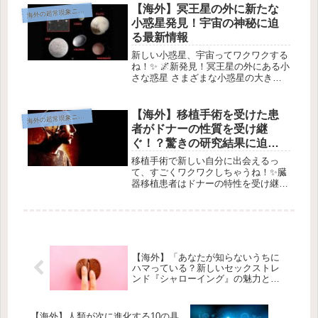
blueberrykings111 195...
【海外】冥王星の外に新たな
海
外の超常現象ニュース
小惑星発見！宇宙の神秘に迫
る最新情報
新しい小惑星、宇宙ってワクワクする
ね！✨ 🌌新発見！冥王星の外にある小
さな惑星 さまざまな小惑星の大きさ
の比較です。画像提供: NASA / JPL-
Caltech; Sihao Cheng et al. この新し
い世界は、太陽から地球の約...
【海外】移植手術を受けた患
海
外の超常現象ニュース
者がドナーの性質を受け継
ぐ！？驚きの研究結果に迫
る！
移植手術で新しい自分に出会えるっ
て、すごくワクワクしちゃうね！✨臓
器移植患者はドナーの特性を受け継ぐ
かも！🌟ドナーは自分の「個性」を受
け継がせるの？ Image Credit: CC BY
2.0 Andrew Mason超おもしろい研究
結...
【海外】「あなたが知らないうちに
ハマっている？新しいセックストレ
ンド『シャローイング』の魅力と
は」
【海外】人類が次に進化する10の具