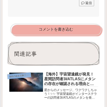
返信
コメントを書き込む
関連記事
【海外】宇宙望遠鏡が発見！
海
外の超常現象ニュース
星間訪問者3I/ATLASにメタン
の存在が確認される理由と
は？
星からのメッセージ、ワクワクしちゃ
う！✨✨ 宇宙望遠鏡がインターステラ
ーの訪問者3I/ATLASのメタンを発見
したよ！🌌 画像: AI生成 (Midjourney)
昨年話題になったこのオブジェクト、