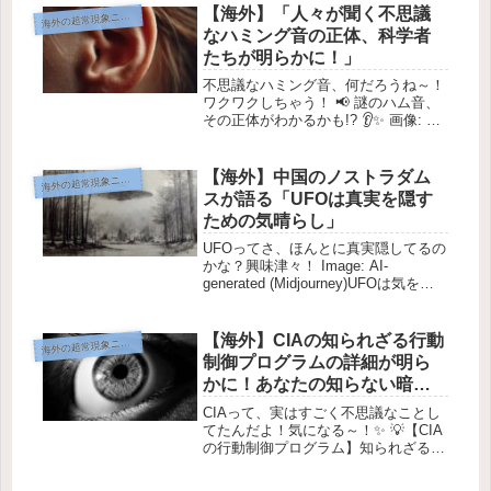
まだまだ驚きがいっぱいなんだって！
【海外】「人々が聞く不思議
海
外の超常現象ニュース
💫 3...
なハミング音の正体、科学者
たちが明らかに！」
不思議なハミング音、何だろうね～！
ワクワクしちゃう！ 📢 謎のハム音、
その正体がわかるかも!? 👂✨ 画像: AI
生成 (Midjourney) 世界中で報告されて
いる不思議な現象が、多くの人に影響
を与えてるって知ってた？🌍❓ 🔍 謎
【海外】中国のノストラダム
海
外の超常現象ニュース
のハム...
スが語る「UFOは真実を隠す
ための気晴らし」
UFOってさ、ほんとに真実隠してるの
かな？興味津々！ Image: AI-
generated (Midjourney)UFOは気をそ
らすもの？中国のノストラダムスが警
告！✨最近、注目を集めているUFO現
象に関する驚きの発言をした人がいま
【海外】CIAの知られざる行動
海
外の超常現象ニュース
す。...
制御プログラムの詳細が明ら
かに！あなたの知らない暗い
歴史とは？
CIAって、実はすごく不思議なことし
てたんだよ！気になる～！✨ 💡【CIA
の行動制御プログラム】知られざる真
実✨ 1950年代、CIAは色んなことをし
てたんだよね。 画像提供: Pixabay /