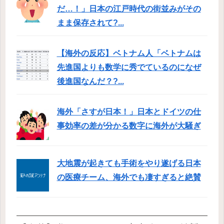
だ…！」日本の江戸時代の街並みがその
まま保存されて?...
【海外の反応】ベトナム人「ベトナムは
先進国よりも数学に秀でているのになぜ
後進国なんだ？?...
海外「さすが日本！」日本とドイツの仕
事効率の差が分かる数字に海外が大騒ぎ
大地震が起きても手術をやり遂げる日本
の医療チーム、海外でも凄すぎると絶賛