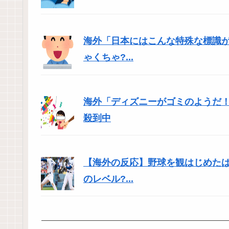
海外「日本にはこんな特殊な標識
ゃくちゃ?...
海外「ディズニーがゴミのようだ！
殺到中
【海外の反応】野球を観はじめた
のレベル?...