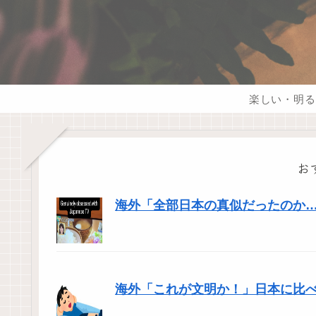
楽しい・明る
お
海外「全部日本の真似だったのか…」
海外「これが文明か！」日本に比