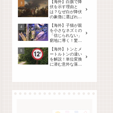
【海外】白旗で降
る！
伏を示す理由と
は？なぜ白が降伏
の象徴に選ばれた
のかを徹底解説！
【海外】子猫が親
を小さなネズミの
「信じられない」
窮地に導く！驚き
の真相とは？
【海外】トンとメ
ートルトンの違い
を解説！単位変換
に潜む意外な落と
し穴とは？