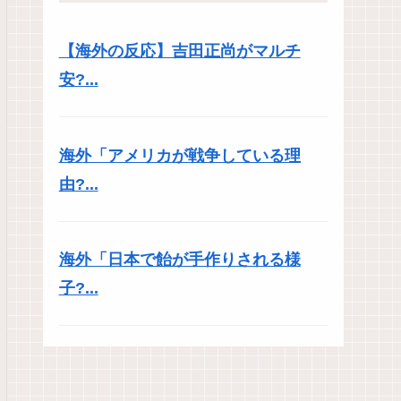
【海外の反応】吉田正尚がマルチ
安?...
海外「アメリカが戦争している理
由?...
海外「日本で飴が手作りされる様
子?...