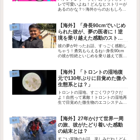
レで可愛いよね！どんなヒストリーが
あるのかな？✨海外からのおもしろニ
ュース！📬✨こんにちは！今日はちょ
っと面白い海外のニュースを紹介する
よ。話題は、SNSや科学に関するもの
【海外】「身長90cmでいじめ
海外
がたくさん！それじゃ、早速見てい
られた彼が、夢の医者に！逆
こ...
境を乗り越えた感動のストー
リー」
彼の夢が叶ったお話、すっごく感動し
ちゃう！勇気もらえるね✨身長90cm
の彼が拒絶といじめを乗り越えて医者
に！✨2026年4月4日---### 1. 彼の物語
の始まり🌍難しいことが多いこの世界
で、ある若者の物語は、障害がチャン
【海外】「トロントの湿地復
海外
スに変わることを...
元で130年ぶりに目覚めた微小
生態系とは？」
トロントの湿地、すごくワクワクだ
よ！自然って素敵！トロントの湿地再
生で目覚めた微生物のエコシステム
🌱✨1. 130年間の眠りから目覚めた世
界トロントのドン川で、なんと130年
間も封印されていた微生物たちが目を
【海外】27年かけて世界一周
海外
覚ましたんだって！🌍💚乾いた土...
の旅、彼がたどり着いた感動
の結末とは？
すごい冒険のお話、楽しみだね！どん