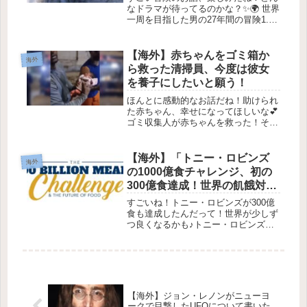
なドラマが待ってるのかな？✨🌍 世界
一周を目指した男の27年間の冒険1.
夢の始まり ✨1998年、イギリスの冒
険家カール・ブシュビーは、チリの道
路を見下ろしながら一大決心をしまし
【海外】赤ちゃんをゴミ箱か
海外
た。「家に帰るために、何も...
ら救った清掃員、今度は彼女
を養子にしたいと願う！
ほんとに感動的なお話だね！助けられ
た赤ちゃん、幸せになってほしいな💕
ゴミ収集人が赤ちゃんを救った！その
後の感動の展開💖1. 衝撃の発見😲
2025年4月2日、ブラジル・リオデジ
ャネイロで、ゴミ収集人のサムエル・
【海外】「トニー・ロビンズ
海外
ダ・シルバ・ドス・サントスさんが...
の1000億食チャレンジ、初の
300億食達成！世界の飢餓対策
が変わる瞬間」
すごいね！トニー・ロビンズが300億
食も達成したんだって！世界が少しず
つ良くなるかも♪トニー・ロビンズの
1000億食チャレンジ✨1. はじめに🍽️
トニー・ロビンズって、アメリカの有
名なモチベーショナルスピーカーなん
だけど、彼が始めた「100...
【海外】ジョン・レノンがニューヨ
ークで目撃したUFOについて書いた