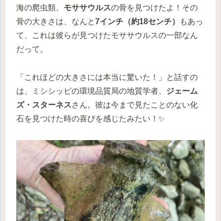
海の爬虫類、
モササウルス
の骨を見つけたよ！その
骨の大きさは、なんと
7インチ（約18センチ）
もあっ
て、これは彼らが見つけたモササウルスの一部なん
だって。
「これほどの大きさには本当に驚いた！」と話すの
は、ミシシッピの環境品質局の地質学者、
ジェーム
ズ・スターネス
さん。彼は今まで見たことのない化
石を見つけた時の喜びを感じたみたい！✨