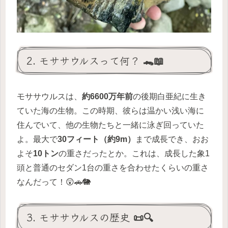
2. モササウルスって何？ 🐊📖
モササウルスは、
約6600万年前
の後期白亜紀に生き
ていた海の生物。この時期、彼らは温かい浅い海に
住んでいて、他の生物たちと一緒に泳ぎ回っていた
よ。最大で
30フィート（約9m）
まで成長でき、おお
よそ
10トン
の重さだったとか。これは、成長した象1
頭と普通のセダン1台の重さを合わせたくらいの重さ
なんだって！😲🚗🐘
3. モササウルスの歴史 📜🔍