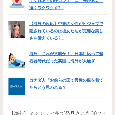
てくれるものがコレ！」→「分かるよ、
凄くワクワクす?...
【海外の反応】中東の女性がヒジャブで
隠されているのは彼女たちが完璧な美し
さを備えている?...
海外「これが文明か！」日本に比べて超
石器時代だった英国に海外が大騒ぎ
カナダ人「お前らの国で異性の服を着て
たらどう思われる？」
【海外】ミシシッピ州で発見された30フィ