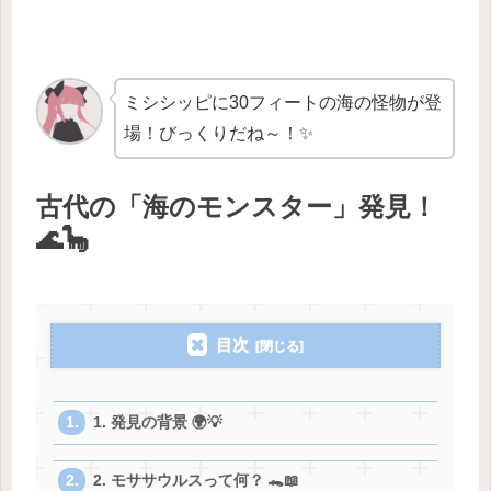
ミシシッピに30フィートの海の怪物が登
場！びっくりだね～！✨
古代の「海のモンスター」発見！
🌊🦕
目次
1. 発見の背景 🌍💡
2. モササウルスって何？ 🐊📖