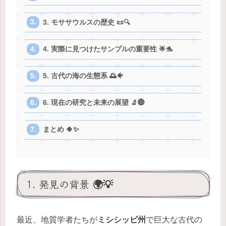
3. モササウルスの歴史 📜🔍
4. 実際に見つけたサンプルの重要性 🌟🐬
5. 古代の海の生態系 🌅🐠
6. 現在の研究と未来の展望 🔬🌐
まとめ 🍀✨
1. 発見の背景 🌍💡
最近、地質学者たちが
ミシシッピ州
で巨大な古代の