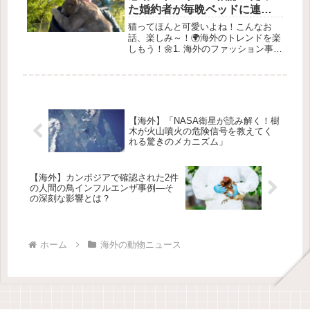
た婚約者が毎晩ベッドに連れ
て行く理由とは？」
猫ってほんと可愛いよね！こんなお
話、楽しみ～！🌍海外のトレンドを楽
しもう！🌼1. 海外のファッション事情
👗✨最近、海外でのファッションがと
っても話題になっていますよね！特に
アメリカやヨーロッパのストリートフ
ァッションは、個性を大切にしてい
る...
【海外】「NASA衛星が読み解く！樹
木が火山噴火の危険信号を教えてく
れる驚きのメカニズム」
【海外】カンボジアで確認された2件
の人間の鳥インフルエンザ事例—そ
の深刻な影響とは？
ホーム
海外の動物ニュース