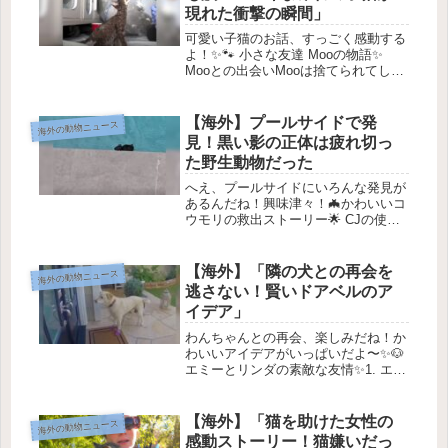
で...
現れた衝撃の瞬間」
可愛い子猫のお話、すっごく感動する
よ！✨🐾 小さな友達 Mooの物語✨
Mooとの出会いMooは捨てられてしま
ったところをWonky Hearts Animal
Havenに救われました。この施設で
は、毎日たくさんの捨てられた動物た
【海外】プールサイドで発
海外の動物ニュース
ちが保護...
見！黒い影の正体は疲れ切っ
た野生動物だった
へえ、プールサイドにいろんな発見が
あるんだね！興味津々！🦇かわいいコ
ウモリの救出ストーリー🌟 CJの使命
みんな、こんにちは！今日は、オース
トラリアのタウンズビルで、素敵なコ
ウモリの救出活動をしているCJさん
【海外】「隣の犬との再会を
海外の動物ニュース
のお話を紹介するね。CJさんはタウ...
逃さない！賢いドアベルのア
イデア」
わんちゃんとの再会、楽しみだね！か
わいいアイデアがいっぱいだよ〜✨🐶
エミーとリンダの素敵な友情✨1. エミ
ーとリンダの出会い🌟みんなには、ず
っと一緒にいても飽きない友達がいる
よね！🐾 その友達が、黄色いラブラ
【海外】「猫を助けた女性の
海外の動物ニュース
ドール・レトリーバーのエミー。彼...
感動ストーリー！猫嫌いだっ