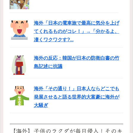
海外「日本の電車旅で最高に気分を上げ
てくれるものがコレ！」→「分かるよ、
凄くワクワクす?...
海外の反応：韓国が日本の防衛白書の竹
島記述に抗議
海外「その通り！」日本人ならどこでも
発展させると語る世界的大富豪に海外が
大騒ぎ
【海外】子供のラクダが毎日侵入！そのキ