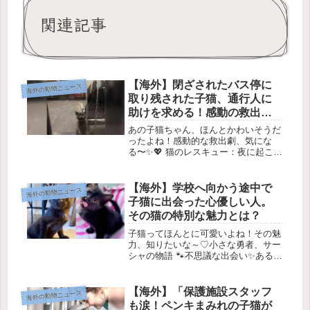
関連記事
【海外】閉ざされたバス停に
海外の動物ニュース
取り残された子猫、通行人に
助けを求める！感動の救出劇
とは？
あの子猫ちゃん、ほんとかわいそうだ
ったよね！感動的な救出劇、気にな
る〜✨💖 猫のレスキュー：夜に起こっ
た奇跡の物語📱 メッセージがもたら
した衝撃ある夜、ベッキー・ウィズダ
ムさんのスマホがバイブ音を立てまし
【海外】学校へ向かう途中で
海外の動物ニュース
た。多くの猫たちを救っている彼女に
子猫に出会った心優しい人。
と...
その猫の特別な魅力とは？
子猫ってほんとに可愛いよね！その魅
力、知りたいな～♡小さな勇者、サー
シャの物語 🐾不思議な出会い✨ある
日、子供たちを学校に連れて行く途中
で、親切な女性が小さな子猫を見つけ
ました。彼女はその可愛い子猫が特別
【海外】「保護施設スタッフ
海外の動物ニュース
な存在であることにすぐに気づいたん
も涙！ペンキまみれの子猫が