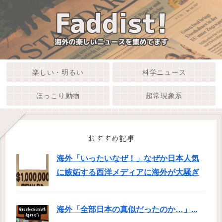
楽しい・明るい
科学ニュース
ほっこり動物
超常現象系
おすすめ記事
海外「いったいなぜ！」なぜか日本人気
に嫉妬する西洋メディアに海外が大騒ぎ
海外「全部日本の真似だったのか…」...