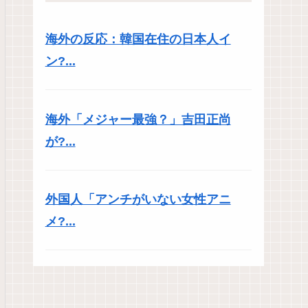
海外の反応：韓国在住の日本人イ
ン?...
海外「メジャー最強？」吉田正尚
が?...
外国人「アンチがいない女性アニ
メ?...