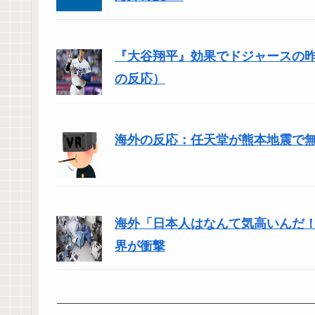
『大谷翔平』効果でドジャースの昨
の反応）
海外の反応：任天堂が熊本地震で
海外「日本人はなんて気高いんだ！
界が衝撃