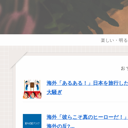
楽しい・明る
お
海外「あるある！」日本を旅行した
大騒ぎ
海外「彼らこそ真のヒーローだ！
海外の反?...