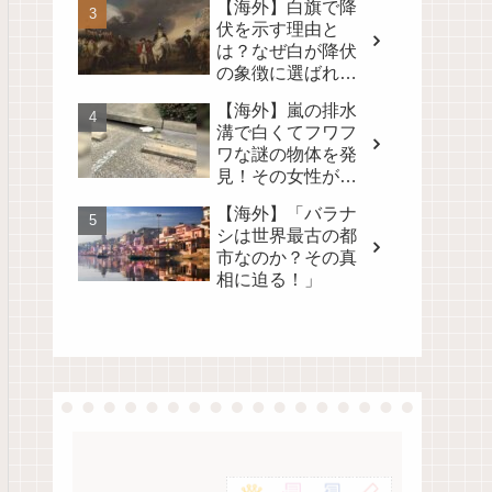
【海外】白旗で降
る！
伏を示す理由と
は？なぜ白が降伏
の象徴に選ばれた
のかを徹底解説！
【海外】嵐の排水
溝で白くてフワフ
ワな謎の物体を発
見！その女性が取
った行動とは？
【海外】「バラナ
シは世界最古の都
市なのか？その真
相に迫る！」