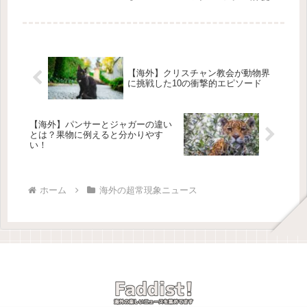
供：NASA / JPL-Caltech等地球に「驚
くほど似ている」惑星が146光年先で
発見された🌌この発見は、ケプラー宇
宙望遠...
【海外】クリスチャン教会が動物界
に挑戦した10の衝撃的エピソード
【海外】パンサーとジャガーの違い
とは？果物に例えると分かりやす
い！
ホーム
海外の超常現象ニュース