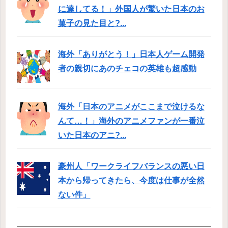
に達してる！」外国人が驚いた日本のお
菓子の見た目と?...
海外「ありがとう！」日本人ゲーム開発
者の親切にあのチェコの英雄も超感動
海外「日本のアニメがここまで泣けるな
んて…！」海外のアニメファンが一番泣
いた日本のアニ?...
豪州人「ワークライフバランスの悪い日
本から帰ってきたら、今度は仕事が全然
ない件」