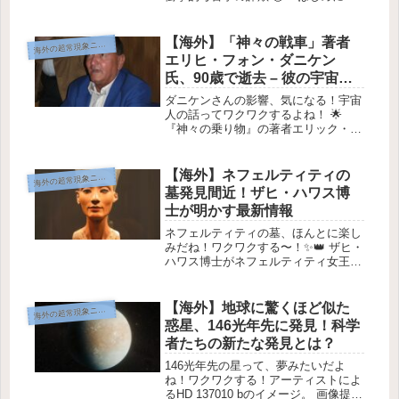
1927年、フランスで「12,000年前の
墓」が発見されたと言われて、新聞が
大騒ぎになったんだ。✨これはただの
【海外】「神々の戦車」著者
海
外の超常現象ニュース
考古学の発掘ではなくて...
エリヒ・フォン・ダニケン
氏、90歳で逝去 – 彼の宇宙人
説がもたらした影響とは？
ダニケンさんの影響、気になる！宇宙
人の話ってワクワクするよね！ 🌟
『神々の乗り物』の著者エリック・フ
ォン・ダニケンが90歳で逝去 若い頃
のフォン・ダニケン。 画像提供: CC
BY 3.0 Michal Manas スイスのベスト
【海外】ネフェルティティの
海
外の超常現象ニュース
セラー作...
墓発見間近！ザヒ・ハワス博
士が明かす最新情報
ネフェルティティの墓、ほんとに楽し
みだね！ワクワクする〜！✨👑 ザヒ・
ハワス博士がネフェルティティ女王の
墓に迫ってるって！ネフェルティティ
女王 画像提供: CC BY-SA 3.0 Magnus
Manske「リアル・インディ・ジョー
【海外】地球に驚くほど似た
海
外の超常現象ニュース
ンズ」...
惑星、146光年先に発見！科学
者たちの新たな発見とは？
146光年先の星って、夢みたいだよ
ね！ワクワクする！アーティストによ
るHD 137010 bのイメージ。 画像提