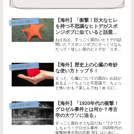
【海外】「衝撃！巨大なヒレ
海
外の超常現象ニュース
を持つ不思議なヒトデがスポ
ンジボブに似ていると話題
に」
ねえねえ、すっごく面白いヒトデの話
聞いた？スポンジボブにそっくりなん
だって！珍しい形のヒトデが「スポン
ジ・ボブ」に似てるって！？🦑✨ヒト
デが海底でリラックス中... 画像提
供：Schmidt Ocean Institute最近、海
【海外】歴史上の心臓の奇妙
海
外の超常現象ニュース
の底で見つ...
な使い方トップ５！
えっと、心臓についての面白いお話が
あるよ～！ちょっと不思議で、ちょっ
と怖いかも？楽しんでね！🎀 心にま
つわる歴史の不思議な話 🎀バレンタ
インデーが近づくと、街中にハートが
あふれるよね！💖 ロマンチックなカ
【海外】「1920年代の衝撃！
海
外の超常現象ニュース
ードやハート型のチョコレート、それ
グロゼル事件とは何か？考古
に...
学の大ウソに迫る」
すっごく面白そうな話だね！ワクワク
しちゃう！グロゼル事件：1920年代の
衝撃的考古学の詐欺 🤯1. はじめに