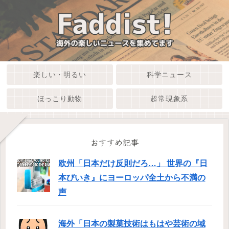
楽しい・明るい
科学ニュース
ほっこり動物
超常現象系
おすすめ記事
欧州「日本だけ反則だろ…」 世界の『日
本びいき』にヨーロッパ全土から不満の
声
海外「日本の製菓技術はもはや芸術の域