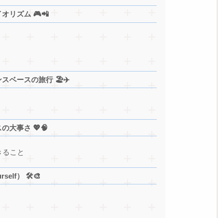
オリズム 🎮📲
ベースの旅行 🏖️✈️
の大事さ 💖🧠
きること
elf） 🛠️🎨