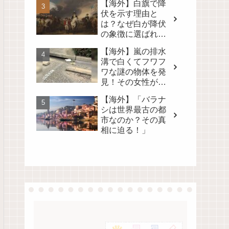
【海外】白旗で降
る！
伏を示す理由と
は？なぜ白が降伏
の象徴に選ばれた
のかを徹底解説！
【海外】嵐の排水
溝で白くてフワフ
ワな謎の物体を発
見！その女性が取
った行動とは？
【海外】「バラナ
シは世界最古の都
市なのか？その真
相に迫る！」