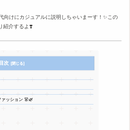
0代向けにカジュアルに説明しちゃいまーす！✨この
紹介するよ❣️
目次
ァッション 👗🌿