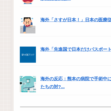
海外「さすが日本！」日本の医療
海外「先進国で日本だけパスポー
海外の反応：熊本の病院で手術中
たちの対?...