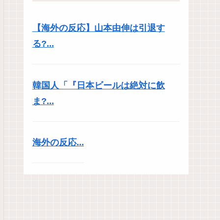
【海外の反応】山本由伸は引退す
る?...
韓国人「『日本ビールは絶対に飲
ま?...
海外の反応...