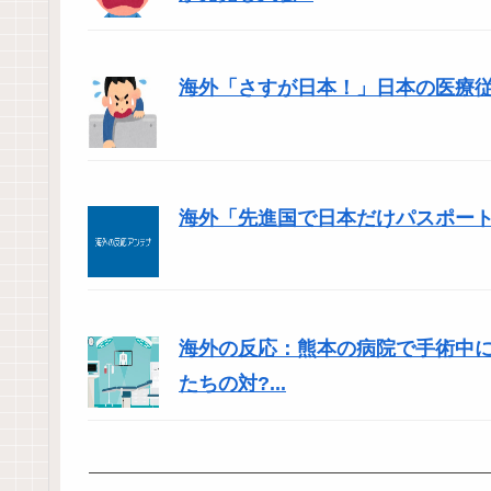
海外「さすが日本！」日本の医療
海外「先進国で日本だけパスポー
海外の反応：熊本の病院で手術中
たちの対?...