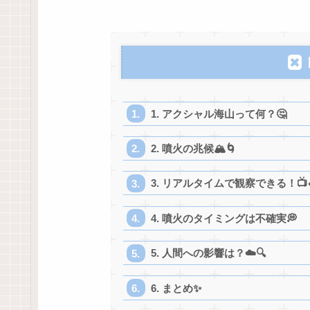
1. アクシャル海山って何？🤔
2. 噴火の兆候🏔️🌀
3. リアルタイムで観察できる！📺
4. 噴火のタイミングは不確実💭
5. 人間への影響は？☁️🔍
6. まとめ✨