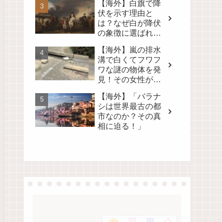
【海外】白旗で降
る！
伏を示す理由と
は？なぜ白が降伏
の象徴に選ばれた
のかを徹底解説！
【海外】嵐の排水
溝で白くてフワフ
ワな謎の物体を発
見！その女性が取
った行動とは？
【海外】「バラナ
シは世界最古の都
市なのか？その真
相に迫る！」