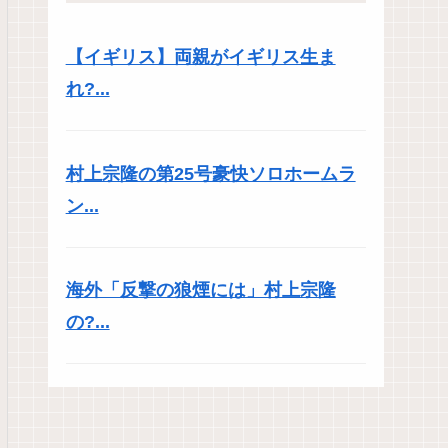
【イギリス】両親がイギリス生ま
れ?...
村上宗隆の第25号豪快ソロホームラ
ン...
海外「反撃の狼煙には」村上宗隆
の?...