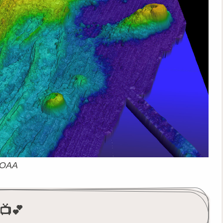
OAA
💕