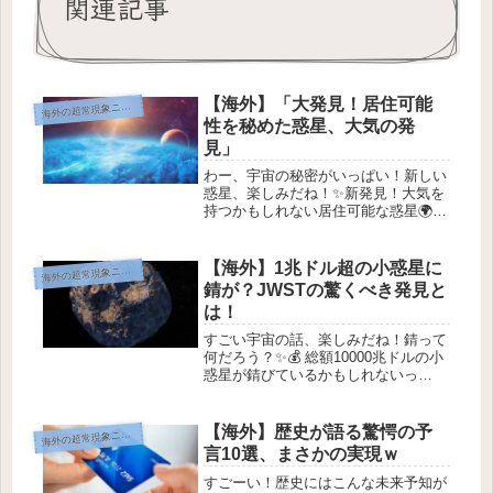
関連記事
【海外】「大発見！居住可能
海
外の超常現象ニュース
性を秘めた惑星、大気の発
見」
わー、宇宙の秘密がいっぱい！新しい
惑星、楽しみだね！✨新発見！大気を
持つかもしれない居住可能な惑星🌍✨
私たちは「地球2.0」を見つけたの？
画像のクレジット: Archange1Michael-
--### 1. **惑星の発見✨**NASA...
【海外】1兆ドル超の小惑星に
海
外の超常現象ニュース
錆が？JWSTの驚くべき発見と
は！
すごい宇宙の話、楽しみだね！錆って
何だろう？✨💰 総額10000兆ドルの小
惑星が錆びているかもしれないっ
て！？JWSTの発見！小惑星16
Psycheが錆びているかもしれない 🌌
画像提供: NASA / JPL-Caltech /
【海外】歴史が語る驚愕の予
海
外の超常現象ニュース
ASU...
言10選、まさかの実現ｗ
すごーい！歴史にはこんな未来予知が