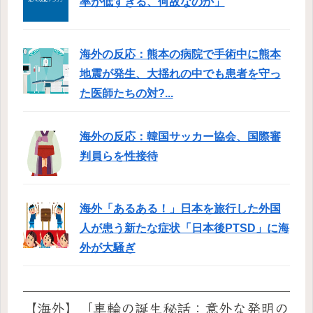
率が低すぎる、何故なのか」
海外の反応：熊本の病院で手術中に熊本
地震が発生、大揺れの中でも患者を守っ
た医師たちの対?...
海外の反応：韓国サッカー協会、国際審
判員らを性接待
海外「あるある！」日本を旅行した外国
人が患う新たな症状「日本後PTSD」に海
外が大騒ぎ
【海外】「車輪の誕生秘話：意外な発明の