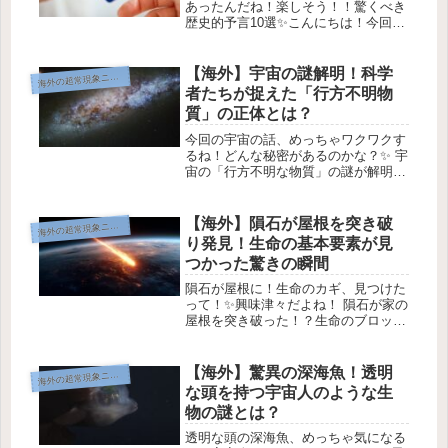
あったんだね！楽しそう！！驚くべき
歴史的予言10選✨こんにちは！今回
は、歴史上の驚くべき予言についてお
話しするね。未来のことを予測するっ
て、時には本当に難しいけれど、それ
【海外】宇宙の謎解明！科学
海
外の超常現象ニュース
を当てた人たちがいるんだよ！さあ、
者たちが捉えた「行方不明物
一...
質」の正体とは？
今回の宇宙の話、めっちゃワクワクす
るね！どんな秘密があるのかな？✨ 宇
宙の「行方不明な物質」の謎が解明さ
れたよ！🌌 行方不明な物質はどこ
に？ Image Credit: ESA / NASA 宇宙
に半分の普通の物質が行方不明になっ
【海外】隕石が屋根を突き破
海
外の超常現象ニュース
ていて、こ...
り発見！生命の基本要素が見
つかった驚きの瞬間
隕石が屋根に！生命のカギ、見つけた
って！✨興味津々だよね！ 隕石が家の
屋根を突き破った！？生命のブロック
が発見されたよ🌟 画像：AI生成
（Midjourney） ニュージャージーの家
に落ちた隕石から、驚くべき発見があ
【海外】驚異の深海魚！透明
海
外の超常現象ニュース
ったんだよ！ 1. 隕石...
な頭を持つ宇宙人のような生
物の謎とは？
透明な頭の深海魚、めっちゃ気になる