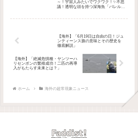
～！宇宙人みたいでワクワク！✨不思
議！透明な頭を持つ深海魚「バレルア
イフィッシュ」✨なんと、頭の中が見
えちゃう！画像提供: YouTube /
MBARI---### 🌊 深海の不思議な住人
皆さん、深海って...
【海外】「6月19日は自由の日！ジュ
ンティーンス旗の意味とその歴史を
徹底解説」
【海外】「絶滅危惧種・ヤンツーハ
リセンボンの繁殖成功！二匹の再導
入がもたらす未来とは？」
ホーム
海外の超常現象ニュース