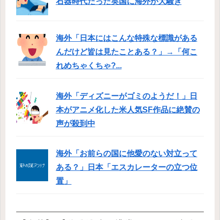
石器時代だった英国に海外が大騒ぎ
海外「日本にはこんな特殊な標識がある
んだけど皆は見たことある？」→「何こ
れめちゃくちゃ?...
海外「ディズニーがゴミのようだ！」日
本がアニメ化した米人気SF作品に絶賛の
声が殺到中
海外「お前らの国に他愛のない対立って
ある？」日本「エスカレーターの立つ位
置」