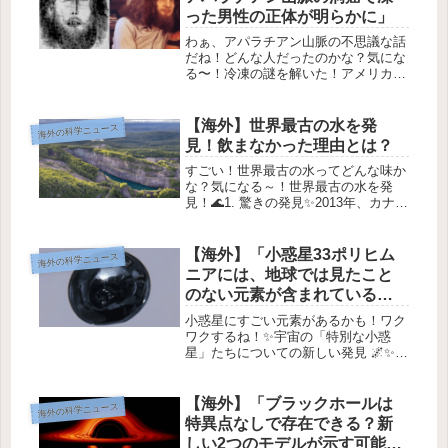
った男性の正体が明らかに」
わぁ、アパラチアン山脈の不思議な話
だね！どんな人だったのかな？気にな
る〜！冷凍の謎を解いた！アメリカで
発見された男性のお話❄️1. 謎の発見
1977年1月、アメリカのペンシルバニ
ア州にあるアパラチアン・トレイル
【海外】世界最古の水を発
海外の科学ニュース
で、二人のハイカーが冷凍状態の...
見！飲まなかった理由とは？
すごい！世界最古の水ってどんな味か
な？気になる～！世界最古の水を発
見！🌊1. 驚きの発見✨2013年、カナダ
の鉱山の奥深くで、地質学者たちが地
球で最も古い水を発見したよ！この水
は、地表から約3キロ地下に隠れてい
【海外】「小惑星33ポリヒム
海外の科学ニュース
て、なんと26億年前から封印さ...
ニアには、地球では見たこと
のない元素が含まれている可
能性大！」
小惑星にすごい元素があるかも！ワク
ワクするね！✨宇宙の「特別な小惑
星」たちについての新しい発見 🌌✨最
近、アメリカのアリゾナ大学の物理学
者チームが、とっても興味深いことを
発表しました！それは、ある小惑星が
【海外】「ブラックホールは
海外の科学ニュース
非常に高い密度 を持っているとい
特異点なしで存在できる？新
う...
しい2つのモデルが示す可能