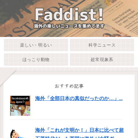
楽しい・明るい
科学ニュース
ほっこり動物
超常現象系
おすすめ記事
海外「全部日本の真似だったのか…」...
海外「これが文明か！」日本に比べて超