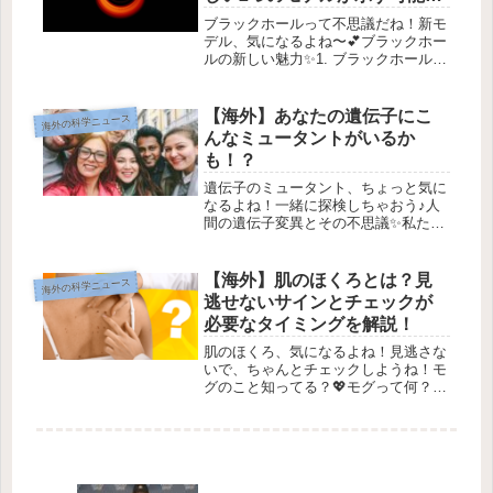
性」
ブラックホールって不思議だね！新モ
デル、気になるよね〜💕ブラックホー
ルの新しい魅力✨1. ブラックホールっ
て何？ブラックホールは、超高密度の
物体で、光さえも逃げられない場所の
ことを指すよ。アインシュタインの一
【海外】あなたの遺伝子にこ
海外の科学ニュース
般相対性理論によって、こんなふう...
んなミュータントがいるか
も！？
遺伝子のミュータント、ちょっと気に
なるよね！一緒に探検しちゃおう♪人
間の遺伝子変異とその不思議✨私たち
人間って、本当に多様性に富んでいる
んだ！その多様性の中には、たくさん
の遺伝子変異があるの。😄「変異」っ
【海外】肌のほくろとは？見
海外の科学ニュース
て聞くと、すぐに癌みたいな悪い病気
逃せないサインとチェックが
を...
必要なタイミングを解説！
肌のほくろ、気になるよね！見逃さな
いで、ちゃんとチェックしようね！モ
グのこと知ってる？💖モグって何？モ
グは肌にできる小さな「できもの」
で、医学用語では「ネビウス
（nevi）」って呼ばれてるんだよ。モ
グはメラニンを作る細胞、メラノサイ
トが集ま...