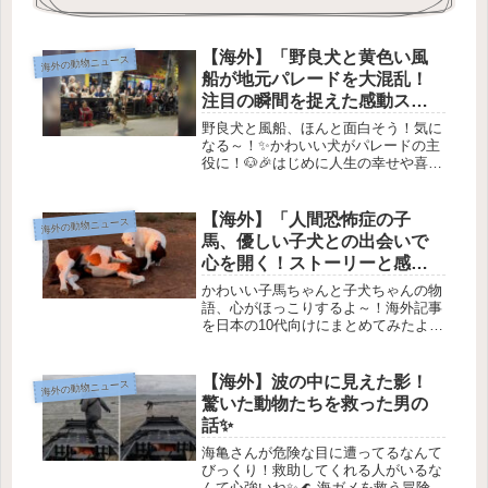
【海外】「野良犬と黄色い風
海外の動物ニュース
船が地元パレードを大混乱！
注目の瞬間を捉えた感動スト
ーリー」
野良犬と風船、ほんと面白そう！気に
なる～！✨かわいい犬がパレードの主
役に！🐶🎉はじめに人生の幸せや喜び
は、時にはシンプルな楽しみの中にあ
ることがありますよね！そんな素敵な
出来事が、アルゼンチンのリバダビア
【海外】「人間恐怖症の子
海外の動物ニュース
で起こったんです✨。ここでは、その
馬、優しい子犬との出会いで
出...
心を開く！ストーリーと感動
の瞬間」
かわいい子馬ちゃんと子犬ちゃんの物
語、心がほっこりするよ～！海外記事
を日本の10代向けにまとめてみたよ
っ！✨🌍 もくじ背景と目的主要トピッ
ク2.1 ゲーム2.2 健康2.3 環境問題まと
め1. 背景と目的最近、世界中で色々な
【海外】波の中に見えた影！
海外の動物ニュース
トピック が話...
驚いた動物たちを救った男の
話✨
海亀さんが危険な目に遭ってるなんて
びっくり！救助してくれる人がいるな
んて心強いね✨🌊 海ガメを救う冒険