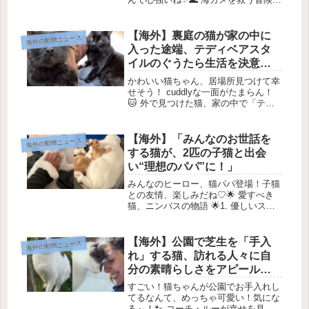
🌊1. 不思議な出来事が始まる2018年1
月、特に冷え込んだある日、キャプテ
ン・ブランドン・アップトンさんが波
【海外】裏庭の猫が家の中に
海外の動物ニュース
の中に何か浮かんでいるのを...
入った途端、テディベアスタ
イルのぐうたら生活を決意し
た件
かわいい猫ちゃん、居場所見つけて幸
せそう！ cuddlyな一面がたまらん！
🐱 外で見つけた猫、家の中で「テデ
ィベア・クッションポテト」に変身す
るある日、親切な住人が裏庭で大きな
トムキャットが食べ物を探しているの
【海外】「みんなのお世話を
海外の動物ニュース
を見つけました。🐾🏠 出会いの...
する猫が、2匹の子猫と出会
い“理想のパパ”に！」
みんなのヒーロー、猫パパ登場！子猫
との友情、楽しみだね♡🌟 愛すべき
猫、ニンバスの物語 🌟1. 優しいスタ
ーの到着 ✨去年、ニンバスという猫が
アレイキャットレスキュー にやって
きました。彼は新しいスタートを求め
【海外】公園で芝生を「手入
海外の動物ニュース
ていたんです。過去は少し厳し...
れ」する猫、訪れる人々に自
分の素晴らしさをアピール
中！
すごい！猫ちゃんが公園でお手入れし
てるなんて、めっちゃ可愛い！気にな
る～！🐾 コーチ・ルーが幸せを見つ