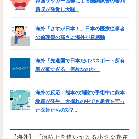
韓国サッカー協会による国際試合の審判
買収が発覚し大騒...
海外「さすが日本！」日本の医療従事者
の倫理観の高さに海外が超感動
海外「先進国で日本だけパスポート所有
率が低すぎる、何故なのか」
海外の反応：熊本の病院で手術中に熊本
地震が発生、大揺れの中でも患者を守っ
た医師たちの対?...
【海外】「消防士を追いかける小さな存在