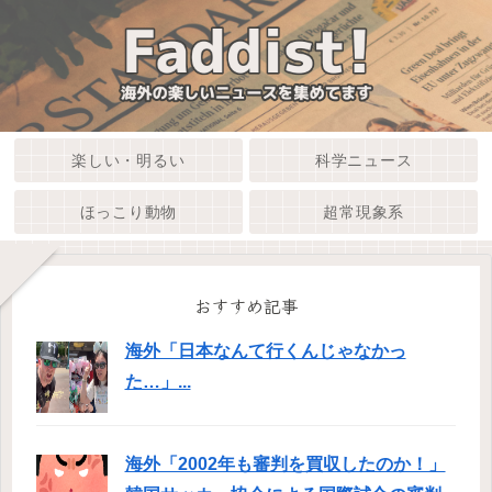
楽しい・明るい
科学ニュース
ほっこり動物
超常現象系
おすすめ記事
海外「日本なんて行くんじゃなかっ
た…」...
海外「2002年も審判を買収したのか！」