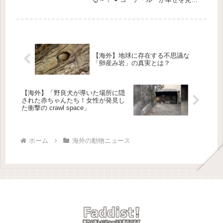
けたお話🌳 公園で待っている猫ある
日、公園で素敵な猫が待っていたのを
知ってる？ 🐱その猫は、草を食べな
がらまるで芝生を整えているかのよう
で...
【海外】地球に存在する不思議な
「卵産み岩」の真実とは？
【海外】「野良犬が導いた場所に隠
された赤ちゃんたち！女性が発見し
た衝撃の crawl space」
ホーム
海外の動物ニュース