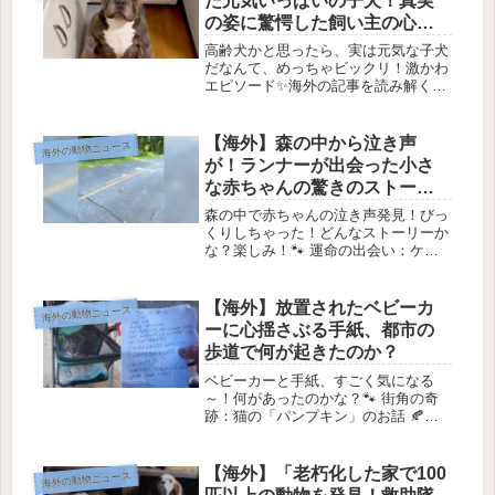
た元気いっぱいの子犬！真実
のゲ...
の姿に驚愕した飼い主の心温
まるストーリー✨」
高齢犬かと思ったら、実は元気な子犬
だなんて、めっちゃビックリ！激かわ
エピソード✨海外の記事を読み解く！
🌍こんにちは！今日は海外の記事をわ
かりやすく解説しちゃうよ。ポイント
をいくつかの章に分けて、カジュアル
【海外】森の中から泣き声
海外の動物ニュース
にまとめてみるね！💖1. この記事の...
が！ランナーが出会った小さ
な赤ちゃんの驚きのストーリ
ー
森の中で赤ちゃんの泣き声発見！びっ
くりしちゃった！どんなストーリーか
な？楽しみ！🐾 運命の出会い：ケイ
トリンと子猫のサム🌳 新たな生活の
始まりケイトリン・コールマンは、ノ
ースカロライナの田舎に引っ越したば
【海外】放置されたベビーカ
海外の動物ニュース
かり。新しい環境に慣れようとしてい
ーに心揺さぶる手紙、都市の
た...
歩道で何が起きたのか？
ベビーカーと手紙、すごく気になる
～！何があったのかな？🐾 街角の奇
跡：猫の「パンプキン」のお話 🍂不
思議な出会い 🌟先週、ニューヨーク
の Animal Haven という動物保護施設
に、ちょっと信じられない心が痛む電
【海外】「老朽化した家で100
海外の動物ニュース
話がかかってきたんだ。マ...