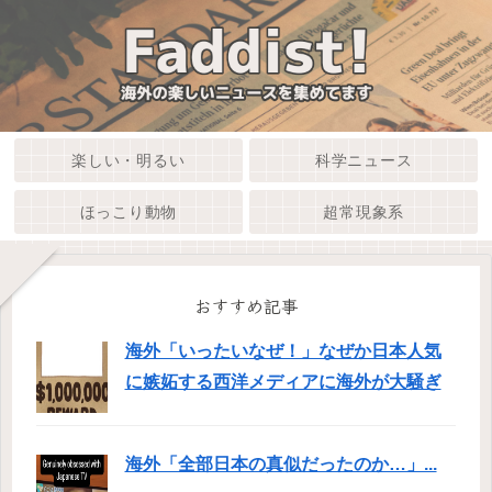
楽しい・明るい
科学ニュース
ほっこり動物
超常現象系
おすすめ記事
海外「いったいなぜ！」なぜか日本人気
に嫉妬する西洋メディアに海外が大騒ぎ
海外「全部日本の真似だったのか…」...