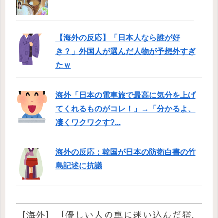
【海外の反応】「日本人なら誰が好
き？」外国人が選んだ人物が予想外すぎ
たｗ
海外「日本の電車旅で最高に気分を上げ
てくれるものがコレ！」→「分かるよ、
凄くワクワクす?...
海外の反応：韓国が日本の防衛白書の竹
島記述に抗議
【海外】「優しい人の車に迷い込んだ猫、