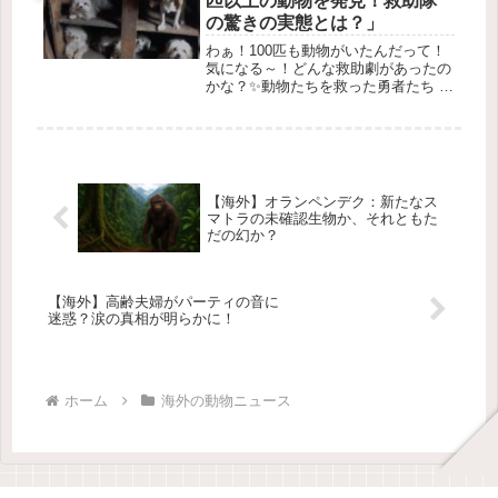
匹以上の動物を発見！救助隊
の驚きの実態とは？」
わぁ！100匹も動物がいたんだって！
気になる～！どんな救助劇があったの
かな？✨動物たちを救った勇者たち 🐶
✨1. 不安な知らせが届いた！ 📢2020
年、オーストラリア南部の
RSPCA（動物保護団体）に、近くの
家でたくさんの動物たちが 虐待さ...
【海外】オランペンデク：新たなス
マトラの未確認生物か、それともた
だの幻か？
【海外】高齢夫婦がパーティの音に
迷惑？涙の真相が明らかに！
ホーム
海外の動物ニュース