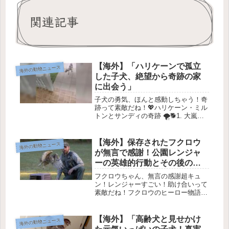
関連記事
【海外】「ハリケーンで孤立
海外の動物ニュース
した子犬、絶望から奇跡の家
に出会う」
子犬の勇気、ほんと感動しちゃう！奇
跡って素敵だね！💖ハリケーン・ミル
トンとサンディの奇跡 🌪️🐕1. 大嵐の
日に今年の10月、フロリダでハリケー
ン・ミルトンが猛威を振るっていた
時、サンディという可愛い犬が行き場
【海外】保存されたフクロウ
海外の動物ニュース
を失ってしまいました。 🌧️🏚...
が無言で感謝！公園レンジャ
ーの英雄的行動とその後の飛
び立ちの物語
フクロウちゃん、無言の感謝超キュ
ン！レンジャーすごい！助け合いって
素敵だね！フクロウのヒーロー物語
🌟はじまりのフクロウ 🦉ペンシルベ
ニア州のギフォード・ピンショット州
立公園で働く公園レンジャー、ニコラ
【海外】「高齢犬と見せかけ
海外の動物ニュース
ス・アルブライトさん。彼は毎日公園