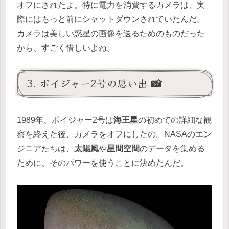
オフにされたよ。特に電力を消費するカメラは、実
際にはもっと前にシャットダウンされていたんだ。
カメラは美しい惑星の画像を送るためのものだった
から、すごく惜しいよね。
3. ボイジャー2号の思い出 📸
1989年、ボイジャー2号は
海王星
の初めての詳細な観
察を終えた後、カメラをオフにしたの。NASAのエン
ジニアたちは、
太陽風
や
星間空間
のデータを集める
ために、そのパワーを使うことに決めたんだ。