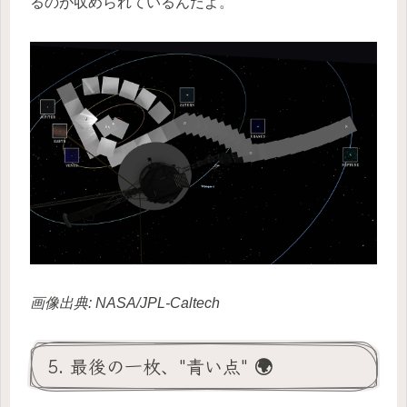
るのが収められているんだよ。
画像出典: NASA/JPL-Caltech
5. 最後の一枚、"青い点" 🌍