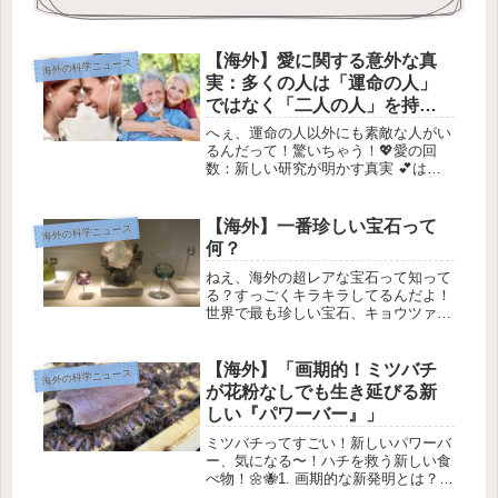
【海外】愛に関する意外な真
海外の科学ニュース
実：多くの人は「運命の人」
ではなく「二人の人」を持っ
ている！
へぇ、運命の人以外にも素敵な人がい
るんだって！驚いちゃう！💖愛の回
数：新しい研究が明かす真実 💕はじ
めに 🌟インナとドゥムジ、トリスタ
ンとイゾルデ、ロミオとジュリエッ
ト、ローズとジャック…。歴史や物語
【海外】一番珍しい宝石って
海外の科学ニュース
には、一生に一度の「運命の恋」を見
何？
つける...
ねえ、海外の超レアな宝石って知って
る？すっごくキラキラしてるんだよ！
世界で最も珍しい宝石、キョウツァイ
ト✨みんな、知ってる？世界で一番珍
しい宝石はキョウツァイトって言うん
だって！この宝石は、透明感のある赤
【海外】「画期的！ミツバチ
海外の科学ニュース
みがかったオレンジの鉱物で、ほんと
が花粉なしでも生き延びる新
に...
しい『パワーバー』」
ミツバチってすごい！新しいパワーバ
ー、気になる〜！ハチを救う新しい食
べ物！🌼🐝1. 画期的な新発明とは？最
近、科学者たちが新しい食品を開発し