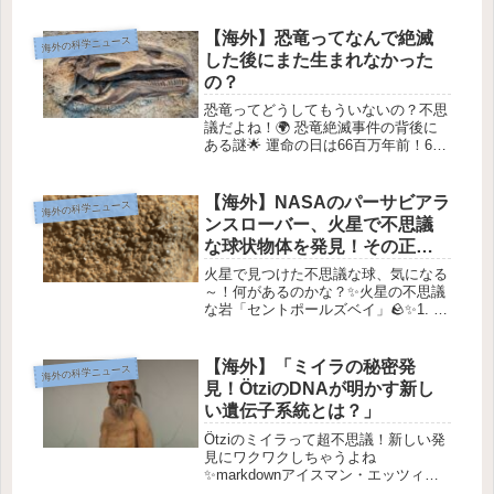
ました！この食品は、今までにない完
全合成のもので、ハチの群れを救う助
【海外】恐竜ってなんで絶滅
海外の科学ニュース
けになると期待されています。この...
した後にまた生まれなかった
の？
恐竜ってどうしてもういないの？不思
議だよね！🌍 恐竜絶滅事件の背後に
ある謎🌟 運命の日は66百万年前！66
百万年前、地球に巨大な岩の塊が突っ
込んできた日があったんだって！その
衝撃で、恐竜たちの時代はあっという
【海外】NASAのパーサビアラ
海外の科学ニュース
間に終わってしまったの。今回の事...
ンスローバー、火星で不思議
な球状物体を発見！その正体
とは？
火星で見つけた不思議な球、気になる
～！何があるのかな？✨火星の不思議
な岩「セントポールズベイ」🪨✨1. は
じめに🌌NASAの「パーシビアラン
ス」ローバーが火星のジェゼロクレー
ターの縁で、すごく興味深い岩を見つ
【海外】「ミイラの秘密発
海外の科学ニュース
けました！この岩は何と、数百個の...
見！ÖtziのDNAが明かす新し
い遺伝子系統とは？」
Ötziのミイラって超不思議！新しい発
見にワクワクしちゃうよね
✨markdownアイスマン・エッツィの
仲間たち🧊✨1. エッツィについての基