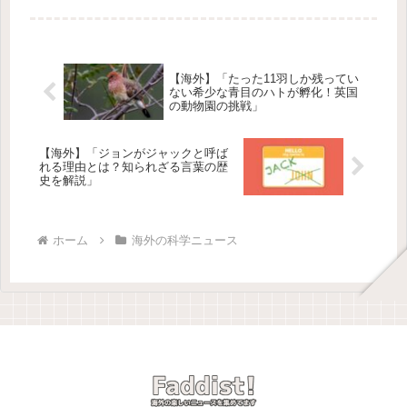
本情報エッツィは、1991年にオースト
リアのアルプス山脈で発見された有名
なミイラなんだ！彼は約530...
【海外】「たった11羽しか残ってい
ない希少な青目のハトが孵化！英国
の動物園の挑戦」
【海外】「ジョンがジャックと呼ば
れる理由とは？知られざる言葉の歴
史を解説」
ホーム
海外の科学ニュース