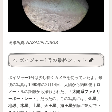
画像出典: NASA/JPL/USGS
4. ボイジャー1号の最終ショット 🌠
ボイジャー1号は少し長くカメラを使っていたよ。最
後の写真は1990年の2月14日、太陽から約60億キロ
メートルの距離から撮影された、「
太陽系ファミリ
ーポートレート
」だったの。この写真には、
金星、
地球、木星、土星、天王星、海王星
が順に並んでい