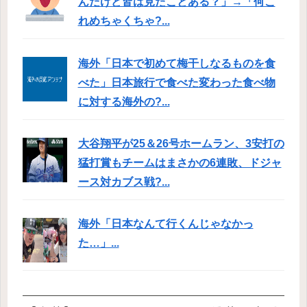
んだけど皆は見たことある？」→「何こ
れめちゃくちゃ?...
海外「日本で初めて梅干しなるものを食
べた」日本旅行で食べた変わった食べ物
に対する海外の?...
大谷翔平が25＆26号ホームラン、3安打の
猛打賞もチームはまさかの6連敗、ドジャ
ース対カブス戦?...
海外「日本なんて行くんじゃなかっ
た…」...