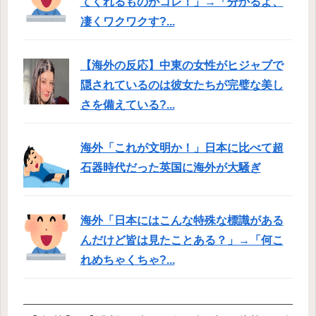
てくれるものがコレ！」→「分かるよ、
凄くワクワクす?...
【海外の反応】中東の女性がヒジャブで
隠されているのは彼女たちが完璧な美し
さを備えている?...
海外「これが文明か！」日本に比べて超
石器時代だった英国に海外が大騒ぎ
海外「日本にはこんな特殊な標識がある
んだけど皆は見たことある？」→「何こ
れめちゃくちゃ?...