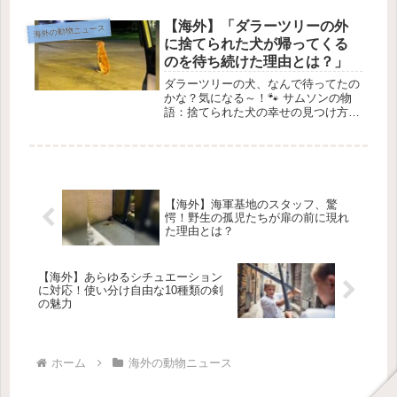
ジュニンに住む特別な犬、「オシト」
のお話を紹介するよ！🌟オシトは、普
【海外】「ダラーツリーの外
海外の動物ニュース
通の犬とはちょっと違う生活をして
に捨てられた犬が帰ってくる
い...
のを待ち続けた理由とは？」
ダラーツリーの犬、なんで待ってたの
かな？気になる～！🐾 サムソンの物
語：捨てられた犬の幸せの見つけ方
💖1. サムソンとの運命的な出会い 🌟
アラバマの田舎で動物救助に取り組ん
でいるボランティアのサマーは、ある
日、ダラーツリーの駐車場で一匹の...
【海外】海軍基地のスタッフ、驚
愕！野生の孤児たちが扉の前に現れ
た理由とは？
【海外】あらゆるシチュエーション
に対応！使い分け自由な10種類の剣
の魅力
ホーム
海外の動物ニュース