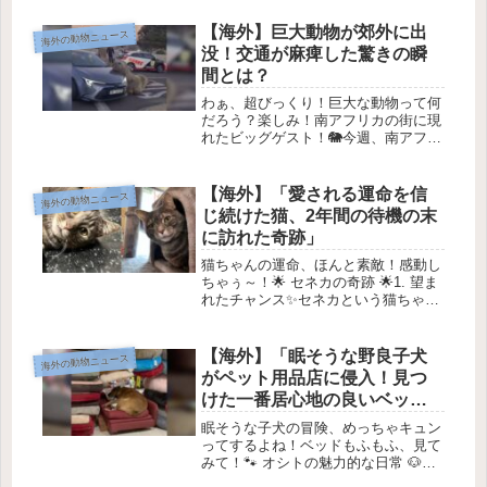
インディフューメンで、ちっちゃな子
猫ファロンが兄弟と一緒にやってきた
【海外】巨大動物が郊外に出
海外の動物ニュース
んだ！なんと、彼女たちは 裏のポ...
没！交通が麻痺した驚きの瞬
間とは？
わぁ、超びっくり！巨大な動物って何
だろう？楽しみ！南アフリカの街に現
れたビッグゲスト！🐘今週、南アフリ
カのゴードンズベイという静かな街
に、思わぬ訪問者が現れたんだ！なん
と、街をゆっくりと歩いていたのは
【海外】「愛される運命を信
海外の動物ニュース
巨大なアフリカのゾウアザラシ。その
じ続けた猫、2年間の待機の末
存在...
に訪れた奇跡」
猫ちゃんの運命、ほんと素敵！感動し
ちゃぅ～！🌟 セネカの奇跡 🌟1. 望ま
れたチャンス✨セネカという猫ちゃん
は、他の誰もが「無理」と言った中、
AMAアニマルレスキューに救われた
子なんだよ。彼女はもうすぐ2年も家
【海外】「眠そうな野良子犬
海外の動物ニュース
族を待っているけど、自分自身を...
がペット用品店に侵入！見つ
けた一番居心地の良いベッド
とは？」
眠そうな子犬の冒険、めっちゃキュン
ってするよね！ベッドもふもふ、見て
みて！🐾 オシトの魅力的な日常 🐶は
じめにみんな！今日はアルゼンチンの