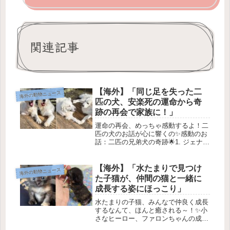
関連記事
【海外】「同じ足を失った二
海外の動物ニュース
匹の犬、安楽死の運命から奇
跡の再会で家族に！」
運命の再会、めっちゃ感動するよ！二
匹の犬のお話が心に響くの✨感動のお
話：二匹の兄弟犬の奇跡🌟1. ジェナと
ランディの出会い🐾2024年2月、救助
活動をしているジェナとランディが、
地方の保護施設の住人リストを見てい
【海外】「水たまりで見つけ
海外の動物ニュース
た時のこと。一匹の子犬、バー...
た子猫が、仲間の猫と一緒に
成長する姿にほっこり」
水たまりの子猫、みんなで仲良く成長
するなんて、ほんと癒される～！✨小
さなヒーロー、ファロンちゃんの成長
物語🐾1. 小さな命の誕生🌧️ある日、