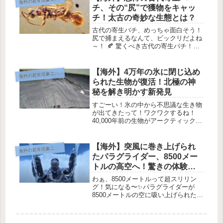
海
チ、その“尻”で獲物をキャッ
チ！太古の奇妙な生態とは？
古代の寄生バチ、めっちゃ面白そう！
尻で捕まえるなんて、ビックリだよね
～！ 🍂 驚くべき古代の寄生バチ！お
尻で獲物をつかまえる？🐝 琥珀に閉
じ込められたバチのクローズアップ。
画像提供：Qiong Wu et al. 99百万年
【海外】4万年の氷に閉じ込め
海
外の超常現象ニュース
前の恐ろしい昆虫...
られた生物が復活！北極の神
秘を解き明かす新発見
すごーい！氷の中から不思議な生き物
が出てきたって！ワクワクするね！
40,000年前の生物がアークティックの
氷の中から復活！❄️ 氷河の中が溶けて
きているアークティック。画像提供:
CC BY 2.0 Boris Radosavljevic...
【海外】突風に巻き上げられ
海
外の超常現象ニュース
たパラグライダー、8500メー
トルの高空へ！驚きの体験と
は？
わぁ、8500メートルって超スリリン
グ！気になる〜✨パラグライダーが
8500メートルの空に吸い上げられた！
😲冒険を撮影した Peng Yujiang さ
ん。画像提供: TikTok / Peng
YujiangPeng Yujiangさんが...