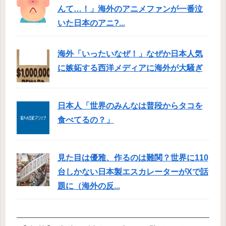
んて…！」海外のアニメファンが一番泣
いた日本のアニ?...
海外「いったいなぜ！」なぜか日本人気
に嫉妬する西洋メディアに海外が大騒ぎ
日本人「世界のみんなは普段からタコを
食べてるの？」
見た目は優雅、作るのは難関？世界に110
台しかない日本製エスカレーターがXで話
題に（海外の反...