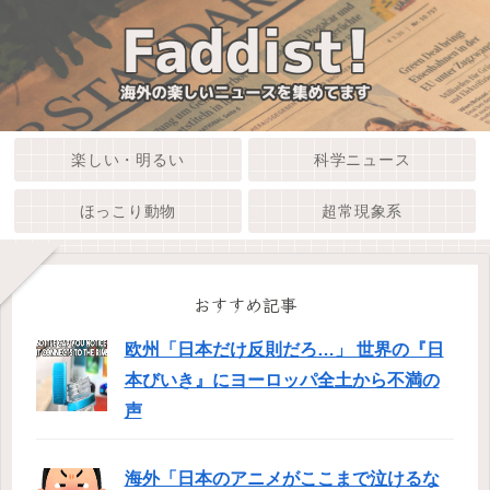
楽しい・明るい
科学ニュース
ほっこり動物
超常現象系
おすすめ記事
欧州「日本だけ反則だろ…」 世界の『日
本びいき』にヨーロッパ全土から不満の
声
海外「日本のアニメがここまで泣けるな