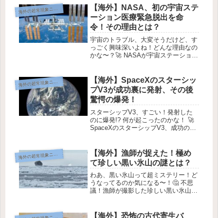
【海外】NASA、初の宇宙ステ
海
外の超常現象ニュース
ーション医療緊急脱出を命
令！その理由とは？
宇宙のトラブル、大変そうだけど、す
っごく興味深いよね！どんな理由なの
かな〜？🚀 NASAが宇宙ステーション
から医療避難を初めて命じた！ 宇宙
ステーションで体調を崩した宇宙飛行
士がいます。 Image Credit: NASA宇
【海外】SpaceXのスターシッ
海
外の超常現象ニュース
宙飛行士が重い...
プV3が成功裏に発射、その後
驚愕の爆発！
スターシップV3、すごい！発射した
のに爆発!? 何が起こったのかな！ 🚀
SpaceXのスターシップV3、成功の後
に爆発！💥 画像提供：NASA via
Wikimedia Commons ✨ スターシップ
V3が宇宙へ飛び立ったよ！ 最近、...
【海外】漁師が捉えた！極め
海
外の超常現象ニュース
て珍しい黒い氷山の謎とは？
わあ、黒い氷山って超ミステリー！ど
うなってるのか気になる〜！🤔 不思
議！漁師が撮影した珍しい黒い氷山の
謎この氷山、なんでこんな色なの？
画像提供: Facebook / Hallur
Antoniussen---### ⭐️ 1. 珍しい発...
【海外】恐怖の古代寄生バ
外の超常現象ニュース