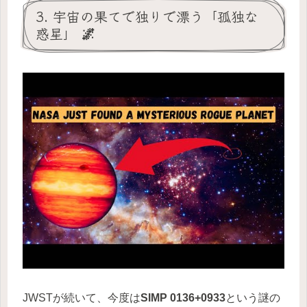
3. 宇宙の果てで独りで漂う「孤独な
惑星」 🌌
JWSTが続いて、今度は
SIMP 0136+0933
という謎の