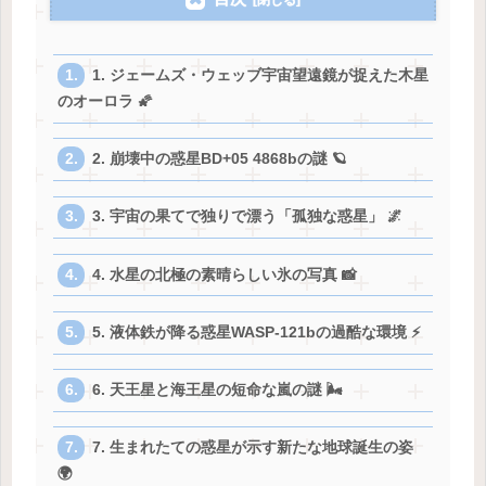
1. ジェームズ・ウェッブ宇宙望遠鏡が捉えた木星
のオーロラ 🌠
2. 崩壊中の惑星BD+05 4868bの謎 🪐
3. 宇宙の果てで独りで漂う「孤独な惑星」 🌌
4. 水星の北極の素晴らしい氷の写真 📸
5. 液体鉄が降る惑星WASP-121bの過酷な環境 ⚡
6. 天王星と海王星の短命な嵐の謎 🌬️
7. 生まれたての惑星が示す新たな地球誕生の姿
🌍