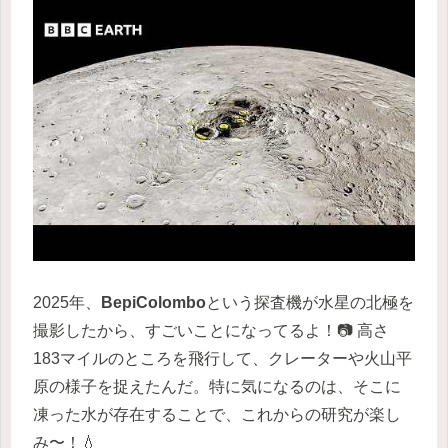
2025年、
BepiColombo
という探査機が水星の北極を
撮影したから、すごいことになってるよ！📷 高さ
183マイルのところを飛行して、クレーターや火山平
原の様子を捉えたんだ。特に気になるのは、そこに
凍った水が存在することで、これからの研究が楽し
み〜！💧