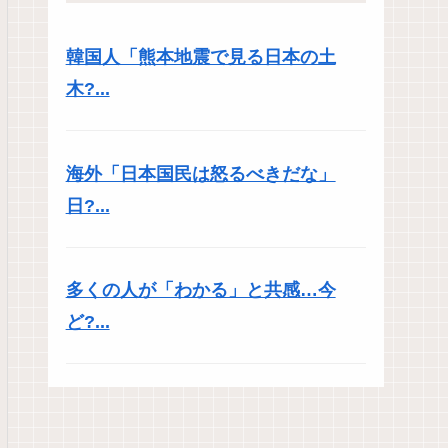
韓国人「熊本地震で見る日本の土
木?...
海外「日本国民は怒るべきだな」
日?...
多くの人が「わかる」と共感…今
ど?...