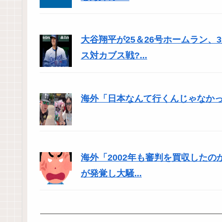
大谷翔平が25＆26号ホームラン
ス対カブス戦?...
海外「日本なんて行くんじゃなかった
海外「2002年も審判を買収した
が発覚し大騒...