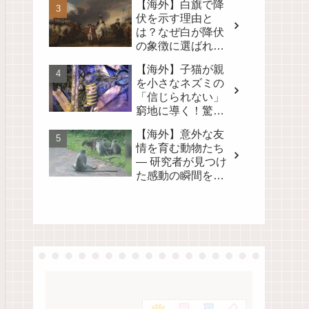
【海外】白旗で降
る！
伏を示す理由と
は？なぜ白が降伏
の象徴に選ばれた
のかを徹底解説！
【海外】子猫が親
を小さなネズミの
「信じられない」
窮地に導く！驚き
の真相とは？
【海外】意外な友
情を育む動物たち
— 研究者が見つけ
た感動の瞬間を映
像に！