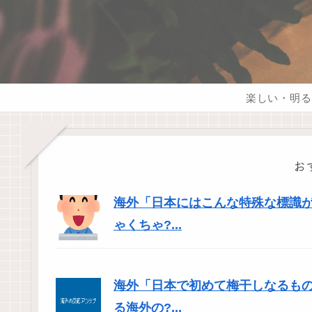
楽しい・明る
お
海外「日本にはこんな特殊な標識
ゃくちゃ?...
海外「日本で初めて梅干しなるも
る海外の?...