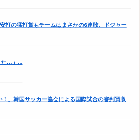
、3安打の猛打賞もチームはまさかの6連敗、ドジャー
…」...
のか！」韓国サッカー協会による国際試合の審判買収