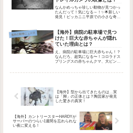
なんかめっちゃ珍しい動物が見つかっ
たんだって！気になる～！✨🌟新しい
発見！ピッカニニ平原での小さな奇跡
🐾こんにちは！今日はオーストラリ
ア、クイーンズランド州のピッカニニ
平原野生動物保護区での素敵なお話を
【海外】病院の駐車場で見つ
海外の動物ニュース
紹介するよ😊🦅 多様な動物たちこの
けた！巨大な赤ちゃんが隠れ
保護...
ていた理由とは？
え、病院の駐車場に巨大赤ちゃん！？
なんだろ、超気になる〜！コロラドス
プリングスの赤ちゃんクマ、大ピンチ
から救われる物語 🐻❤️驚きの出会
い！先月、コロラドスプリングスにあ
るセントフランシス病院で、従業員の
駐車場に可愛い赤ちゃんクマが現れた
ん...
【海外】型から出てきたものは…実
は「脚」の正体とは？陶芸家が発見
した驚きの真実！
【海外】カントリースターHARDYが
サーバーのつらい1週間を忘れられな
い夜に変える！