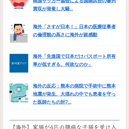
韓国サッカー協会による国際試合の審判
買収が発覚し大騒...
海外「さすが日本！」日本の医療従事者
の倫理観の高さに海外が超感動
海外「先進国で日本だけパスポート所有
率が低すぎる、何故なのか」
海外の反応：熊本の病院で手術中に熊本
地震が発生、大揺れの中でも患者を守っ
た医師たちの対?...
【海外】家猫が4匹の臆病な子猫を受け入