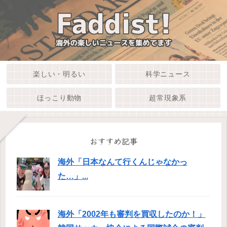
楽しい・明るい
科学ニュース
ほっこり動物
超常現象系
おすすめ記事
海外「日本なんて行くんじゃなかっ
た…」...
海外「2002年も審判を買収したのか！」