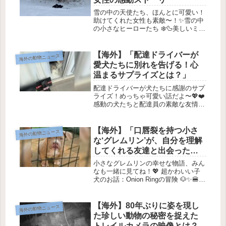
雪の中の天使たち、ほんとに可愛い！
助けてくれた女性も素敵〜！✨雪の中
の小さなヒーローたち ❄️🦆美しいミル
ハム公園での出来事 🌲最近、ミシガ
ン州ポータージ湖の雪に覆われたミル
ハム公園を散歩していたローラという
【海外】「配達ドライバーが
海外の動物ニュース
女性が、不思議な光景に出くわしま...
愛犬たちに別れを告げる！心
温まるサプライズとは？」
配達ドライバーが犬たちに感謝のサプ
ライズ！めっちゃ可愛い話だよ〜💖❤️
感動の犬たちと配達員の素敵な友情
🐶はじめに 🌈モリサは3年前に新しい
家に引っ越して、犬のフレヤ、ベア、
アダリンドと一緒に新しい生活を始め
【海外】「口唇裂を持つ小さ
海外の動物ニュース
ました。新しい近所で友達を作る...
な‘グレムリン’が、自分を理解
してくれる友達と出会った喜
び」
小さなグレムリンの幸せな物語、みん
なも一緒に見てね！💖 超かわいい子
犬のお話：Onion Ringの冒険 🐶✨🍔
はじめに：新しい家族を見つけたよ！
先月の終わり、アメリカ・イリノイ州
のボーダーテイルズレスキューに、ち
【海外】80年ぶりに姿を現し
海外の動物ニュース
っちゃなブルドッグの子犬...
た珍しい動物の秘密を捉えた
トレイルカメラの映像とは？