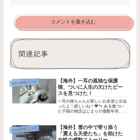
コメントを書き込む
関連記事
【海外】一耳の孤独な保護
海外の動物ニュース
猫、ついに人生の欠けたピー
スを見つけた！
一耳の猫ちゃんが新しいお友達と出会
ったよ！嬉しいね！💖🐾 ある傷つい
た子猫の物語はじまりの傷数年前、ア
ラブ首長国連邦・ドバイの動物病院
に、5週間の子猫が運ばれてきまし
た。なんと彼女の片耳がなく、顔には
【海外】雪の中で寄り添う
海外の動物ニュース
深い傷があったんです。😢 「どうし
「震える天使たち」を助けた
てこん...
女性の感動ストーリー