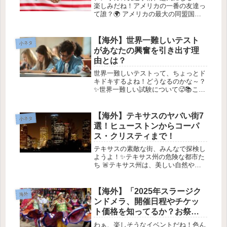
楽しみだね！アメリカの一番の友達っ
て誰？🌍 アメリカの最大の同盟国は
誰か？ という問いは、最近ますます
重要になってきているよね。世界情勢
が複雑化する中、多くの人たちが気に
【海外】世界一難しいテスト
小ネタ
しているこのテーマ。歴史や安全保
があなたの興奮を引き出す理
障、...
由とは？
世界一難しいテストって、ちょっとド
キドキするよね！どうなるのかな～？
✨世界一難しい試験について🥵📚この
文章では、世界で最も難しい試験を紹
介するよ！🎉みんなが受ける試験とは
違って、これらの試験は本当に厳しい
【海外】テキサスのヤバい街7
小ネタ
んだから。合格率もめちゃくちゃ低
選！ヒューストンからコーパ
い！...
ス・クリスティまで！
テキサスの素敵な街、みんなで探検し
ようよ！✨テキサス州の危険な都市た
ち 🚨テキサス州は、美しい自然や豊
かな文化、産業で知られていますが、
残念ながら一部の都市には危険が潜ん
でいることも事実です。🌄⚠️1. ヒュー
【海外】「2025年スラージク
海外
ストン 🏙️ヒューストンは、テ...
ンドメラ、開催日程やチケッ
ト価格を知ってるか？お祭り
好き集合！」
わぁ、楽しそうなイベントだね！色ん