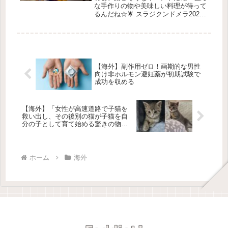
な手作りの物や美味しい料理が待って
るんだね☆🌟 スラジクンドメラ2025
🌟こんにちは！みんなに朗報だよ！
2025年の スラジクンド国際工芸メラ
がもうすぐ始まるんだって！✨この楽
しいイベントは、2月7日（金...
【海外】副作用ゼロ！画期的な男性
向け非ホルモン避妊薬が初期試験で
成功を収める
【海外】「女性が高速道路で子猫を
救い出し、その後別の猫が子猫を自
分の子として育て始める驚きの物
語」
ホーム
海外