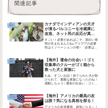
関連記事
カナダでインディアンの天才
海外
が凍るバルコニーを冷蔵庫に
改造、ネット民の反応が真っ
二つ！
すごい！必要があればこそ、面白い発
明が生まれるんだね♪アイデアの必要
性はイノベーションの母✨「必要は発
明の母」って言葉、聞いたことあるか
な？この言葉は本当によく当てはまる
と思うの！私たちの生活を楽にするた
【海外】運命の出会い！ゴミ
海外
めに、様々な技術やアイデアが生まれ
収集車のクルーがゴミ箱から
て...
救った犬と家族に
わあ、すごいお話！捨てられた犬が助
けられて、素敵な家族になったのね！
感動しちゃう✨運命の出会い：ゴミ収
集車のクルーが捨て犬を救い、養子に
❤️1. もう一歩で危機的な状況！ある
日、ミルウォーキーの街中で、ゴミ収
【海外】アメリカの最高の友
小ネタ
集車のクルーがいつものルーティ...
は誰？気になる真相を探る！
アメリカの友達事情、超気になる～！