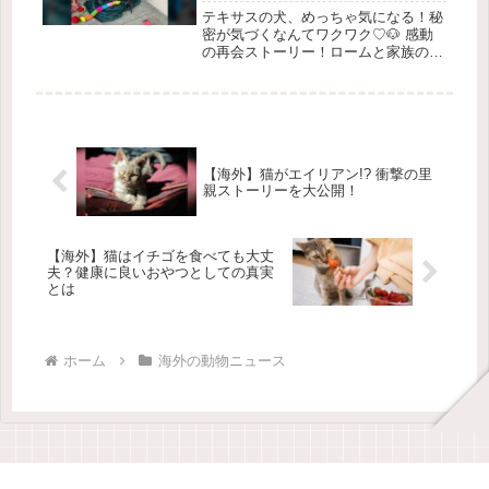
に！」
テキサスの犬、めっちゃ気になる！秘
密が気づくなんてワクワク♡🐶 感動
の再会ストーリー！ロームと家族の物
語1. 不思議な出会い 🌧️オースティン
の動物保護団体「Austin Pets Alive!
(APA!)」で、ブルドッグとチワワが置
き去...
【海外】猫がエイリアン!? 衝撃の里
親ストーリーを大公開！
【海外】猫はイチゴを食べても大丈
夫？健康に良いおやつとしての真実
とは
ホーム
海外の動物ニュース