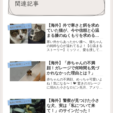
関連記事
【海外】外で寒さと餌を求め
海外の動物ニュース
ていた猫が、今や信頼と心温
まる膝のぬくもりを求める理
由とは？
寒い外からあったかい膝へ、猫ちゃん
の純粋な心が溢れてるよ！【心温まる
ストーリー】ミッツィ、愛を捜して🐾
みんな、ミッツィという名前の猫の物
語を知ってる？彼女は以前、寒さとお
腹を空かせて外を彷徨っていたの。
【海外】「赤ちゃんの不満
海外の動物ニュース
今、暖かい lap（膝）と信頼できる...
顔！ガレージで何時間も気づ
かれなかった理由とは？」
赤ちゃんの不満顔、めっちゃ可愛いよ
ね！気になる〜！🐦 驚きのガレージ
に現れた小さなロビン先月、アメリカ
のウィスコンシン州に住むリンズィー
さんは、冷たい飲み物を取りにガレー
ジに行こうとしたとき、思わぬ光景に
【海外】警察が見つけた小さ
海外の動物ニュース
出くわしました。それは、彼女の足元
な犬、実は「私について来
に...
て！」のサインだった！