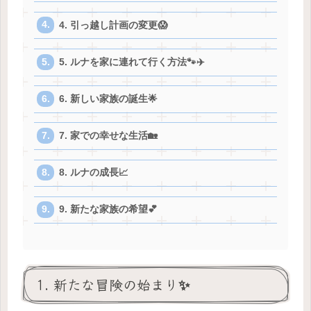
4. 引っ越し計画の変更😱
5. ルナを家に連れて行く方法🐾✈️
6. 新しい家族の誕生🌟
7. 家での幸せな生活🏡
8. ルナの成長📈
9. 新たな家族の希望💕
1. 新たな冒険の始まり✨