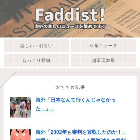
楽しい・明るい
科学ニュース
ほっこり動物
超常現象系
おすすめ記事
海外「日本なんて行くんじゃなかっ
た…」...
海外「2002年も審判を買収したのか！」