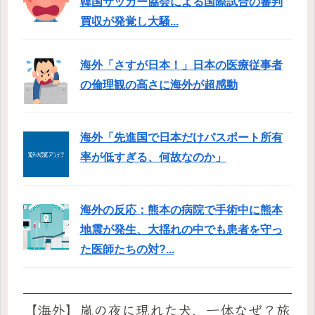
韓国サッカー協会による国際試合の審判
買収が発覚し大騒...
海外「さすが日本！」日本の医療従事者
の倫理観の高さに海外が超感動
海外「先進国で日本だけパスポート所有
率が低すぎる、何故なのか」
海外の反応：熊本の病院で手術中に熊本
地震が発生、大揺れの中でも患者を守っ
た医師たちの対?...
【海外】嵐の夜に現れた犬、一体なぜ？旅