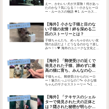
えー、かわいい犬が大冒険！何があっ
たのかな？気になる！✨小さなヒーロ
ー・ルーカスの物語 🌟1. ルーカスの
登場 🐶スペインのサラゴサで、ちっ
ちゃな犬ルーカスが「ヒーロー」と呼
ばれる理由があるんだ✨ 彼のおかげ
【海外】小さな子猫と目のな
海外の動物ニュース
で、命が救われたんだよ。2. 警...
い子猫の友情！絆を深める二
匹のストーリーとは？
子猫ちゃんたち、めっちゃかわいい友
情のお話だよ！どうなるのかな？楽し
み〜！✨💖 海外のユニークな文化と体
験について日本と海外では文化や習慣
が全然違うよね！今日は海外でのユニ
ークな体験を紹介するね。特に、思わ
【海外】「郵便受けの近くで
海外の動物ニュース
ず「へぇ～！」ってなるようなこと
発見された子猫、諦めずに最
が...
高の猫に育ち、みんなの心を
つかむ特別な魅力を持つ」
子猫ちゃん、郵便受けからのヒーロ
ー！魅力たっぷりなの♡🐾 小さな猫
ちゃんのサクセスストーリー 🐾1. 予
期せぬ出会い 😊ある日、小さな猫の
鳴き声が聞こえました！それを聞いた
トレーラーパークの人たちは、何が起
【海外】「テキサスのシェル
海外の動物ニュース
きたのか気になって集まってきまし
ターで発見された犬の正体と
た...
は？隠された秘密が明らか