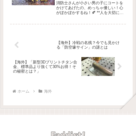
消防士さんが小さい男の子にコートを
かけてあげたの、めっちゃ優しい！心
がぽかぽかするね！🍂 **人を大切にす
る心**：雪嵐の中で消防士が少年にコ
ートをシェアしたお話2025年2月20日
今日は、**マサチューセッツ州ノース
アンドーバー**からの...
【海外】冷戦の名残？今でも見かけ
る「防空壕サイン」の謎とは
【海外】「新型3Dプリントチタン合
金、標準品より強くて30%お得！そ
の秘密とは？」
ホーム
海外