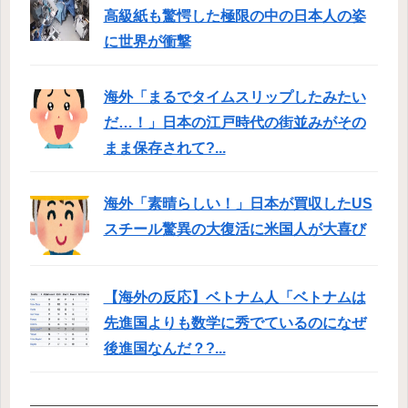
高級紙も驚愕した極限の中の日本人の姿
に世界が衝撃
海外「まるでタイムスリップしたみたい
だ…！」日本の江戸時代の街並みがその
まま保存されて?...
海外「素晴らしい！」日本が買収したUS
スチール驚異の大復活に米国人が大喜び
【海外の反応】ベトナム人「ベトナムは
先進国よりも数学に秀でているのになぜ
後進国なんだ？?...