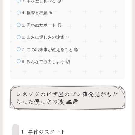
3. 手を差し伸べる 🤝
4. 反響と行動 🌟
5. 思わぬサポート 😍
6. まさに優しさの連鎖 ✨
7. この出来事が教えること 📚
8. みんなで協力しよう 🙌
ミネソタのピザ屋のゴミ箱発見がもた
らした優しさの波 🌊🍕
1. 事件のスタート