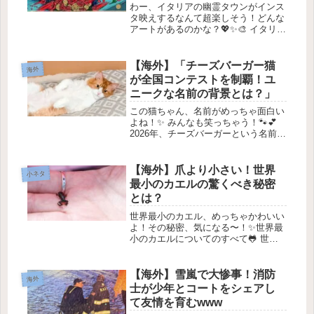
理由とは？」
わー、イタリアの幽霊タウンがインス
タ映えするなんて超楽しそう！どんな
アートがあるのかな？💖✨🎨 イタリア
の「ゴーストタウン」がアートで復
活！✨1. はじめにイタリア南部にある
小さな町、ストルナラが「ゴーストタ
【海外】「チーズバーガー猫
海外
ウン」と呼ばれ、どうやって人々や...
が全国コンテストを制覇！ユ
ニークな名前の背景とは？」
この猫ちゃん、名前がめっちゃ面白い
よね！✨ みんなも笑っちゃう！🐾💕
2026年、チーズバーガーという名前の
猫が全国大会で優勝！🍔🐱2026年4月
25日みんな、ちょっと聞いて！アーカ
ンソー州から来た、すっごくかわいい
【海外】爪より小さい！世界
小ネタ
オレンジ色の猫が、2026...
最小のカエルの驚くべき秘密
とは？
世界最小のカエル、めっちゃかわいい
よ！その秘密、気になる〜！✨世界最
小のカエルについてのすべて🐸 世界
最小のカエルは、ほんとにとても小さ
くて、10円玉の上に乗せても足の指の
周りにスペースができるくらいなんだ
【海外】雪嵐で大惨事！消防
海外
よ！科学者たちが気づいたところに
士が少年とコートをシェアし
よ...
て友情を育むwww