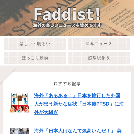
楽しい・明るい
科学ニュース
ほっこり動物
超常現象系
おすすめ記事
海外「あるある！」日本を旅行した外国
人が患う新たな症状「日本後PTSD」に海
外が大騒ぎ
海外「日本人はなんて気高いんだ！」 英