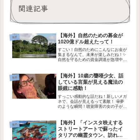
関連記事
【海外】自然のための募金が
海外
1020億ドル超えたって！
すごい！自然のためにこんなにお金が
集まるなんて、未来が楽しみだね！✨
自然を守るための資金調達が急増中！
🌱💰最近、国連の気候や生物多様性に
関するサミットでは、いろんな問題が
あり、あまり期待されていた成果は出
【海外】10歳の聾唖少女、話
海外
なかったみたい。でも、実は嬉しいニ
している言葉が見える魔法の
ュ...
眼鏡に感動！
すっごい感動的な話だね！新しいメガ
ネで、会話が見えるって素敵！ 🤩夢
のような瞬間！聴覚障害の女の子が新
しいキャプション眼鏡を体験する
Kendyl Poolが新しいHearViewキャプ
ション眼鏡を試しているところ –
【海外】「インスタ映えする
海外
SWNS ✨ほんとに...
ストリートアートで蘇ったイ
タリアの幽霊タウン、訪れる