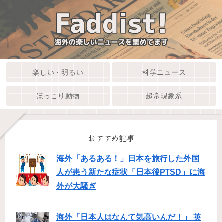
楽しい・明るい
科学ニュース
ほっこり動物
超常現象系
おすすめ記事
海外「あるある！」日本を旅行した外国
人が患う新たな症状「日本後PTSD」に海
外が大騒ぎ
海外「日本人はなんて気高いんだ！」 英