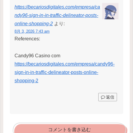
https://becariosdigitales.com/empresa/ca
ndy96-sign-in-in-traffic-delineator-posts-
online-shopping-2
より:
8月 3, 2026 7:43 am
References:
Candy96 Casino com
https://becariosdigitales.com/empresa/candy96-
sign-in-in-traffic-delineator-posts-online-
shopping-2
返信
コメントを書き込む