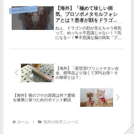
クロソフトが発表した新しい量子チッ
プについてお話しします。名前は
【海外】「極めて珍しい病
海外の科学ニュース
「Majorana 1」で、こ...
気、プロソポメタモルフォシ
アとは？患者が顔をドラゴン
として認識する不思議な現
ねぇ、ドラゴンの顔が見えちゃう病気
象」
って、めっちゃ不思議じゃない！？気
になる～！💖不思議な脳の病気「プロ
ソポメタモルフォシー」って何？こん
にちは！今日は超珍しい病気、「プロ
ソポメタモルフォシー」（通称
PMO）についてお話しするね✨ これ
は、私...
【海外】「新型3Dプリントチタン合
金、標準品より強くて30%お得！そ
の秘密とは？」
【海外】猫のフケの原因は何？愛猫
を健康に保つためのポイント解説
ホーム
海外の科学ニュース