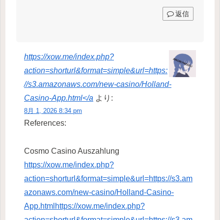
返信
https://xow.me/index.php?
action=shorturl&format=simple&url=https:
//s3.amazonaws.com/new-casino/Holland-
Casino-App.html</a
より:
8月 1, 2026 8:34 pm
References:
Cosmo Casino Auszahlung
https://xow.me/index.php?
action=shorturl&format=simple&url=https://s3.am
azonaws.com/new-casino/Holland-Casino-
App.htmlhttps://xow.me/index.php?
action=shorturl&format=simple&url=https://s3.am