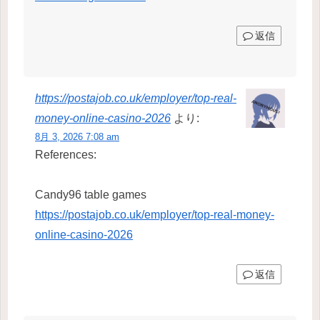
返信
https://postajob.co.uk/employer/top-real-
money-online-casino-2026
より:
8月 3, 2026 7:08 am
References:
Candy96 table games
https://postajob.co.uk/employer/top-real-money-
online-casino-2026
返信