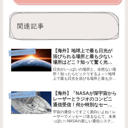
関連記事
【海外】地球上で最も日光が
海外の科学ニュース
浴びられる場所と最も少ない
場所はどこ？知って驚く光と
影の世界
日光がいっぱいの場所と、全然ない場
所！知ったらビックリするよ～✨地球
上で最も日光を浴びる場所と最も少な
い場所☀️🌍みんな、日光って毎日どれ
くらい浴びてるか気になったことある
よね？🌞 この記事では、地球のどこ
【海外】「NASAが深宇宙から
海外の科学ニュース
で一番日光が多く、逆に少ないのか
レーザーとラジオのコンビニ
を...
通信受信！何か特別なセール
でもあるのか？」
宇宙の通信ってすごく面白いよね！レ
ーザーでメッセージ送るなんて、未来
っぽい✨NASAの新しい通信システ
ム！✨最近の数ヶ月、NASAが