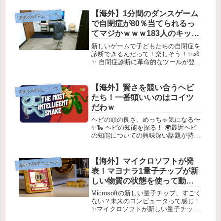
「Psyche」という宇宙探査機を使っ
てまったく新しい通信システムを実験
【海外】1分間のダンスゲーム
海外の科学ニュース
しています。この探査機の主なミッシ
で自閉症が80％当てられるっ
ョ...
てマジかｗｗｗ183人のキッズ
ガチ検証！
新しいゲームで子どもたちの自閉症を
診断できるんだって！楽しそう！✨👶
✨ 自閉症診断に革命的なツールが登
場！ ✨👶最近の研究で、科学者たちが
子供の自閉症を診断するための新しい
簡単なツールを見つけたんだって！🕹️
【海外】賢さを競い合うヘビ
海外の科学ニュース
💡このツールは、なんと1分間のビ...
たち！一番頭いいのはコイツ
だわｗ
ヘビの頭の良さ、めっちゃ気になる〜
✨🐍 ヘビの知能を探る！ 🌍最近ヘビ
の知能についての興味深い話題が持ち
上がっています！みんなは、ヘビがど
れだけ賢いか考えたことあるかな？✨
今日は、その知能について一緒に見て
【海外】マイクロソフトが発
海外の科学ニュース
いこうと思います！ヘビってどれく...
表！マヨナラ1量子チップが新
しい物質の状態を使って動作
するとか！
Microsoftの新しい量子チップ、すごく
ない？未来のコンピュータって感じ！
✨マイクロソフトが新しい量子チップ
を発表！✨こんにちは！今日は、マイ