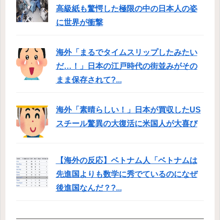
高級紙も驚愕した極限の中の日本人の姿
に世界が衝撃
海外「まるでタイムスリップしたみたい
だ…！」日本の江戸時代の街並みがその
まま保存されて?...
海外「素晴らしい！」日本が買収したUS
スチール驚異の大復活に米国人が大喜び
【海外の反応】ベトナム人「ベトナムは
先進国よりも数学に秀でているのになぜ
後進国なんだ？?...