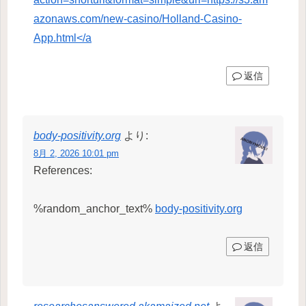
azonaws.com/new-casino/Holland-Casino-
App.html</a
返信
body-positivity.org
より:
8月 2, 2026 10:01 pm
References:
%random_anchor_text%
body-positivity.org
返信