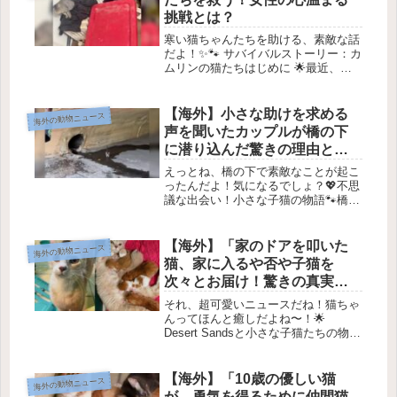
挑戦とは？
寒い猫ちゃんたちを助ける、素敵な話
だよ！✨🐾 サバイバルストーリー：カ
ムリンの猫たちはじめに 🌟最近、カ
ムリン・ケッセルさんが話題になって
います。彼女は、自宅近くに住む野良
猫たちとの信頼関係を築くために、一
【海外】小さな助けを求める
海外の動物ニュース
年間懸命に努力してきたんです！🐱
声を聞いたカップルが橋の下
✨...
に潜り込んだ驚きの理由と
は？
えっとね、橋の下で素敵なことが起こ
ったんだよ！気になるでしょ？💖不思
議な出会い！小さな子猫の物語🐾橋の
下での声✨ある日、ゲイリーとジャス
は橋の近くを通りかかりました。する
と、なんだか小さな助けを求める声が
【海外】「家のドアを叩いた
海外の動物ニュース
聞こえてきたんです！😲「絶対に猫の
猫、家に入るや否や子猫を
声...
次々とお届け！驚きの真実と
は？」
それ、超可愛いニュースだね！猫ちゃ
んってほんと癒しだよね〜！🌟
Desert Sandsと小さな子猫たちの物語
🌟出会いの奇跡 🐾ある静かな田舎町
で、砂色の毛を持つ一匹の猫が一家の
玄関先にやってきました。彼女は、安
【海外】「10歳の優しい猫
海外の動物ニュース
心できる場所を探していたよ...
が、勇気を得るために仲間猫