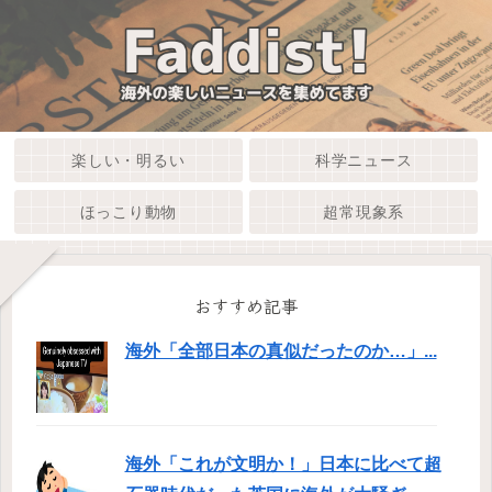
楽しい・明るい
科学ニュース
ほっこり動物
超常現象系
おすすめ記事
海外「全部日本の真似だったのか…」...
海外「これが文明か！」日本に比べて超