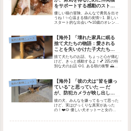
をサポートする感動のストー
リー」
優しい猫の冒険、みんなで勇気を出そ
うね！✨心温まる猫の友情✨1. 新しい
スタート的な出会い🐾10歳のオレンジ
色の猫、コズミック・カウボーイは、
ある日、大変な過去を持っている別の
猫を助ける素敵な友情をつくりまし
【海外】「壊れた家具に眠る
海外の動物ニュース
た。彼は交通渋滞を経て、🐱Tai...
捨て犬たちの物語：愛される
ことを失いかけた子犬たちの
苦悩」
捨て犬たちのお話、ちょっと心が痛む
けど、きっと感動するよ！💕 2匹の特
別な犬のお話 🐶1. ある朝の衝撃 🌅先
月、カリフォルニア州ロサンゼルス
で、近所の人たちが驚く出来事があり
ました。誰も見たことのない、フワフ
【海外】「彼の犬は“皆を嫌っ
海外の動物ニュース
ワの犬が2匹、道にいたんです！...
ている”と思っていた — だ
が、防犯カメラが映し出した
驚くべき真実とは？」
彼の犬、みんなを嫌ってるって思った
けど、実はびっくりな真実があった
の！❤️🐶 優しい犬オットーと女の子
の心温まる友情1. オットーのご紹介ア
ルisson・ヴィアナさんは、3年間オッ
トーという愛らしい犬と暮らしていま
す。🏡オットーはブラジルの...