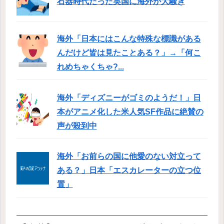
石器時代だった英国に海外が大騒ぎ
海外「日本にはこんな特殊な標識がある
んだけど皆は見たことある？」→「何こ
れめちゃくちゃ?...
海外「ディズニーがゴミのようだ！」日
本がアニメ化した米人気SF作品に絶賛の
声が殺到中
海外「お前らの国に他愛のない対立って
ある？」日本「エスカレーターの立つ位
置」