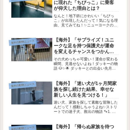
に現れた「ちびっこ」に乗客
が仰天した理由とは？
なんと！地下鉄にかわいい「ちびっ
こ」が出現したんだって！気になる理
由、見てみてね！✨ニューヨークの地
下鉄で起きた、かわいい運命の出会い
🐾小さなサプライズ✨ある日、ポカホ
ンタエ・ネヘマイアさんがニューヨー
【海外】「サプライズ！ユニ
海外の動物ニュース
クのハーレムで地下鉄に乗ろうとした
ークな足を持つ保護犬が運命
瞬間...
を変えるチャンスをつかん
だ！」
その犬めっちゃ可愛い！運命が変わる
瞬間、見逃せないよね！ダッキーの物
語 🐶✨🌟 ダッキーとの出会い先月、
カリフォルニア州ランカスターにある
ランカスター動物ケアセンターに、迷
子の犬 ダッキー がやって来ました。
【海外】「迷い犬が1ヶ月間家
海外の動物ニュース
スタッフは彼の 愛らしくて社交的...
族を探し続けた結果、幸せな
新しい人生を見つける！」
迷い犬、家族を探して素敵な冒険した
んだって！感動しちゃうよね✨ストリ
ートでの迷子犬、救出の物語 🐾1. 迷
子犬との出会いロサンゼルス郡で、ス
ズエット・ホールさんと彼女の友達ロ
ザリオ・オルティスさんは、一匹の迷
【海外】「帰らぬ家族を待つ
海外の動物ニュース