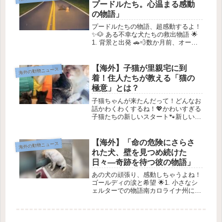
子の子犬を探して、毎日頑張ってい...
プードルたち。心温まる感動
の物語」
プードルたちの物語、超感動するよ！
✨🐶 ある不幸な犬たちの救出物語 🌟
1. 背景と出発 🚗💨数か月前、オード
リー・ラックさんはジョージア州の曲
がりくねった田舎道をドライブしてい
ました。彼女は Luck’s Rescue の創
【海外】子猫が里親宅に到
海外の動物ニュース
設者で、ムーフィ...
着！住人たちが教える「猫の
極意」とは？
子猫ちゃんが来たんだって！どんなお
話かわくわくするね！💖かわいすぎる
子猫たちの新しいスタート🐾新しい家
族に出会った3匹の子猫たちが、猫の
先輩たちと一緒に楽しい日々を送るス
トーリーです！1. 子猫たちの到着🏡あ
【海外】「命の危険にさらさ
海外の動物ニュース
る日、クリケット、ファイアフライ...
れた犬、壁を見つめ続けた
日々—奇跡を待つ彼の物語」
あの犬の頑張り、感動しちゃうよね！
ゴールディの涙と希望 🌟1. 小さなシ
ェルターでの物語南カロライナ州にあ
る、資金が足りない小さなシェルター
の中で、かわいい犬のゴールディがひ
とりぼっちでした。彼女は冷たいコン