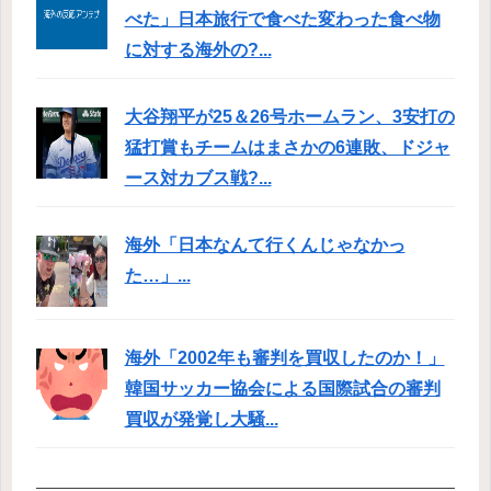
べた」日本旅行で食べた変わった食べ物
に対する海外の?...
大谷翔平が25＆26号ホームラン、3安打の
猛打賞もチームはまさかの6連敗、ドジャ
ース対カブス戦?...
海外「日本なんて行くんじゃなかっ
た…」...
海外「2002年も審判を買収したのか！」
韓国サッカー協会による国際試合の審判
買収が発覚し大騒...