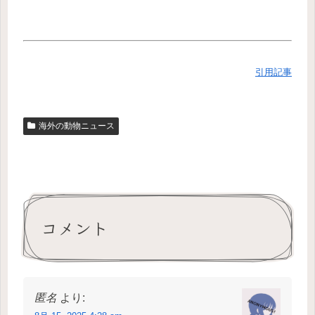
引用記事
海外の動物ニュース
コメント
匿名
より: