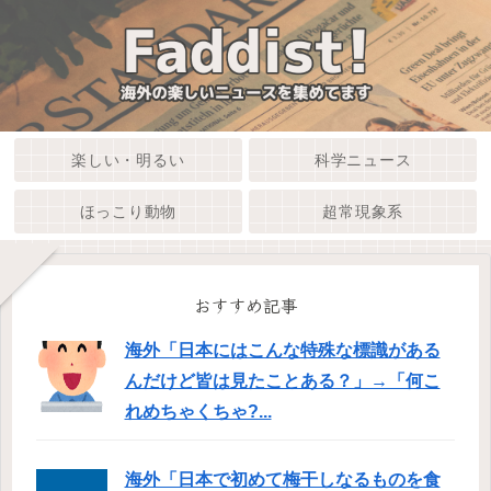
楽しい・明るい
科学ニュース
ほっこり動物
超常現象系
おすすめ記事
海外「日本にはこんな特殊な標識がある
んだけど皆は見たことある？」→「何こ
れめちゃくちゃ?...
海外「日本で初めて梅干しなるものを食