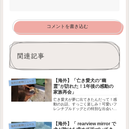
コメントを書き込む
関連記事
【海外】「亡き愛犬の“幽
海外の動物ニュース
霊”が訪れた！1年後の感動の
家族再会」
亡き愛犬が夢に出てきたんだって！感
動のお話、すっごく楽しみ！可愛いフ
レンチブルドッグとの特別な出会い
✨1. 思い出の犬、ベイビー🐶5年前、
アシュリー・ルイスさんとご主人は子
供たちにサプライズのプレゼントをし
【海外】「 rearview mirror で
海外の動物ニュース
ました。それは、いつも望んでいた