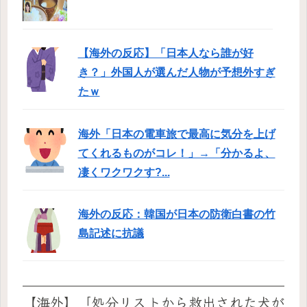
【海外の反応】「日本人なら誰が好
き？」外国人が選んだ人物が予想外すぎ
たｗ
海外「日本の電車旅で最高に気分を上げ
てくれるものがコレ！」→「分かるよ、
凄くワクワクす?...
海外の反応：韓国が日本の防衛白書の竹
島記述に抗議
【海外】「処分リストから救出された犬が