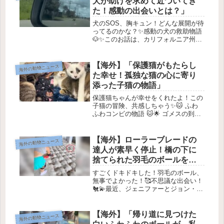
犬が助けを求めて近づいてき
可...
た！感動の出会いとは？」
犬のSOS、胸キュン！どんな展開が待
ってるのかな？✨感動の犬の救助物語
🐶✨このお話は、カリフォルニア州フ
レスノで起こった、願いが叶うような
とても心温まるエピソードなんだよ！
ドッグレスキューのダイアン・アウエ
【海外】「保護猫がもたらし
海外の動物ニュース
ルトさんがどのようにして、たくさ
た幸せ！孤独な猫の心に寄り
ん...
添った子猫の物語」
保護猫ちゃんが幸せをくれたよ！この
子猫の冒険、共感しちゃう✨🐱 ふわ
ふわコンビの物語 🐱🌟 ゴメスの到着
ある日、真っ白でグレーの模様が入っ
た子猫、ゴメスが ドーセット・レス
キュー・キトンズ にやってきまし
【海外】ローラーブレードの
海外の動物ニュース
た！彼は新しい未来を求めているとっ
達人が素早く停止！橋の下に
て...
捨てられた羽毛のボールを救
う感動の瞬間
すごくドキドキした！羽毛のボール、
無事でよかった！🥰不思議な出会い！
🐔💫最近、ジェニファーとジョン・リ
トル夫妻がいつものローラーリンクを
滑っていると、ジョンが急に足を止め
たの。何があったのかと思ったら、な
【海外】「帰り道に見つけた
海外の動物ニュース
んと橋の下に「鶏がいる！」って言い