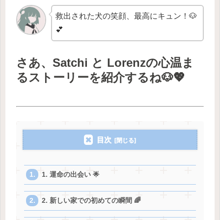
救出された犬の笑顔、最高にキュン！🐶
💕
さあ、Satchi と Lorenzの心温ま
るストーリーを紹介するね🐶💖
目次
1. 運命の出会い 🌟
2. 新しい家での初めての瞬間 🌈