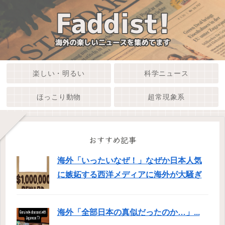
楽しい・明るい
科学ニュース
ほっこり動物
超常現象系
おすすめ記事
海外「いったいなぜ！」なぜか日本人気
に嫉妬する西洋メディアに海外が大騒ぎ
海外「全部日本の真似だったのか…」...