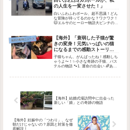
白いふわふわのボールが、私
出...
の人生を一変させた！」
白いふわふわボール、超不思議！どん
な冒険が待ってるのかな？ワクワク！
🐱エルサのヒーロー物語大ピンチの白
い子猫✨モロッコの忙しい通りで、小
さな白い子猫のエルサが大変な状況に
いました。 🐾車の下に隠れていた彼
【海外】「衰弱した子猫が驚
海外の動物ニュース
女は、まさに危険な箇所にいて、助か
きの変身！元気いっぱいの猫
る...
になるまでの感動ストーリ
ー」
子猫ちゃん、がんばったね！感動しち
ゃうよ〜！✨小さな奇跡の子猫、パス
テルの物語 🐾1. 運命の出会い 🌈ある
日のこと、道の真ん中で動けない子猫
が見つかりました。この子猫は、トー
チコと呼ばれる模様を持つ女の子で、
母親も兄弟も見当たらない様子で...
【海外】結婚式場訪問中に出会った
新しい「娘」との奇跡の物語
【海外】妊娠中の「つわり」、なぜ
朝だけじゃないの？原因と対策を徹
底解説！