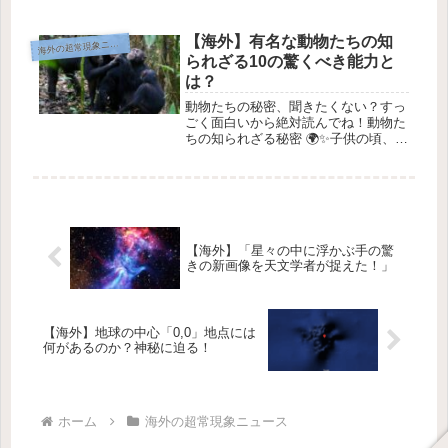
映像 🎥美しいネス湖の景色。画像提
供: YouTube / Eoin O Faodhagain9月
に、何か大きなものが湖の表面近くに
【海外】有名な動物たちの知
海
外の超常現象ニュース
現れま...
られざる10の驚くべき能力と
は？
動物たちの秘密、聞きたくない？すっ
ごく面白いから絶対読んでね！動物た
ちの知られざる秘密 🌍✨子供の頃、私
たちは本やテレビ、ゲームから多くの
動物たちを学んできましたよね。で
も、思いもよらない秘密が彼らにはあ
ることを知っていますか？✨では、さ
っ...
【海外】「星々の中に浮かぶ手の驚
きの新画像を天文学者が捉えた！」
【海外】地球の中心「0,0」地点には
何があるのか？神秘に迫る！
ホーム
海外の超常現象ニュース