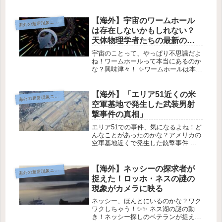
が映された映像✨画像提供: Facebook
/ Mandy Campbell先週、コロラド州の
住民たちは、森の近くで見ることがで
【海外】宇宙のワームホール
海
外の超常現象ニュース
きる...
は存在しないかもしれない？
天体物理学者たちの最新の主
張とは
宇宙のことって、やっぱり不思議だよ
ね！ワームホールって本当にあるのか
な？興味津々！ ✨ワームホールは本当
に存在しないかもしれない！🌌 ワー
ムホールを通って遠くの宇宙に行け
る？ 画像提供: NASA ワームホールは
【海外】「エリア51近くの米
海
外の超常現象ニュース
SF作品の定番だけど、実際に...
空軍基地で発生した武装男射
撃事件の真相」
エリア51での事件、気になるよね！ど
んなことがあったのかな？アメリカの
空軍基地近くで発生した銃撃事件 🚨
ネリス空軍基地です。 Image Credit:
CC BY-SA 2.0 Ken Lund---### 事件の
概要 🌟2025年9月2...
【海外】ネッシーの探求者が
海
外の超常現象ニュース
捉えた！ロッホ・ネスの謎の
現象がカメラに映る
ネッシー、ほんとにいるのかな？ワク
ワクしちゃう！✨✨ ネス湖の謎の動
き！ネッシー探しのベテランが捉えた