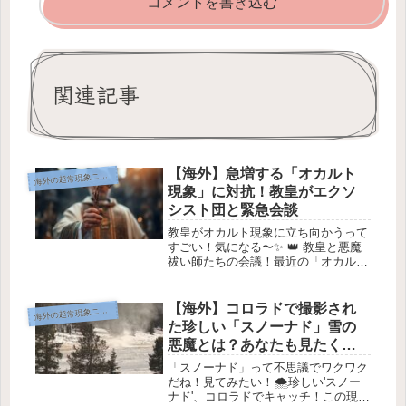
コメントを書き込む
関連記事
【海外】急増する「オカルト
海
外の超常現象ニュース
現象」に対抗！教皇がエクソ
シスト団と緊急会談
教皇がオカルト現象に立ち向かうって
すごい！気になる〜✨ 👑 教皇と悪魔
祓い師たちの会議！最近の「オカル
ト」増加に驚愕 🤯 Image Credit:
Midjourney 最近、バチカンで行われた
教皇レオ14世と悪魔祓い師たちの会議
【海外】コロラドで撮影され
海
外の超常現象ニュース
について...
た珍しい「スノーナド」雪の
悪魔とは？あなたも見たくな
る自然の不思議！
「スノーナド」って不思議でワクワク
だね！見てみたい！🌨️珍しい'スノー
ナド'、コロラドでキャッチ！この現象