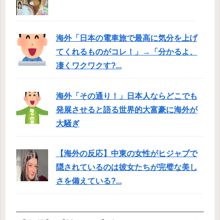
海外「日本の電車旅で最高に気分を上げ
てくれるものがコレ！」→「分かるよ、
凄くワクワクす?...
海外「その通り！」日本人ならどこでも
発展させると語る世界的大富豪に海外が
大騒ぎ
【海外の反応】中東の女性がヒジャブで
隠されているのは彼女たちが完璧な美し
さを備えている?...