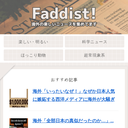
楽しい・明るい
科学ニュース
ほっこり動物
超常現象系
おすすめ記事
海外「いったいなぜ！」なぜか日本人気
に嫉妬する西洋メディアに海外が大騒ぎ
海外「全部日本の真似だったのか…」...