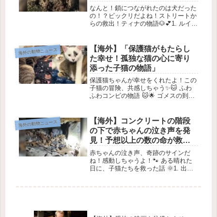
は？」
なんと！鎖につながれたのは犬だった
の！？ビックリだよね！ストリートか
らの救出！ティナの物語🐶💕1. ルイと
ティナの出会い✨ブルガリアのストリ
ートで、ルイ・グリスさんが犬を救う
活動をしているんだけど、彼は本当に
【海外】「保護猫がもたらし
海外の動物ニュース
たくさんの辛い状況を見てきたんだ...
た幸せ！孤独な猫の心に寄り
添った子猫の物語」
保護猫ちゃんが幸せをくれたよ！この
子猫の冒険、共感しちゃう✨🐱 ふわ
ふわコンビの物語 🐱🌟 ゴメスの到着
ある日、真っ白でグレーの模様が入っ
た子猫、ゴメスが ドーセット・レス
キュー・キトンズ にやってきまし
【海外】コンクリートの階段
海外の動物ニュース
た！彼は新しい未来を求めているとっ
の下で赤ちゃんの泣き声を発
て...
見！予想以上の数の命が救わ
れた感動のストーリー
赤ちゃんの泣き声、奇跡のサインだ
ね！感動しちゃうよ！🐾 ある晴れた
日に、子猫たちを救った話 🌞1. 出発
の準備3月のある晴れた日、猫の捕獲
のプロ、ポール・ナドラーさんがメリ
ーランド州の郊外にある家に到着しま
した。その家のオーナーは「妊娠し
た...