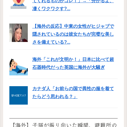
てくれるものがコレ！」→「分かるよ、
凄くワクワクす?...
【海外の反応】中東の女性がヒジャブで
隠されているのは彼女たちが完璧な美し
さを備えている?...
海外「これが文明か！」日本に比べて超
石器時代だった英国に海外が大騒ぎ
カナダ人「お前らの国で異性の服を着て
たらどう思われる？」
【海外】子猫が振り向いた瞬間、避難所の