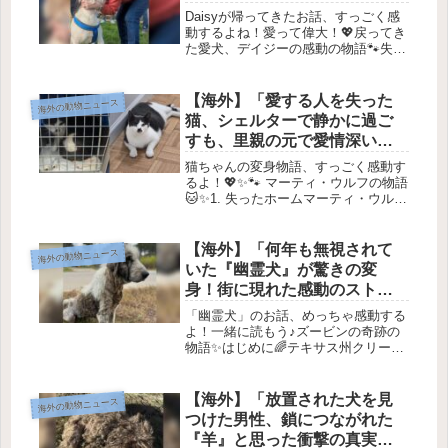
Daisyが帰ってきたお話、すっごく感
動するよね！愛って偉大！💖戻ってき
た愛犬、デイジーの感動の物語🐾失わ
れた日々2017年11月、デイジーは家
族の庭で遊んでいたところ、見知らぬ
車に乗せられて連れ去られてしまった
【海外】「愛する人を失った
海外の動物ニュース
んだって。😢デイジーの家族は...
猫、シェルターで静かに過ご
すも、里親の元で愛情深い影
に変身」
猫ちゃんの変身物語、すっごく感動す
るよ！💖✨🐾 マーティ・ウルフの物語
🐱✨1. 失ったホームマーティ・ウルフ
という美しい灰色と白の猫は、長い間
一緒にいた保護者を失った後、静かに
何が起こるのか分からないままシェル
【海外】「何年も無視されて
海外の動物ニュース
ターに連れてこられました。😿...
いた『幽霊犬』が驚きの変
身！街に現れた感動のストー
リー」
「幽霊犬」のお話、めっちゃ感動する
よ！一緒に読もう♪ズービンの奇跡の
物語✨はじめに🌈テキサス州クリーブ
ランドのコロニーリッジという街に住
む犬、ズービン。彼は長い間、街をさ
まよっていました。だけど、彼は周り
【海外】「放置された犬を見
海外の動物ニュース
の人々には見えない存在でした。彼
つけた男性、鎖につながれた
は、...
『羊』と思った衝撃の真実と