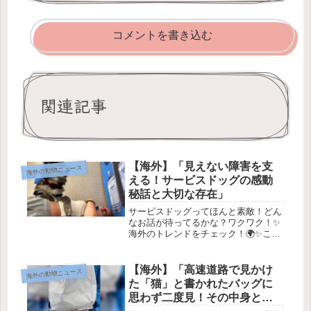
コメントを書き込む
関連記事
【海外】「見えない障害を支
海外の動物ニュース
える！サービスドッグの感動
秘話と大切な存在」
サービスドッグってほんと素敵！どん
なお話が待ってるかな？ワクワク！✨
海外のトレンドをチェック！🌍✨こん
にちは、みんな！今日は海外の記事を
もとに、今のトレンドや面白い話題を
紹介するよ。わかりやすく一緒に見て
【海外】「高速道路で見かけ
海外の動物ニュース
いこう！😊1. 最新トレンドの紹介🆕...
た「猫」と書かれたバッグに
思わず二度見！その中身と