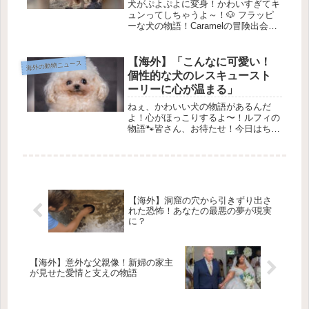
犬がぷよぷよに変身！かわいすぎてキ
ュンってしちゃうよ～！🐶 フラッピ
ーな犬の物語！Caramelの冒険出会い
✨5年前、ロシアのヴラジミールさん
が、ジムの外で彷徨っていた迷い犬を
見つけました。その犬の名前は
【海外】「こんなに可愛い！
海外の動物ニュース
Caramel（キャラメル）！最初は...
個性的な犬のレスキュースト
ーリーに心が温まる」
ねぇ、かわいい犬の物語があるんだ
よ！心がほっこりするよ〜！ルフィの
物語🐾皆さん、お待たせ！今日はちょ
っと特別な犬の物語、ルフィを紹介す
るよ。🐶ルフィは幸せなレスキュー犬
だけど、彼の過去はちょっと悲しいん
だ。でも、どんな試練にも負けず、た
くさ...
【海外】洞窟の穴から引きずり出さ
れた恐怖！あなたの最悪の夢が現実
に？
【海外】意外な父親像！新婦の家主
が見せた愛情と支えの物語