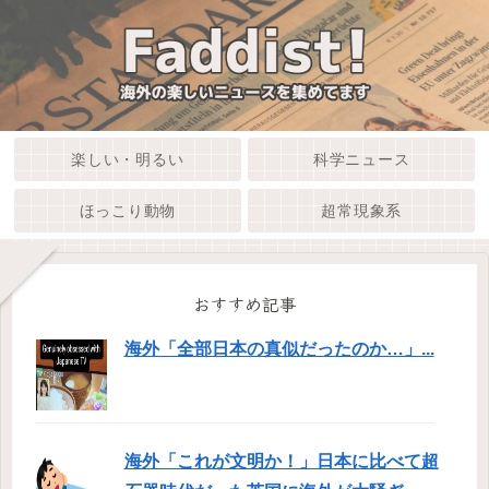
楽しい・明るい
科学ニュース
ほっこり動物
超常現象系
おすすめ記事
海外「全部日本の真似だったのか…」...
海外「これが文明か！」日本に比べて超