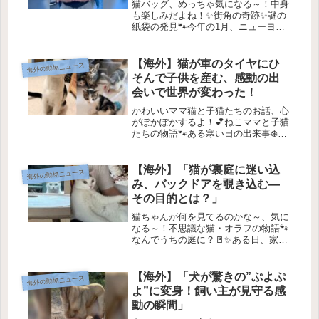
は？」
猫バッグ、めっちゃ気になる～！中身
も楽しみだよね！✨街角の奇跡✨謎の
紙袋の発見🐾今年の1月、ニューヨー
クの高速道路を運転していた男性が、
道路の脇にある茶色い紙袋を見つけま
した。近づいてみると、なんとその袋
【海外】猫が車のタイヤにひ
海外の動物ニュース
には「cats（猫）」という文字が書...
そんで子供を産む、感動の出
会いで世界が変わった！
かわいいママ猫と子猫たちのお話、心
がぽかぽかするよ！💕ねこママと子猫
たちの物語🐾ある寒い日の出来事❄️あ
る日、寒い冬の中で、黒と白のまだら
模様の野良猫が温かい場所を探してい
ました。彼女は、タイヤショップの周
【海外】「猫が裏庭に迷い込
海外の動物ニュース
りにうろうろしていて、こっそりと
み、バックドアを覗き込む—
お...
その目的とは？」
猫ちゃんが何を見てるのかな～、気に
なる～！不思議な猫・オラフの物語🐾
なんでうちの庭に？🚪✨ある日、家族
の裏庭にちょっと変わった猫ちゃんが
現れました。彼女はガラスのドア越し
に、中の世界に興味津々で顔を近づけ
【海外】「犬が驚きの”ぷよぷ
海外の動物ニュース
ていました。どうしてそんなに興味が
よ”に変身！飼い主が見守る感
あ...
動の瞬間」