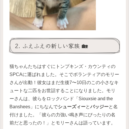
2. ふえふえの新しい家族 🏡
猫ちゃんたちはすぐにトンプキンズ・カウンティの
SPCAに運ばれました。そこでボランティアのモリー
さんが出動！彼女はまだ生後7〜10日のこの小さなキ
ュートな二匹をお世話することになりました。モリ
ーさんは、彼らをロックバンド「Siouxsie and the
Banshees」にちなんで
シューズィー
と
バッジー
と名
付けました。「彼らの力強い鳴き声にぴったりの名
前だと思ったの！」とモリーさんは語っています。