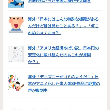
石器時代だった英国に海外が大騒ぎ
海外「日本にはこんな特殊な標識がある
んだけど皆は見たことある？」→「何こ
れめちゃくちゃ?...
海外「アメリカ経済やばい説。日本円の
安定化に取り組んだのもこれが原因
か？」
海外「ディズニーがゴミのようだ！」日
本がアニメ化した米人気SF作品に絶賛の
声が殺到中