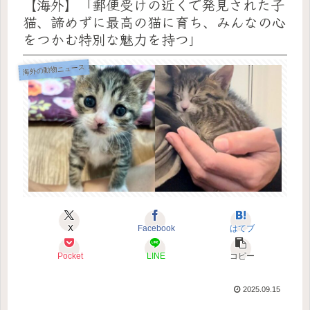
【海外】「郵便受けの近くで発見された子
猫、諦めずに最高の猫に育ち、みんなの心
をつかむ特別な魅力を持つ」
海外の動物ニュース
X
Facebook
はてブ
Pocket
LINE
コピー
2025.09.15