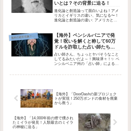
いとは？その背景に迫る！
進化論と創造論って面白いよね！アメ
リカとイギリスの違い、気になる〜！
進化論と創造論の違い: アメリカとイ
ギリスの見解チャールズ・ダーウィン
画像提供: Herbert Rose Barraud進化
論は多くの人にとってまだまだ意見が
【海外】ペンシルバニアで発
海
外の超常現象ニュース
分かれてい...
覚！呪いを解くと称して60万
ドルを詐取した占い師たちの
手口とは？
占い師さん、ちょっとヤバそうなこと
してるみたいだよ～！興味津々！✨ ペ
ンシルベニア州の「占い師」による60
万ドルの詐欺事件💸 占いサービスが
この詐欺の隠れ蓑として利用された
の。 画像出典: Pixabay / darksouls1
ある男性...
【海外】「DoorDashの新プロジェク
トが実現！250万ポンドの食材を廃棄
から救う」
【海外】「14,000年前の煙で燻され
たミイラが発見！人類最古のミイラ
の神秘に迫る」