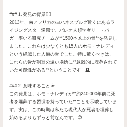
### 1. 発見の背景🕵️‍♀️
2013年、南アフリカのヨハネスブルグ近くにあるラ
イジングスター洞窟で、パレオ人類学者リー・バー
ガー率いる研究チームが**1500本以上の骨**を発見し
ました。これらは少なくとも15人のホモ・ナレディ
という絶滅した人類の骨でした。特に驚くべきは、
これらの骨が洞窟の遠い場所に**意図的に埋葬されて
いた可能性がある**ということです！🪦
### 2. 意味すること💭
この発見は、ホモ・ナレディが**約240,000年前に死
者を埋葬する習慣を持っていた**ことを示唆していま
す。実は、この時期は私たち現代人が死者を埋葬し
始めるよりもずっと前なんです。😊