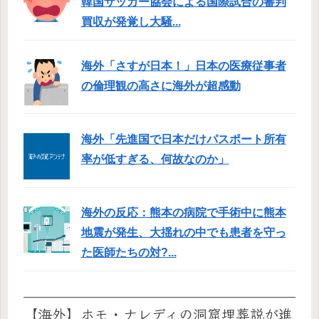
韓国サッカー協会による国際試合の審判
買収が発覚し大騒...
海外「さすが日本！」日本の医療従事者
の倫理観の高さに海外が超感動
海外「先進国で日本だけパスポート所有
率が低すぎる、何故なのか」
海外の反応：熊本の病院で手術中に熊本
地震が発生、大揺れの中でも患者を守っ
た医師たちの対?...
【海外】ホモ・ナレディの洞窟埋葬説が進