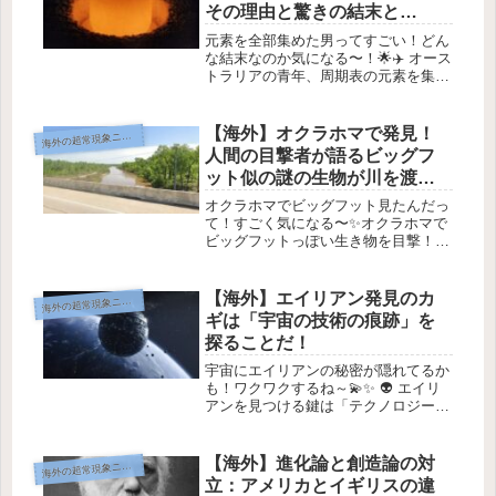
その理由と驚きの結末と
は？」
元素を全部集めた男ってすごい！どん
な結末なのか気になる〜！🌟✈️ オース
トラリアの青年、周期表の元素を集め
ようとして刑務所行き！？プルトニウ
ム - これがコレクションに加わるなん
て！ 画像提供: エネルギー省オースト
【海外】オクラホマで発見！
海
外の超常現象ニュース
ラリアの24歳の青年が、...
人間の目撃者が語るビッグフ
ット似の謎の生物が川を渡る
瞬間
オクラホマでビッグフット見たんだっ
て！すごく気になる〜✨オクラホマで
ビッグフットっぽい生き物を目撃！🦶
🌲目撃があった場所 🌍 Image Credit:
Google Earth / BFROこの不思議な出
会いは、午前中に起こったよ！目撃
【海外】エイリアン発見のカ
海
外の超常現象ニュース
の...
ギは「宇宙の技術の痕跡」を
探ることだ！
宇宙にエイリアンの秘密が隠れてるか
も！ワクワクするね～💫✨ 👽 エイリ
アンを見つける鍵は「テクノロジーの
遺物」を探すことかも？ 画像: AIが生
成した（Midjourney） 過去に知的文明
が存在していたら、彼らの巨大構造物
【海外】進化論と創造論の対
海
外の超常現象ニュース
の残骸を見つける...
立：アメリカとイギリスの違