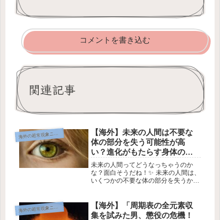
コメントを書き込む
関連記事
【海外】未来の人間は不要な
海
外の超常現象ニュース
体の部分を失う可能性が高
い？進化がもたらす身体の変
化とは
未来の人間ってどうなっちゃうのか
な？面白そうだね！✨ 未来の人間は、
いくつかの不要な体の部分を失うか
も！🌟 未来の人間の体はどうなるの
かな？ 画像提供: Pixabay /
ClickerHappy 数千年後、人間の体の
【海外】「周期表の全元素収
海
外の超常現象ニュース
中であまり役に立たな...
集を試みた男、懲役の危機！