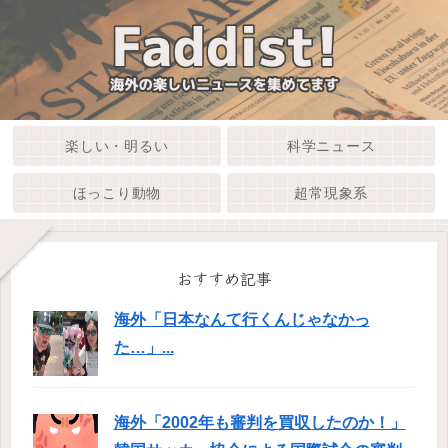
楽しい・明るい
科学ニュース
ほっこり動物
超常現象系
おすすめ記事
海外「日本なんて行くんじゃなかっ
た…」...
海外「2002年も審判を買収したのか！」