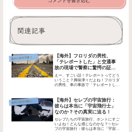
コメントを書き込む
関連記事
【海外】フロリダの男性、
海
外の超常現象ニュース
「テレポートした」と交通事
故の現場で警察に驚愕の証
言！
えー、すごい話！テレポートってどう
いうこと？興味津々だよね！フロリダ
の男性、車の事故で「テレポートし
た」と警察に説明！✨飲酒運転（とテ
レポート）はしない方がいいね...
(Image Credit: Pixabay)酔っ払った男
【海外】セレブの宇宙旅行：
海
外の超常現象ニュース
性が「テレポ...
彼らは本当に「宇宙飛行士」
なのか？その真実に迫る！
セレブたちの宇宙旅行、ホントにすご
いよね！どんな感じなのかな？✨セレ
ブの宇宙旅行：彼らは本当に「宇宙飛