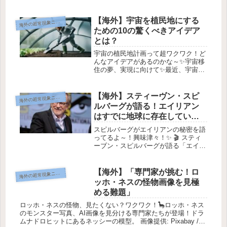
行士」なの？🌌最近のブルーオリジン
の全女性フライトが注目を集めていま
す。 画像提供: Blue Origin最近、ブル
【海外】宇宙を植民地にする
海
外の超常現象ニュース
ーオリジンの全女性宇...
ための10の驚くべきアイデア
とは？
宇宙の植民地計画って超ワクワク！ど
んなアイデアがあるのかな～✨宇宙移
住の夢、実現に向けて✨最近、宇宙を
どうやって冒険するかのアイデアがど
んどん増えてきてるよね！🌌私たち人
類が未来にどんな風に宇宙に住むか、
【海外】スティーヴン・スピ
海
外の超常現象ニュース
いろんな面白い計画が盛り上がってる
ルバーグが語る！エイリアン
ん...
はすでに地球に存在している
かもしれない理由とは？
スピルバーグがエイリアンの秘密を語
ってるよ～！興味津々！✨ 🎬 スティ
ーブン・スピルバーグが語る「エイリ
アンはここにいるかも！」 画像提供:
スティーブン・スピルバーグクレジッ
ト: Gage Skidmore / CC BY-SA 2.0 ...
【海外】「専門家が挑む！ロ
海
外の超常現象ニュース
ッホ・ネスの怪物画像を見極
める難題」
ロッホ・ネスの怪物、見たくない？ワクワク！🦕ロッホ・ネス
のモンスター写真、AI画像を見分ける専門家たちが登場！ドラ
ムナドロヒットにあるネッシーの模型。 画像提供: Pixabay /