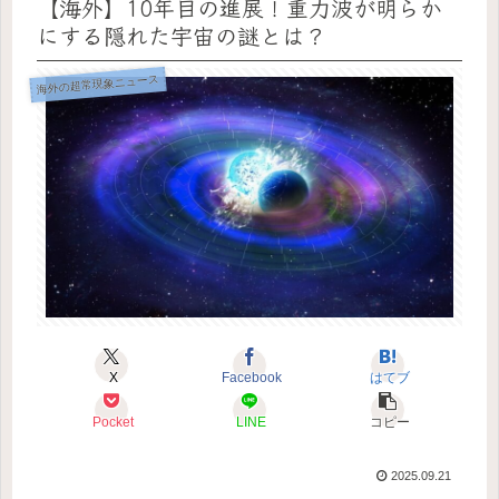
【海外】10年目の進展！重力波が明らか
にする隠れた宇宙の謎とは？
海外の超常現象ニュース
X
Facebook
はてブ
Pocket
LINE
コピー
2025.09.21