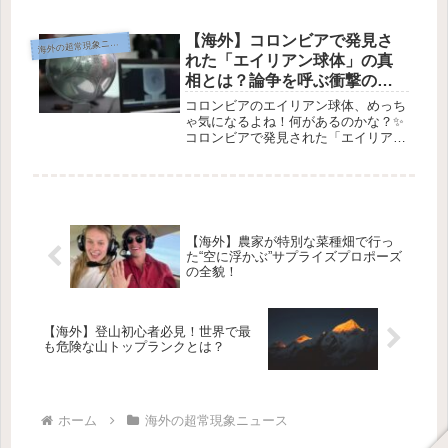
GregMontani最近、AIで作られたロッホ・ネスの...
【海外】コロンビアで発見さ
海
外の超常現象ニュース
れた「エイリアン球体」の真
相とは？論争を呼ぶ衝撃の発
見！
コロンビアのエイリアン球体、めっち
ゃ気になるよね！何があるのかな？✨
コロンビアで発見された「エイリア
ン」球体を巡る論争👽✨バガ球体。
Image Credit: X / @Truthpolexこの物
体は宇宙からのものだと信じられてい
て、人類...
【海外】農家が特別な菜種畑で行っ
た“空に浮かぶ”サプライズプロポーズ
の全貌！
【海外】登山初心者必見！世界で最
も危険な山トップランクとは？
ホーム
海外の超常現象ニュース