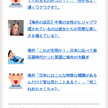
てくれるものがコレ！」→「分かるよ、
凄くワクワクす?...
【海外の反応】中東の女性がヒジャブで
隠されているのは彼女たちが完璧な美し
さを備えている?...
海外「これが文明か！」日本に比べて超
石器時代だった英国に海外が大騒ぎ
海外「日本にはこんな特殊な標識がある
んだけど皆は見たことある？」→「何こ
れめちゃくちゃ?...