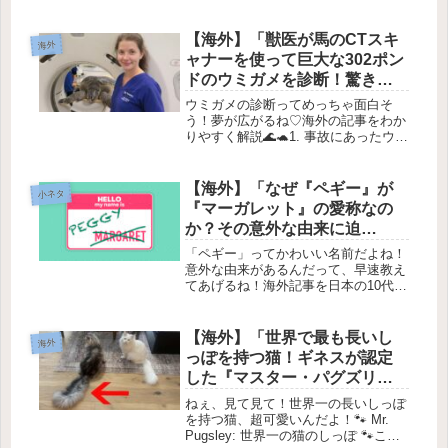
な、犬って時々ちょっと変な表情をす
る時があるよね。😆中には、まるで
「あなたのことが大嫌い！」って言っ
【海外】「獣医が馬のCTスキ
海外
てるみたいな顔をする犬もいるんだ
ャナーを使って巨大な302ポン
よ...
ドのウミガメを診断！驚きの
発見とは？」
ウミガメの診断ってめっちゃ面白そ
う！夢が広がるね♡海外の記事をわか
りやすく解説🌊🐢1. 事故にあったウミ
ガメ「ペニーワイズ」最近、フロリダ
で大きなウミガメがボートにぶつかっ
てしまったの！そのウミガメの名前は
【海外】「なぜ『ペギー』が
小ネタ
「ペニーワイズ」。病院に運ばれた
『マーガレット』の愛称なの
ん...
か？その意外な由来に迫
る！」
「ペギー」ってかわいい名前だよね！
意外な由来があるんだって、早速教え
てあげるね！海外記事を日本の10代向
けに解説！🌍✨最近、海外で話題のト
ピックを紹介するね！これを読んで、
世界のことをもっと知ろう！💖1. トピ
【海外】「世界で最も長いし
海外
ック紹介 🤔今回は、サステナビ...
っぽを持つ猫！ギネスが認定
した『マスター・パグズリ
ー』とは？」
ねぇ、見て見て！世界一の長いしっぽ
を持つ猫、超可愛いんだよ！🐾 Mr.
Pugsley: 世界一の猫のしっぽ 🐾こん