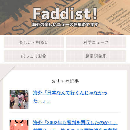
楽しい・明るい
科学ニュース
ほっこり動物
超常現象系
おすすめ記事
海外「日本なんて行くんじゃなかっ
た…」...
海外「2002年も審判を買収したのか！」