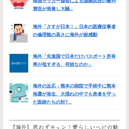
韓国サッカー協会による国際試合の審判
買収が発覚し大騒...
海外「さすが日本！」日本の医療従事者
の倫理観の高さに海外が超感動
海外「先進国で日本だけパスポート所有
率が低すぎる、何故なのか」
海外の反応：熊本の病院で手術中に熊本
地震が発生、大揺れの中でも患者を守っ
た医師たちの対?...
【海外】思わずキュン！愛らしいヘビの魅