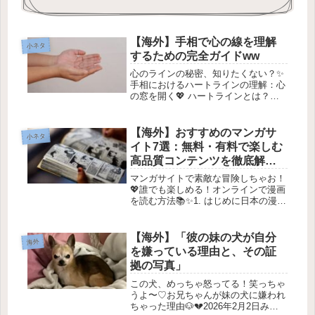
【海外】手相で心の線を理解
小ネタ
するための完全ガイドww
心のラインの秘密、知りたくない？✨
手相におけるハートラインの理解：心
の窓を開く💖 ハートラインとは？手
相の世界に一歩踏み込んで、あなたの
手の中に隠された秘密を探ってみまし
ょう。ハートラインは、愛のラインと
【海外】おすすめのマンガサ
小ネタ
も呼ばれ、あなたの感情的な傾向や恋
イト7選：無料・有料で楽しむ
愛...
高品質コンテンツを徹底解
説！
マンガサイトで素敵な冒険しちゃお！
💖誰でも楽しめる！オンラインで漫画
を読む方法📚✨1. はじめに日本の漫画
が世界中で人気なのは知ってるかな？
✨ でも、どうやって簡単にオンライン
で漫画を読むことができるかって、実
【海外】「彼の妹の犬が自分
海外
は結構知識がいるんだよね。今回...
を嫌っている理由と、その証
拠の写真」
この犬、めっちゃ怒ってる！笑っちゃ
うよ〜♡お兄ちゃんが妹の犬に嫌われ
ちゃった理由🐶💔2026年2月2日みん