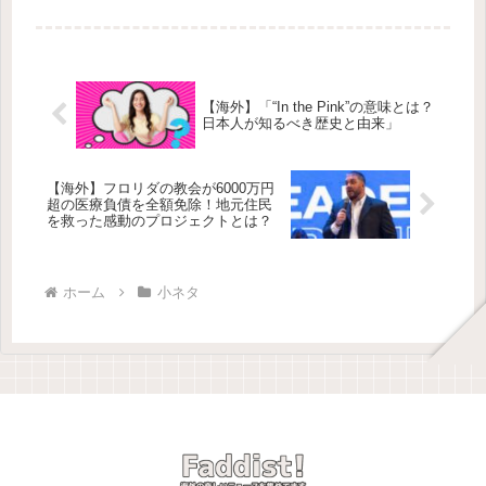
にちは、みんな！今日はちょっと面白
いお話をシェアするよ。最近、世界一
のしっぽを持つ猫としてギネス世界記
録に認定された猫の話な...
【海外】「“In the Pink”の意味とは？
日本人が知るべき歴史と由来」
【海外】フロリダの教会が6000万円
超の医療負債を全額免除！地元住民
を救った感動のプロジェクトとは？
ホーム
小ネタ