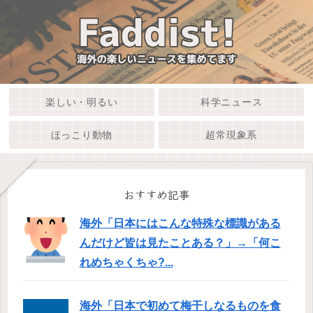
楽しい・明るい
科学ニュース
ほっこり動物
超常現象系
おすすめ記事
海外「日本にはこんな特殊な標識がある
んだけど皆は見たことある？」→「何こ
れめちゃくちゃ?...
海外「日本で初めて梅干しなるものを食