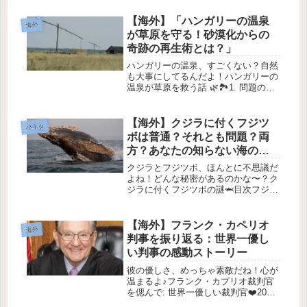
の力ボイジーのあるシニアリビング施
設「Table Rock Senior Living」で、
【海外】「ハンガリーの温泉
海外
特...
が草原を守る！砂漠化からの
奇跡の再生術とは？」
ハンガリーの温泉、すごくない？自然
も大事にしてるんだよ！ハンガリーの
温泉が草原を救う話 🌿🏞️1. 問題の背
景 💧最近、ハンガリーの広大な草原
が深刻な干ばつに悩まされているんで
す。この問題は、特に平原の南部「ホ
【海外】クジラに付くフジツ
小ネタ
モクハージュ」と呼ばれるエリア...
ボは普通？それとも問題？両
方？あなたの知らない海の秘
密に迫る！
クジラとフジツボ、ほんとに不思議だ
よね！どんな秘密があるのかな〜？ク
ジラに付くフジツボの謎🦈目次フジツ
ボの付着方法フジツボはクジラに住ん
でいるのか？フジツボの重要性フジツ
ボは役に立つのか？1. フジツボの付着
【海外】フランク・カペリオ
海外
方法フジツボといえば、クジラの体...
判事を振り返る：世界一優し
い判事の感動ストーリー
彼の優しさ、めっちゃ素敵だね！心が
温まるよ♪フランク・カプリオ裁判官
を偲んで: 世界一優しい裁判官❤️2025
年8月21日 今日は、88歳で亡くなった