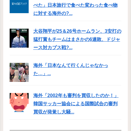
べた」日本旅行で食べた変わった食べ物
に対する海外の?...
大谷翔平が25＆26号ホームラン、3安打の
猛打賞もチームはまさかの6連敗、ドジャ
ース対カブス戦?...
海外「日本なんて行くんじゃなかっ
た…」...
海外「2002年も審判を買収したのか！」
韓国サッカー協会による国際試合の審判
買収が発覚し大騒...