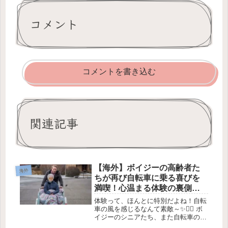
コメント
コメントを書き込む
関連記事
【海外】ボイジーの高齢者た
海外
ちが再び自転車に乗る喜びを
満喫！心温まる体験の裏側と
は？
体験って、ほんとに特別だよね！自転
車の風を感じるなんて素敵～✨🚴‍♀️ ボ
イジーのシニアたち、また自転車の楽
しみを体験！1. 特別な自転車と思い出