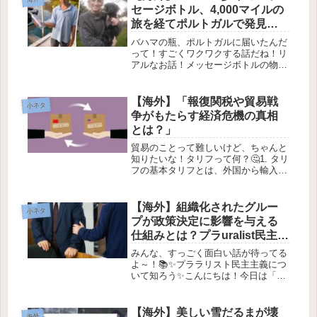
セージボトル、4,000マイルの
旅を経てポルトガルで発見！1
年越しの感動ストーリー」
バハマの瓶、ポルトガルに届いたんだ
って！すごくワクワクする話だね！リ
アルなお話！メッセージボトルの物語
✨1. 夢のようなスタート🌊バハマの小
さな町フォートオールドベイに住む、
10歳のロレンゾくんとママのエイミー
【海外】「報復関税や貿易戦
小ネタ
さんが、ある日、楽しい実験をす...
争がもたらす経済危機の真相
とは？」
貿易のことって難しいけど、ちゃんと
知りたいな！タリフって何？🤔1. タリ
フの基本タリフとは、外国から輸入す
る際にかかる「税金」のことを指す
よ。たとえば、アメリカに中国製の商
品が輸入されると、その価格に一定の
【海外】組織化されたグルー
小ネタ
割合の税金がかかるんだ。これをタ
プが政策決定に影響を与える
リ...
仕組みとは？プラuralist民主主
義の真実に迫る！
みんな、すっごく面白い話が待ってる
よ～！📚✨プララリスト民主主義につ
いて知ろう✨こんにちは！今日は「プ
ララリスト民主主義」についてわかり
やすく説明するね！政治の仕組みや、
どうやって私たちの意見が反映される
【海外】美しい雪だるまが壊
海外