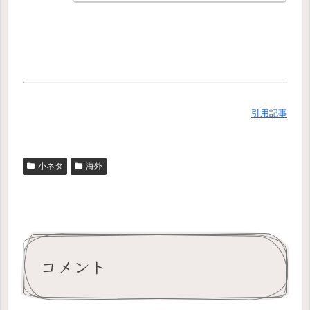
引用記事
小ネタ
海外
コメント