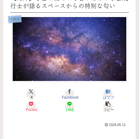
行士が語るスペースからの特別な匂い
小ネタ
X
Facebook
はてブ
Pocket
LINE
コピー
2026.05.11