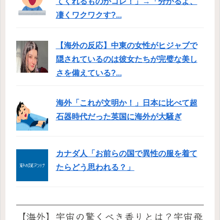
てくれるものがコレ！」→「分かるよ、
凄くワクワクす?...
【海外の反応】中東の女性がヒジャブで
隠されているのは彼女たちが完璧な美し
さを備えている?...
海外「これが文明か！」日本に比べて超
石器時代だった英国に海外が大騒ぎ
カナダ人「お前らの国で異性の服を着て
たらどう思われる？」
【海外】宇宙の驚くべき香りとは？宇宙飛