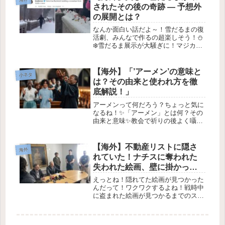
かを知るヒントがたくさん詰まってる
されたその後の奇跡 — 予想外
よ...
の展開とは？
なんか面白い話だよ～！雪だるまの復
活劇、みんなで作るの超楽しそう！⛄
❄️雪だるま展示が大騒ぎに！マジカル
な展開✨2026年1月12日 先週、ドイツ
のハンブルクで、**アルスター湖**を
渡る橋の上に、たくさんの小さな雪だ
【海外】「’アーメン’の意味と
小ネタ
るまが整列した、まるで...
は？その由来と使われ方を徹
底解説！」
アーメンって何だろう？ちょっと気に
なるね！✨「アーメン」とは何？その
由来と意味✨教会で祈りの後よく囁か
れる「アーメン」という言葉。私たち
がこの言葉を使うのには、どんな理由
があるのでしょう？🤔この小さな言葉
【海外】不動産リストに隠さ
海外
には、実は深い歴史や強い意味が宿っ
れていた！ナチスに奪われた
て...
失われた絵画、壁に掛かって
見つかる
えっとね！隠れてた絵画が見つかった
んだって！ワクワクするよね！戦時中
に盗まれた絵画が見つかるまでのスト
ーリー 🎨1. 概要ある日、アルゼンチ
ンの不動産リスティングに、第二次世
界大戦中にナチスによって盗まれた絵