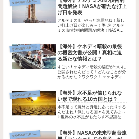
【海外】アルテミスIIの技術的
海
外の超常現象ニュース
年2月22日 ...
問題解決！NASAが新たな打上
げ日を発表
アルテミスII、やっと進展だね！新し
い打上げ日が楽しみ～！🌟 🎉 アルテ
ミスIIの技術的問題が解決！NASAが
新しい打ち上げ日を発表 🚀 画像: ア
ー テミスIのロールアウトクレジット:
Joel Kowsky / (PD) NASA お待...
【海外】ケネディ暗殺の最後
海
外の超常現象ニュース
の機密文書が公開！真相に迫
る新たな情報とは？
すごい！ケネディ暗殺の秘密がついに
公開されたんだって！どんなことが分
かるのかな？ワクワク！ ✨ケネディ大
統領暗殺ファイル、最後の公開✨ ケネ
ディ大統領は1963年に銃撃されまし
た。 画像提供: Walt Cisco, Dallas
【海外】水不足が信じられな
海
外の超常現象ニュース
Morn...
い形で現れる10カ国とは？
水不足って意外と身近にあったりする
んだよね！気になる国々を見てみよ～
✨世界の水不足がもたらす不思議な現
実🚱水って、普段は当たり前に思っち
ゃうよね。でも、世界の一部では、そ
れが全然普通じゃないの。水が不足し
【海外】NASAの未来型超音速
海
外の超常現象ニュース
ている地域では、水は「貴重な宝物」