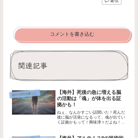
返信
コメントを書き込む
関連記事
【海外】死後の急に増える脳
海
外の超常現象ニュース
の活動は「魂」が体を出る証
拠かも！
ねぇ、なんかすごい話聞いた！死んだ
後に脳が活発になるって、魂が出てい
く証拠かもって！興味津々だよね！✨
メタフィジックスと心理学 死後に見
られる脳の活動が「魂」が体を離れる
証拠かも？💭✨ By T.K. Randall2025