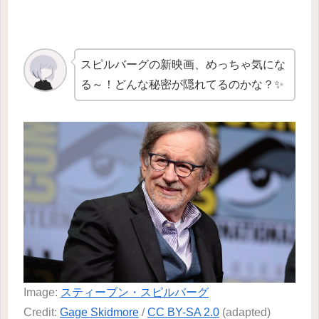
スピルバーグの新映画、めっちゃ気にな
る～！どんな秘密が隠れてるのかな？✨
Image:
スティーブン・スピルバーグ
Credit:
Gage Skidmore
/
CC BY-SA 2.0
(adapted)