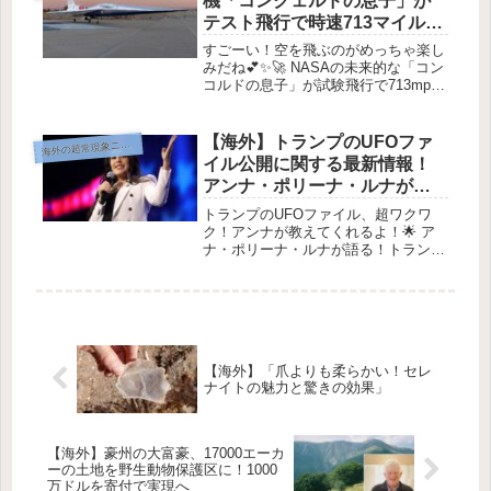
機「コンクェルドの息子」が
っ...
テスト飛行で時速713マイルを
達成！新たな空の旅の幕開け
すごーい！空を飛ぶのがめっちゃ楽し
か？
みだね💕✨🚀 NASAの未来的な「コン
コルドの息子」が試験飛行で713mph
を達成！出典: NASAのX-59クレジッ
ト: Steve Freeman / (PD) NASAこの
すごい新しい飛行機は、81分...
【海外】トランプのUFOファ
海
外の超常現象ニュース
イル公開に関する最新情報！
アンナ・ポリーナ・ルナが語
る真実とは？
トランプのUFOファイル、超ワクワ
ク！アンナが教えてくれるよ！🌟 ア
ナ・ポリーナ・ルナが語る！トランプ
大統領のUFOファイル公開について✨
画像提供: Anna Paulina Lunaクレジッ
ト: Gage Skidmore / CC BY...
【海外】「爪よりも柔らかい！セレ
ナイトの魅力と驚きの効果」
【海外】豪州の大富豪、17000エーカ
ーの土地を野生動物保護区に！1000
万ドルを寄付で実現へ