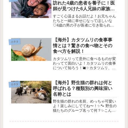
教えてくれます。🦁💕 ジ...
訪れた4歳の患者を養子に！医
師が見つけた6人兄妹の家族の
物語」
すごく心温まるお話だよ！お兄ちゃん
たちと一緒に幸せになってほしいな
♡4歳の男の子が医者に引き取られた
物語 💖1. 不思議な出会い 🌟2022年、
アメリカのとある病院で、4歳の男の
子「トゥルー」が心臓手術を受けるた
【海外】カタツムリの食事事
小ネタ
めに一人で入院しました。彼は...
情とは？驚きの食べ物とその
食べ方を解説！
カタツムリって意外に食べるものが変
わってて面白いよ！カタツムリの食事
について知ろう！🐌✨カタツムリ、こ
のゆっくりとした動きと言えば、なん
だか愛くるしい生き物ですよね！ 彼
らが何を食べるか、その食事の仕方や
【海外】野生猫の群れは何と
小ネタ
役割について、今回は詳しく紹介して
呼ばれる？種類別の興味深い
い...
名称とは
野生猫の群れの名前、めっちゃ可愛い
よ！楽しみにしててね〜！✨🐾 野生の
猫たちのグループ名って何？✨こんに
ちは！今日は、野生の猫たちが集まっ
たときに何て呼ばれるのかを解説する
よ〜！🐱💕目次 📚クルーダー