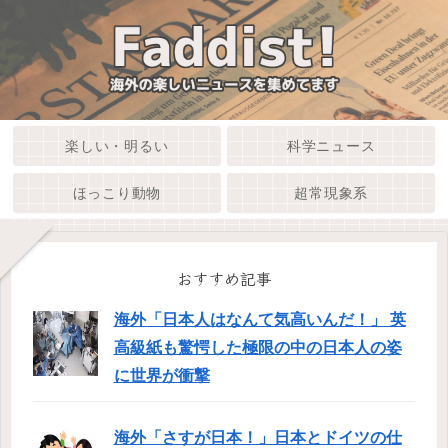
楽しい・明るい
科学ニュース
ほっこり動物
超常現象系
おすすめ記事
海外「日本人はなんて気高いんだ！」 英
高級紙も驚愕した極限の中の日本人の姿
に世界が衝撃
海外「さすが日本！」日本とドイツの仕