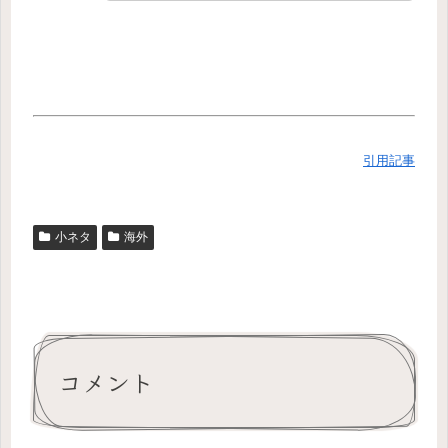
引用記事
小ネタ
海外
コメント