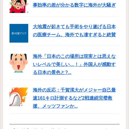
事効率の差が分かる数字に海外が大騒ぎ
大地震が起きても手術をやり遂げる日本
の医療チーム、海外でも凄すぎると絶賛
海外「日本のこの場所は現実とは思えな
いレベルで美しい…！」外国人が感動す
る日本の景色と?...
海外の反応：千賀滉大がメジャー自己最
速161キロ計測するなど2戦連続完璧救
援、メッツファンか...