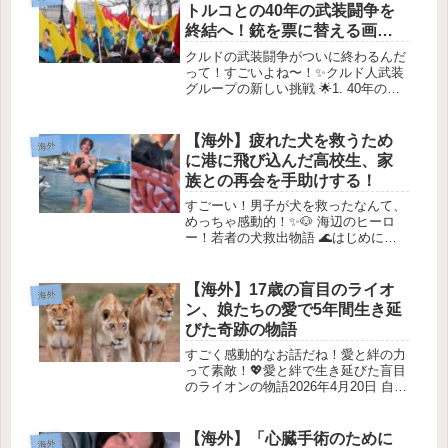
トルコとの40年の武装闘争を
終結へ！銃を票に替える画期
的合意」
クルドの武装闘争がついに終わるんだ
って！すごいよね〜！✨クルド人武装
グループの新しい挑戦 🌟1. 40年の闘
争が終わる？ 💔最近、クルド人武装
グループ（PKK）が、武器を置き、平
和的に活動することを決めました。こ
【海外】疲れた犬を救うため
海外
の決定は、彼らが40年間続け...
に港に飛び込んだ高校生、家
族との再会を手助けする！
すごーい！男子が犬を救ったなんて、
めっちゃ感動的！✨🐶 海辺のヒーロ
ー！若者の犬救出物語 🌊はじめに
2026年6月22日、南カリフォルニアの
港で、15歳のマテオ・アケルマンくん
が友達と楽しく過ごしているときに、
【海外】17歳の盲目のライオ
海外
驚きの出来事が起こりました。彼...
ン、娘たちの愛で5年間生き延
びた奇跡の物語
すごく感動的なお話だね！愛と絆の力
って素敵！💖愛と絆で生き延びた盲目
のライオンの物語2026年4月20日 自然
界では、サバイバルは力や独立性が重
要だけど、あるライオンの物語は、**
愛と忠誠心**も同じくらい強力だって
【海外】「心臓手術のために
海外