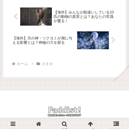
（clowder）とコロニー（colon...
【海外】みんなが勘違いしている10
匹の動物の真実とは？あなたの常識
が覆る！
【海外】月の神・ツクヨミが潮に与
える影響とは？神秘の力を探る
ホーム
小ネタ
© 2025 Faddist! -海外の楽しいニュースを紹介しています-.