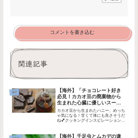
コメントを書き込む
関連記事
【海外】「チョコレート好き
海外
必見！カカオ豆の廃棄物から
生まれた心臓に優しいスーパ
ーハニーとは？」
カカオ豆から生まれたハニー、めっち
ゃ気になる！甘くて体にも良さそうだ
ね💕クッキングインスピレーション！
カカオポリフェノール入りスーパーハ
ニー💖最近、ブラジルの科学者たちが
すごい発見をしたんだって！🧐 それ
【海外】千足虫とムカデの違
小ネタ