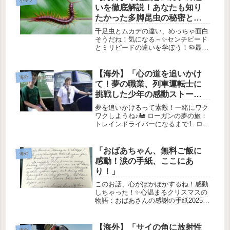
は、使い古されたカカオ豆の殻を使っ
いを徹底解説！あなたも知り
て...
たかった多脚昆虫の秘密と
は？
千足虫とムカデの違い、めっちゃ面白
そうだね！気になる～✨センチピード
とミリピードの違いを学ぼう！🦠最近
お家の中で見かける多脚の生き物、あ
なたも見たことあるよね？どっちがセ
ンチピードで、どっちがミリピードか
【海外】「心の道を追いかけ
海外
って、結構混乱しちゃうよね。今回は
て！夢の職業、列車運転士に
こ...
挑戦した少年の感動ストーリ
ー」
夢を追いかけるって素敵！一緒にワク
ワクしようね♪🚂 ローガンの夢の旅：
トレインドライバーになるまで1. ロー
ガンの紹介 🌟こんにちは！今日は、
イギリスの若きトレインドライバー、
ロガン・スモールウッド君の素敵なス
「おばあちゃん、無料ご飯に
海外
トーリーを紹介するよ✨。彼は子...
感動！涙の手紙、ここにあ
り！」
このお話、心がぽかぽかするね！感動
しちゃった！✨心温まるクリスマスの
物語：おばあさんの感謝の手紙2025年
1月14日 クリスマスって、家族が集ま
って一緒に食事を楽しんだり、笑い合
ったりする素敵な時期だよね✨でも、
【海外】「サイの角に放射性
海外