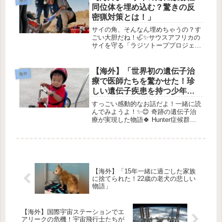
残念ながら、誰かにとっては喪...
同位体を埋め込む？驚きの反
密猟対策とは！」
サイの角、そんなん埋めちゃうの？す
ごい大胆だね！🦏✨サウスアフリカの
サイを守る「ラジソトーププロジェク
ト」✨1. プロジェクトの概要サウスア
フリカでは、サイの密猟から守るため
の新しい方法として、「ラジソトープ
【海外】「世界初の遺伝子治
海外
プロジェクト」が始まりました。こ...
療で医師たちを驚かせた！珍
しい遺伝子疾患を持つ少年の
感動ストーリー」
すっごい感動的なお話だよ！一緒に読
んでみようよ！✨😊 奇跡の遺伝子治
療が実現した物語🍀 Hunter症候群と
は？Hunter症候群は、超レアな発達障
害で、主に男の子に影響を与えます。
この病気を持つ子供たちは、体内の複
雑な糖分をうまく分解でき...
【海外】「15年一緒に過ごした家族
に捨てられた！22歳の老犬の悲しい
物語」
【海外】国際宇宙ステーションでエ
アリークの危機！宇宙飛行士たちが