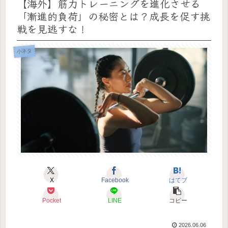
【海外】筋力トレーニングを進化させる
「漸進的負荷」の秘密とは？成長を促す挑
戦を見逃すな！
小ネタ
X
Facebook
はてブ
Pocket
LINE
コピー
2026.06.06