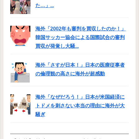
た…」...
海外「2002年も審判を買収したのか！」
韓国サッカー協会による国際試合の審判
買収が発覚し大騒...
海外「さすが日本！」日本の医療従事者
の倫理観の高さに海外が超感動
海外「なぜだろう！」日本が米国経済に
トドメを刺さない本当の理由に海外が大
騒ぎ