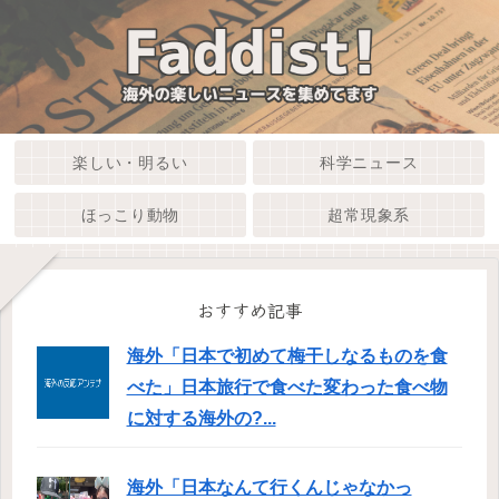
楽しい・明るい
科学ニュース
ほっこり動物
超常現象系
おすすめ記事
海外「日本で初めて梅干しなるものを食
べた」日本旅行で食べた変わった食べ物
に対する海外の?...
海外「日本なんて行くんじゃなかっ