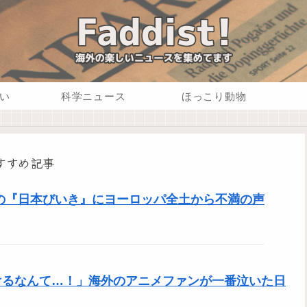
い
科学ニュース
ほっこり動物
すすめ記事
の『日本びいき』にヨーロッパ全土から不満の声
けるなんて…！」海外のアニメファンが一番泣いた日