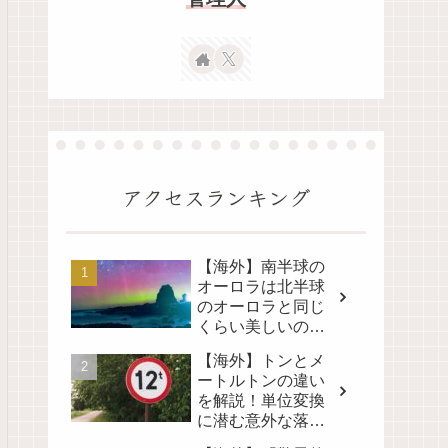
アクセスランキング
【海外】南半球の
オーロラは北半球
のオーロラと同じ
くらい美しいの
か？その真実に迫
【海外】トンとメ
る！
ートルトンの違い
を解説！単位変換
に潜む意外な落と
し穴とは？