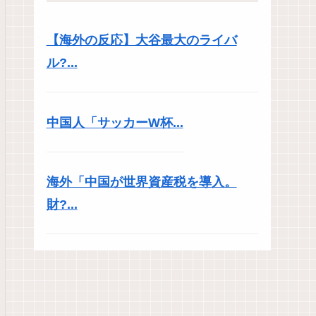
【海外の反応】大谷最大のライバ
ル?...
中国人「サッカーW杯...
海外「中国が世界資産税を導入。
財?...