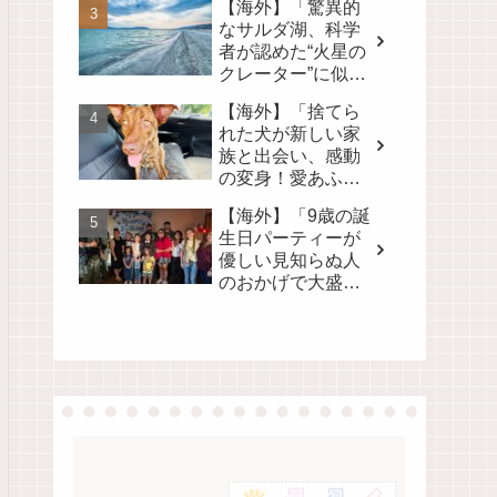
【海外】「驚異的
なサルダ湖、科学
者が認めた“火星の
クレーター”に似た
地球上唯一の場
【海外】「捨てら
所」
れた犬が新しい家
族と出会い、感動
の変身！愛あふれ
る旅路を見逃さな
【海外】「9歳の誕
いで💖」
生日パーティーが
優しい見知らぬ人
のおかげで大盛況
に！心温まるサプ
ライズの裏側」