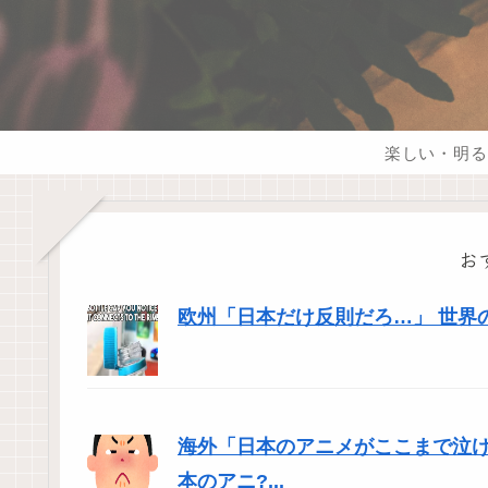
楽しい・明る
お
欧州「日本だけ反則だろ…」 世界
海外「日本のアニメがここまで泣
本のアニ?...