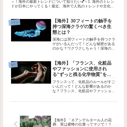
～！海外の最新トレンドについて知りたい💕✨1. 海外のトレン
ドが日本にやってくる！最近、海外で人気のトレンドや文化が
どんどん日本にも影響を与えてきてるよね🌍。特に、10代の私
たちにとって...
【海外】30フィートの触手を
小ネタ
持つ深海クラゲの驚くべき生
態とは？
深海には30フィートの触手を持つクラ
ゲがいるんだって！どんな秘密がある
のかな？ワクワクしちゃう！深海のク
ラゲの不思議✨目次巨大ファントムク
ラゲとは？深海クラゲが住む場所🌊深
海クラゲの重要性1. 巨大ファントムク
【海外】「フランス、化粧品
海外
ラゲとは？深海には、地球上で最...
やファッションに使用され
る“ずっと残る化学物質”を全
面禁止！」
フランスって、化粧品のルールがすご
いんだって！どんな影響があるのか
な？フランス、化粧品やファッション
での「永遠の化学物質」を禁止！🌟1.
「永遠の化学物質」って何？最近、フ
ランスが化粧品やファッション業界で
使われている「永遠の化学物質」を
禁...
【海外】「ネアンデルタール人の花
葬、実は蜜蜂の仕業ってマジで！？