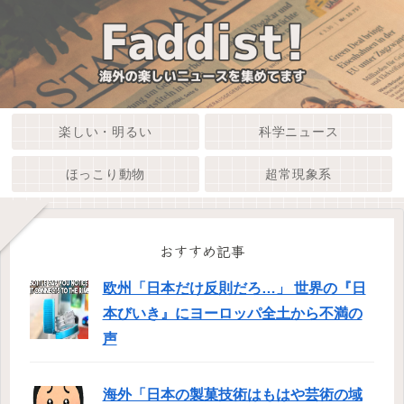
楽しい・明るい
科学ニュース
ほっこり動物
超常現象系
おすすめ記事
欧州「日本だけ反則だろ…」 世界の『日
本びいき』にヨーロッパ全土から不満の
声
海外「日本の製菓技術はもはや芸術の域