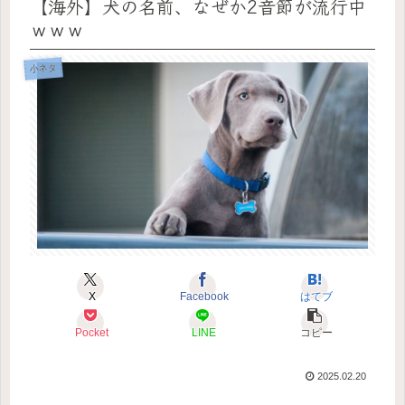
【海外】犬の名前、なぜか2音節が流行中
ｗｗｗ
小ネタ
X
Facebook
はてブ
Pocket
LINE
コピー
2025.02.20