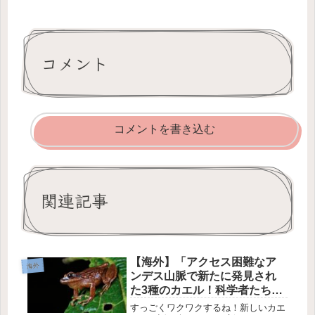
コメント
コメントを書き込む
関連記事
【海外】「アクセス困難なア
海外
ンデス山脈で新たに発見され
た3種のカエル！科学者たちの
冒険を追う」
すっごくワクワクするね！新しいカエ