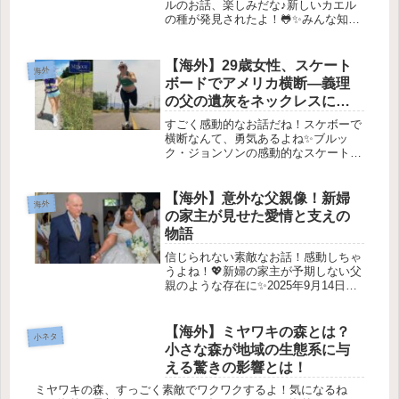
ルのお話、楽しみだな♪新しいカエル
の種が発見されたよ！🐸✨みんな知っ
てる？実は、最近、ペルーのアンダス
山脈で新しいカエルの種が3つも発見
されたんだって！これ、メチャクチャ
【海外】29歳女性、スケート
海外
すごいことだよね。では、その詳しい
ボードでアメリカ横断—義理
お...
の父の遺灰をネックレスに入
れて追悼！
すごく感動的なお話だね！スケボーで
横断なんて、勇気あるよね✨ブルッ
ク・ジョンソンの感動的なスケートボ
ードの旅🏄‍♀️✨1. 夢の始まりブルック・
ジョンソンは、29歳の若さでアメリカ
をスケートボードで横断するという
【海外】意外な父親像！新婦
海外
夢の旅 に挑戦しました。出...
の家主が見せた愛情と支えの
物語
信じられない素敵なお話！感動しちゃ
うよね！💖新婦の家主が予期しない父
親のような存在に✨2025年9月14日夢
の結婚式の不完全さシンシナティの新
婦、シャコール・フォックス
（Shacole Fox）が結婚式の日を想像
【海外】ミヤワキの森とは？
小ネタ
したとき、唯一の不完全な部分...
小さな森が地域の生態系に与
える驚きの影響とは！
ミヤワキの森、すっごく素敵でワクワクするよ！気になるね