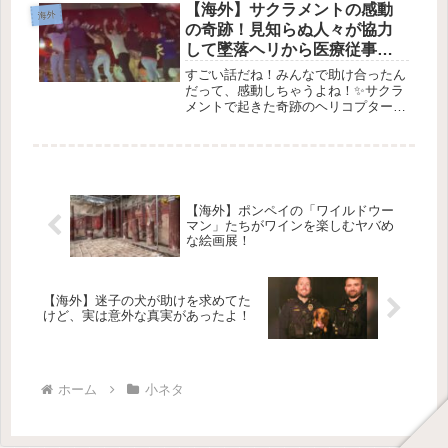
ある新しいお菓子屋さんにまつわる、
【海外】サクラメントの感動
海外
素敵なお話を紹介するよ。このスト
の奇跡！見知らぬ人々が協力
ー...
して墜落ヘリから医療従事者
を救出
すごい話だね！みんなで助け合ったん
だって、感動しちゃうよね！✨サクラ
メントで起きた奇跡のヘリコプター救
出劇🌟2025年10月11日 2025年10
月、サクラメントの高速道路で起こっ
た恐ろしい出来事が、たくさんの人々
の団結によって素晴らしい瞬...
【海外】ポンペイの「ワイルドウー
マン」たちがワインを楽しむヤバめ
な絵画展！
【海外】迷子の犬が助けを求めてた
けど、実は意外な真実があったよ！
ホーム
小ネタ