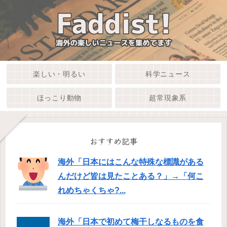
楽しい・明るい
科学ニュース
ほっこり動物
超常現象系
おすすめ記事
海外「日本にはこんな特殊な標識がある
んだけど皆は見たことある？」→「何こ
れめちゃくちゃ?...
海外「日本で初めて梅干しなるものを食