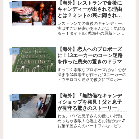
普通のバニラやチョコレートに飽きて
【海外】レストランで食後に
小ネタ
しまったら、世界中で楽しめるちょ
キャンディーが出される理由
っ...
とは？ミントの裏に隠された
意外な効果を探る！
レストランでの食後のキャンディー、
実はすごい秘密があるんだよ！気にな
る～！タイトル: 🌏海外の最新トレン
ドをチェック！✨1. 世界中の若者のト
レンド🌟最近、海外では若者たちの間
で何が流行っているか気になるよね？
【海外】恋人へのプロポーズ
海外
特にSNSやファッション、ライ...
に！13エーカーのコーン迷路
を作った農夫の驚きのドラマ
すっごく素敵なプロポーズだね！心が
温まる🥰農場主が作った13エーカーの
トウモロコシ迷路で彼女にプロポー
ズ！🌽💍2025年8月11日オハイオ州の
農場主が、特別なサプライズを用意し
た13エーカーのトウモロコシ迷路を作
【海外】「無防備なキャンデ
海外
ったよ。そのサプライズは、彼...
ィショップを発見！父と息子
が見守る驚きのストーリー」
わぁ、パパと息子さんの優しい行動、
めっちゃ素敵！心温まるお話だね✨💕
お菓子屋さんのハートフルなエピソー
ド 🍬❤️はじめに✨こんにちは！今日
は、カリフォルニア州リバーサイドに