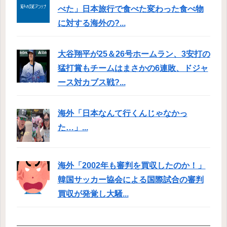
べた」日本旅行で食べた変わった食べ物
に対する海外の?...
大谷翔平が25＆26号ホームラン、3安打の
猛打賞もチームはまさかの6連敗、ドジャ
ース対カブス戦?...
海外「日本なんて行くんじゃなかっ
た…」...
海外「2002年も審判を買収したのか！」
韓国サッカー協会による国際試合の審判
買収が発覚し大騒...