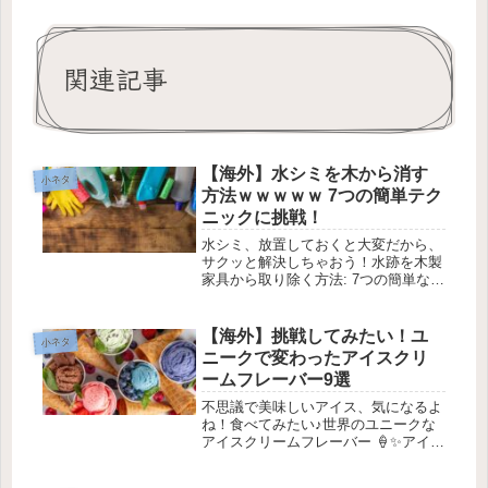
関連記事
【海外】水シミを木から消す
小ネタ
方法ｗｗｗｗｗ 7つの簡単テク
ニックに挑戦！
水シミ、放置しておくと大変だから、
サクッと解決しちゃおう！水跡を木製
家具から取り除く方法: 7つの簡単なス
テップ水跡の汚れが木製家具や床にで
きると、特に見た目が悪くて困っちゃ
いますよね😖。白い輪っかや黒いシミ
【海外】挑戦してみたい！ユ
小ネタ
ができてしまうことが多いのですが...
ニークで変わったアイスクリ
ームフレーバー9選
不思議で美味しいアイス、気になるよ
ね！食べてみたい♪世界のユニークな
アイスクリームフレーバー 🍦✨アイス
クリームは誰もが大好きなデザートだ
けど、時々冒険してみたくなるよね！