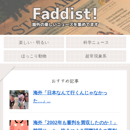
楽しい・明るい
科学ニュース
ほっこり動物
超常現象系
おすすめ記事
海外「日本なんて行くんじゃなかっ
た…」...
海外「2002年も審判を買収したのか！」