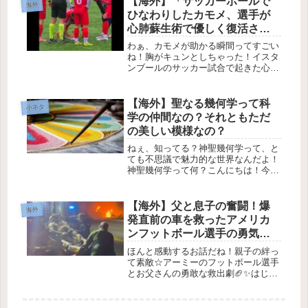
【海外】「サッカーボールで
海外
キモい！」とか「絶対やだ！」って...
ひなわりしたカモメ、選手が
心肺蘇生術で優しく復活させ
る瞬間に感動！【動画】」
わぁ、カモメが助かる瞬間ってすごい
ね！胸がキュンとしちゃった！イスタ
ンブールのサッカー試合で起きた心温
まるエピソード⚽1. 事件の発端：ボー
ルが海鳥に直撃! 🐦先週末、イスタン
ブールで行われたアマチュアリーグの
【海外】聖なる幾何学って科
小ネタ
試合中に、思いがけない事件が発...
学の仲間なの？それともただ
の美しい模様なの？
ねぇ、知ってる？神聖幾何学って、と
ても不思議で魅力的な世界なんだよ！
神聖幾何学って何？こんにちは！今日
は✨神聖幾何学✨についてお話しした
いと思います。この言葉を聞いたこと
がある人も多いかもしれません。神聖
【海外】父と息子の奮闘！爆
海外
幾何学は、自然やアート、建築に現れ
発直前の車を救ったアメリカ
る...
ンフットボール選手の勇気の
物語
ほんと感動するお話だね！親子の絆っ
て素敵☆アーミーのフットボール選手
とお父さんの勇敢な救出劇🏈✨はじま
りは家族ディナー🍽️2025年9月4日、
ニューヨーク市で家族でディナーを楽
しんでいたアーミー・ウェストポイン