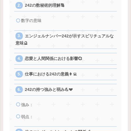
242の数秘術的理解🔢
数字の意味
エンジェルナンバー242が示すスピリチュアルな
意味🔮
恋愛と人間関係における影響💞
仕事における242の意義👩‍💻
242の持つ強みと弱み💪💔
強み：
弱点：