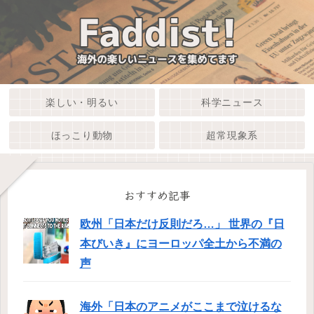
楽しい・明るい
科学ニュース
ほっこり動物
超常現象系
おすすめ記事
欧州「日本だけ反則だろ…」 世界の『日
本びいき』にヨーロッパ全土から不満の
声
海外「日本のアニメがここまで泣けるな