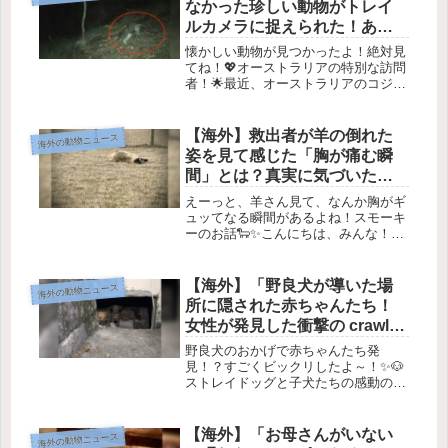
なかった珍しい動物がトレイ
ルカメラに捉えられた！あな
たもこの映像を見逃すな！
懐かしい動物が見つかったよ！絶対見
てね！💖オーストラリアの特別な訪問
者！🌟最近、オーストラリアのコジウ
スコ国立公園で、特異な夜行性のマサ
ルパル（有袋類）が暗闇を駆け抜ける
姿が目撃されたんです！🦘✨この動物
【海外】救出者が羊の倒れた
海外の動物ニュース
は周りを上手にナビゲートして、一瞬
姿を見て感じた「胸が痛む瞬
の...
間」とは？真実に気づいた時
の衝撃！
えーっと、羊さん見て、なんか胸がギ
ュッてなる瞬間があるよね！スモーキ
ーのお話🐑✨こんにちは、みんな！今
日は可愛い羊のスモーキーのお話をし
ちゃうよ。スモーキーは、実はとって
も特別な存在なんだ。ちょっと怖いシ
【海外】「野良犬が導いた場
海外の動物ニュース
ーンもあるけど、最後は心がほっこり
所に隠された赤ちゃんたち！
す...
女性が発見した衝撃の crawl
space」
野良犬のおかげで赤ちゃんたち発
見！？すごくビックリしたよ～！✨🐶
ストレイドッグと子犬たちの感動の物
語1. どんな出来事があったの？今年の
1月、アドリアナ・フィゲロアさんの
スマホが鳴り響きました📱。彼女は
【海外】「お母さんがいない
海外の動物ニュース
Women’s Volunteer ...