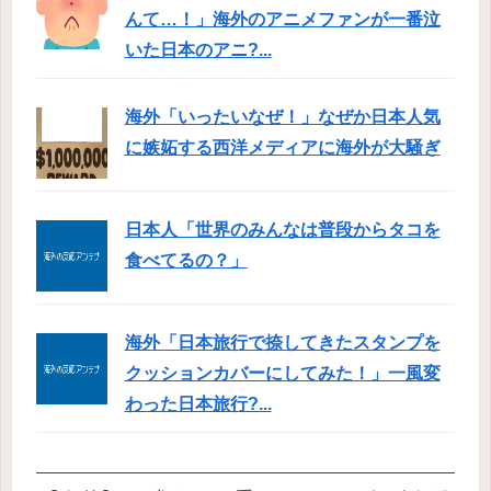
んて…！」海外のアニメファンが一番泣
いた日本のアニ?...
海外「いったいなぜ！」なぜか日本人気
に嫉妬する西洋メディアに海外が大騒ぎ
日本人「世界のみんなは普段からタコを
食べてるの？」
海外「日本旅行で捺してきたスタンプを
クッションカバーにしてみた！」一風変
わった日本旅行?...