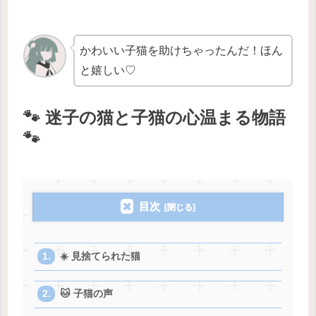
かわいい子猫を助けちゃったんだ！ほん
と嬉しい♡
🐾 迷子の猫と子猫の心温まる物語
🐾
目次
☀️ 見捨てられた猫
🐱 子猫の声