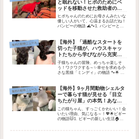
と眠れない！ヒポのためにベ
ッドを移動させた救助者の感
動ストーリー」
ヒポちゃんのためにお母さんみたいな
優しい人がいて、心温まるお話だね！
バンピーの物語 🌊🐾1. バンピーとの
出会い 🌟こんにちは！今日はちょっ
と特別なお話を紹介するね。それは、
バンピーという名前の子ヒョウの物
【海外】「過酷なスタートを
海外の動物ニュース
語。彼のストーリーは、悲しい場所
切った子猫が、ハウスキャッ
か...
トたちから学びながら充実し
た人生を目指す物語」
子猫ちゃんの冒険、めっちゃ楽しそ
う！ワクワクする～✨幸せを求める小
さな黒猫「ミンディ」の物語 🐾🌟 出
発点は厳しいけれどミンディは小さな
黒猫で、まだ三週間しか生きていなか
ったときに、保護施設に連れてこられ
【海外】9ヶ月間動物シェルタ
海外の動物ニュース
ました。彼女は、人に可愛がられるこ
ーで暮らす猫が見せる「目立
と...
ちたがり屋」の本気！あなた
に会いたい理由とは？
この猫ちゃん、すっごくかわいい！会
いたい理由、気になる～！💖🌟ビギー
の物語🐱1. ビギーの新しい生活🏠ビ
ギーという名前の猫ちゃんは、なんと
９ヶ月もシェルターで過ごしていたん
だって。彼はおうちに迎え入れられた
のだけれど、飼い主が病気になって