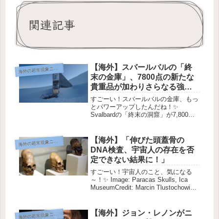
関連記事
【海外】スバールバルの「終
海
外の超常現象ニュース
末の金庫」、7800点の新たな
貴重品が加わりさらなる強
化！
すごーい！スバールバルの金庫、もっ
とパワーアップしたんだね！✨
Svalbardの「終末の洞窟」が7,800の
新しい種を受け入れ！🌍💚 Svalbard
の世界的種子保存庫。画像提供: CC
BY-SA 2.0 Einar Jorgen Ha...
【海外】「伸びた頭蓋骨の
海
外の超常現象ニュース
DNA検査、宇宙人の存在を否
定できない結果に！」
すごーい！宇宙人のこと、気になる
～！✨ Image: Paracas Skulls, Ica
MuseumCredit: Marcin Tlustochowicz
/ CC BY 2.0 (adapted)不思議なパラカ
スの頭蓋骨、DNAテ...
【海外】ジョン・レノンがニ
海
外の超常現象ニュース