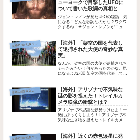
ューヨークで目撃したUFOに
ついて書いた歌詞の真相と
は？
ジョン・レノンが見たUFOの秘話、気
になる！どんな歌詞なのかな？ワクワ
クするね！🌟ジョン・レノンがニュー
ヨークで見たUFOについての歌詞を書
いたよ！ジョン・レノン。 画像提供:
Joost Evers / Anefo故ジョン・レノン
【海外】「架空の国を代表し
海
外の超常現象ニュース
は、19...
て逮捕された大使の奇妙な真
実」
なんか、架空の国の大使が逮捕されち
ゃったみたい！何があったのかな、気
になるよね♪👮‍♂️ 架空の国を代表して逮
捕された“大使”！インドで、実在しな
い国を代表すると称して詐欺を働いて
いた男が逮捕されたよ！✨これは、本
【海外】アリゾナで不気味な
海
外の超常現象ニュース
物の国の旗だよ。実在しない...
謎の影を捉えた！トレイルカ
メラ映像の衝撃とは？
アリゾナで不思議な影見つけたよ！一
緒にびっくりしよう！✨アリゾナで不
気味な生き物を捉えたトレイルカメラ
の映像📹👀薄暗い排水路に潜む誰かや
何か…？---## 1. 謎の映像が話題に🌌
数ヶ月前、アリゾナ州フォートアパッ
【海外】近くの赤色矮星に発
海
外の超常現象ニュース
チに住むダニー・プッシャー...