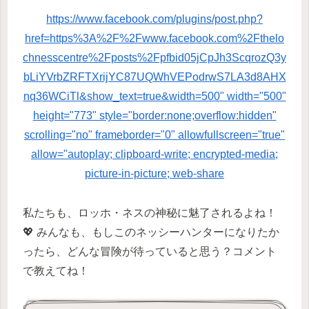
https://www.facebook.com/plugins/post.php?
href=https%3A%2F%2Fwww.facebook.com%2Fthelo
chnesscentre%2Fposts%2Fpfbid05jCpJh3ScqrozQ3y
bLiYVrbZRFTXrijYC87UQWhVEPodrwS7LA3d8AHX
nq36WCiTl&show_text=true&width=500" width="500"
height="773" style="border:none;overflow:hidden"
scrolling="no" frameborder="0" allowfullscreen="true"
allow="autoplay; clipboard-write; encrypted-media;
picture-in-picture; web-share
私たちも、ロッホ・ネスの神秘に魅了されるよね！
💖 みんなも、もしこのネッシーハンターになりたか
ったら、どんな冒険が待っていると思う？コメント
で教えてね！