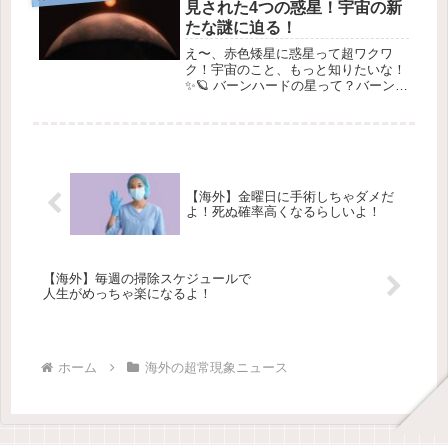
見された4つの惑星！宇宙の新
たな謎に迫る！
え〜、赤色矮星に惑星って超ワクワ
ク！宇宙のこと、もっと知りたいな！
✨🪐 バーンハードの星って？バーンハ
ードの星は、非常に小さくて暗い赤色
矮星です💫。これは、私たちの地球か
ら最も近い星の中でも特に近いほう
で、光が地球に届くのにたった**6年
*...
【海外】金曜日に手術しちゃダメだ
よ！死ぬ確率高くなるらしいよ！
【海外】毎週の掃除スケジュールで
人生がめっちゃ楽になるよ！
ホーム
海外の超常現象ニュース