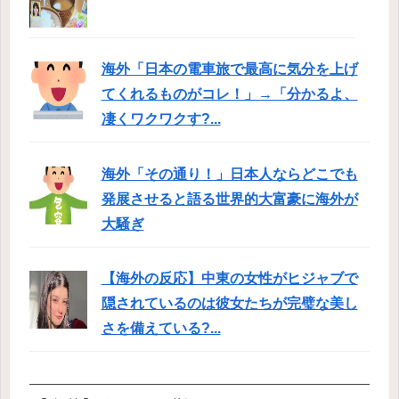
海外「日本の電車旅で最高に気分を上げ
てくれるものがコレ！」→「分かるよ、
凄くワクワクす?...
海外「その通り！」日本人ならどこでも
発展させると語る世界的大富豪に海外が
大騒ぎ
【海外の反応】中東の女性がヒジャブで
隠されているのは彼女たちが完璧な美し
さを備えている?...