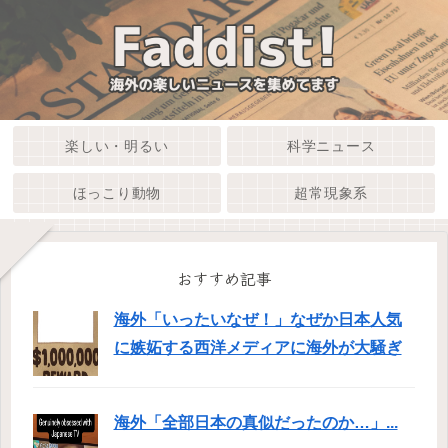
楽しい・明るい
科学ニュース
ほっこり動物
超常現象系
おすすめ記事
海外「いったいなぜ！」なぜか日本人気
に嫉妬する西洋メディアに海外が大騒ぎ
海外「全部日本の真似だったのか…」...