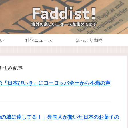
い
科学ニュース
ほっこり動物
すすめ記事
の『日本びいき』にヨーロッパ全土から不満の声
術の域に達してる！」外国人が驚いた日本のお菓子の