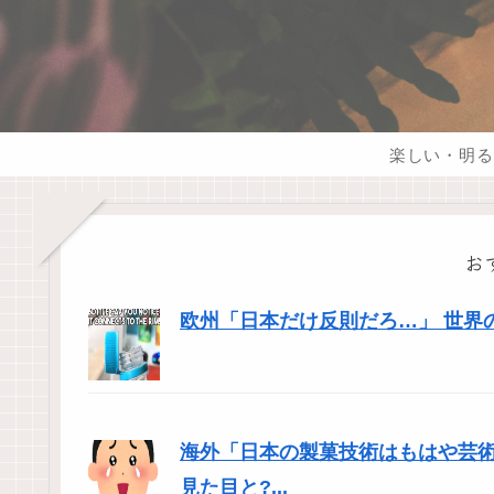
楽しい・明る
お
欧州「日本だけ反則だろ…」 世界
海外「日本の製菓技術はもはや芸
見た目と?...