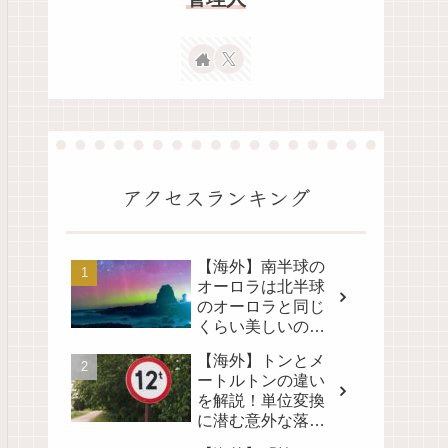
アクセスランキング
【海外】南半球の
オーロラは北半球
のオーロラと同じ
くらい美しいの
か？その真実に迫
【海外】トンとメ
る！
ートルトンの違い
を解説！単位変換
に潜む意外な落と
し穴とは？