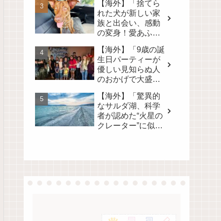
【海外】「捨てら
れた犬が新しい家
族と出会い、感動
の変身！愛あふれ
る旅路を見逃さな
【海外】「9歳の誕
いで💖」
生日パーティーが
優しい見知らぬ人
のおかげで大盛況
に！心温まるサプ
【海外】「驚異的
ライズの裏側」
なサルダ湖、科学
者が認めた“火星の
クレーター”に似た
地球上唯一の場
所」