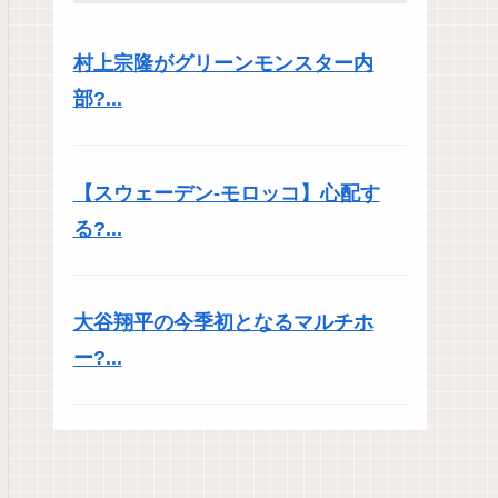
村上宗隆がグリーンモンスター内
部?...
【スウェーデン-モロッコ】心配す
る?...
大谷翔平の今季初となるマルチホ
ー?...