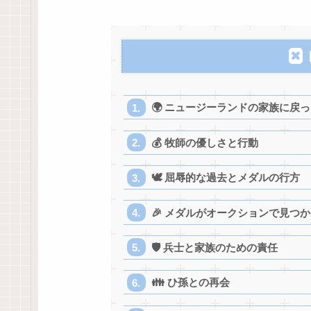
🌍 ニュージーランドの家族に戻
💰 牧師の優しさと行動
🕊️ 屈辱的な過去とメダルの行方
🎉 メダルがオークションで見つか
🛡️ 兵士と家族のための責任
👪 ひ孫との再会