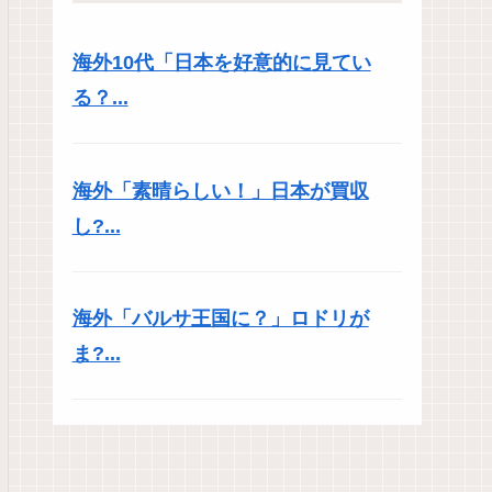
海外10代「日本を好意的に見てい
る？...
海外「素晴らしい！」日本が買収
し?...
海外「バルサ王国に？」ロドリが
ま?...