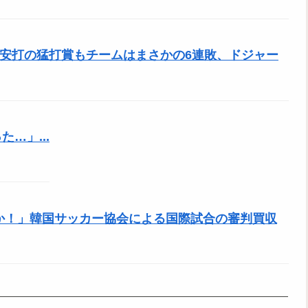
、3安打の猛打賞もチームはまさかの6連敗、ドジャー
…」...
のか！」韓国サッカー協会による国際試合の審判買収