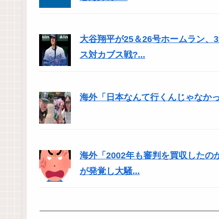
大谷翔平が25＆26号ホームラン
ス対カブス戦?...
海外「日本なんて行くんじゃなかった
海外「2002年も審判を買収した
が発覚し大騒...