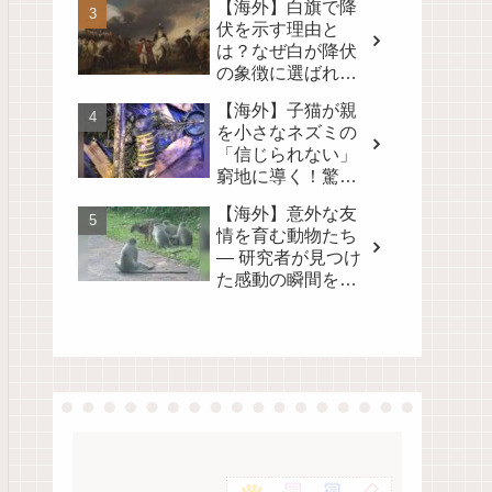
【海外】白旗で降
る！
伏を示す理由と
は？なぜ白が降伏
の象徴に選ばれた
のかを徹底解説！
【海外】子猫が親
を小さなネズミの
「信じられない」
窮地に導く！驚き
の真相とは？
【海外】意外な友
情を育む動物たち
— 研究者が見つけ
た感動の瞬間を映
像に！