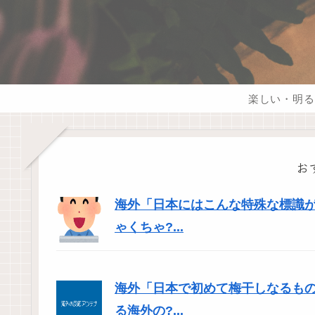
楽しい・明る
お
海外「日本にはこんな特殊な標識
ゃくちゃ?...
海外「日本で初めて梅干しなるも
る海外の?...