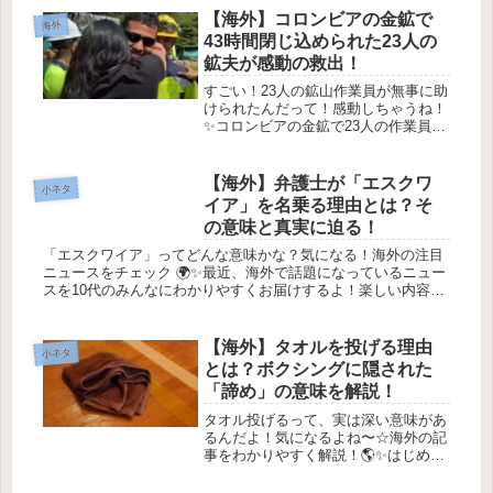
ドのクレア郡で、なんと「ライオンに
【海外】コロンビアの金鉱で
海外
似た生き物」が目撃されたって話が...
43時間閉じ込められた23人の
鉱夫が感動の救出！
すごい！23人の鉱山作業員が無事に助
けられたんだって！感動しちゃうね！
✨コロンビアの金鉱で23人の作業員が
43時間ぶりに救出された話💛1. すご
い奇跡！🌟2025年9月25日、コロンビ
アの北部アンティオキアで、23人の金
【海外】弁護士が「エスクワ
小ネタ
鉱作業員が約43時間...
イア」を名乗る理由とは？そ
の意味と真実に迫る！
「エスクワイア」ってどんな意味かな？気になる！海外の注目
ニュースをチェック 🌍✨最近、海外で話題になっているニュー
スを10代のみんなにわかりやすくお届けするよ！楽しい内容だ
から、ぜひ読んでみてね！💖1. 新しい音楽トレンドが登場！ 🎶
最近、...
【海外】タオルを投げる理由
小ネタ
とは？ボクシングに隠された
「諦め」の意味を解説！
タオル投げるって、実は深い意味があ
るんだよ！気になるよね〜☆海外の記
事をわかりやすく解説！🌎✨はじめに
💖みんな、今日は海外の記事を元に、
簡単にわかりやすく説明するね！この