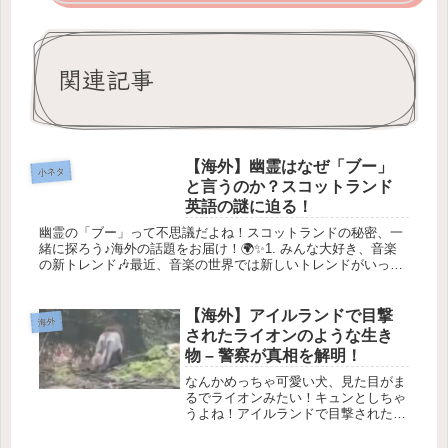
関連記事
【海外】幽霊はなぜ「ブー」
小ネタ
と言うのか？スコットランド
英語の謎に迫る！
幽霊の「ブー」って不思議だよね！スコットランドの秘密、一
緒に探ろう♪海外の話題をお届け！🌍✨1. みんな大好き、音楽
の新トレンド🎶最近、音楽の世界では新しいトレンドがいっぱ
い広がってるよ！特に、TikTokのおかげで、音楽がもっと身近
なもの...
【海外】アイルランドで目撃
海外
されたライオンのような生き
物 – 警察が真相を解明！
なんかめっちゃ可愛い犬、見た目がま
るでライオンみたい！キュンとしちゃ
うよね！アイルランドで目撃された
「ライオンに似た生き物」の正体は？
🐾2025年11月11日最近、アイルラン