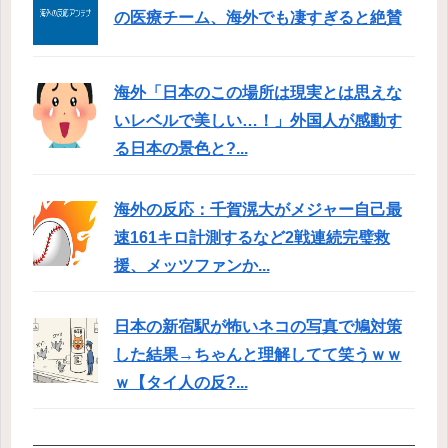
の医療チーム、海外でも凄すぎると絶賛
海外「日本のこの場所は現実とは思えな
いレベルで美しい…！」外国人が感動す
る日本の景色と?...
海外の反応：千賀滉大がメジャー自己最
速161キロ計測するなど2戦連続完璧救
援、メッツファンか...
日本の新宿駅が怖いネコの写真で鳩対策
した結果→ちゃんと理解してて笑うｗｗ
ｗ【タイ人の反?...