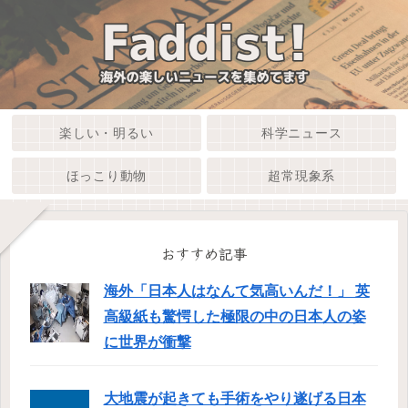
楽しい・明るい
科学ニュース
ほっこり動物
超常現象系
おすすめ記事
海外「日本人はなんて気高いんだ！」 英
高級紙も驚愕した極限の中の日本人の姿
に世界が衝撃
大地震が起きても手術をやり遂げる日本