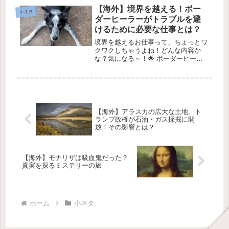
記事では大事なポイントをしっかり押
【海外】境界を越える！ボー
小ネタ
さえながら、楽しくお話しするよ。内
ダーヒーラーがトラブルを避
容...
けるために必要な仕事とは？
境界を越えるお仕事って、ちょっとワ
クワクしちゃうよね！どんな内容か
な？気になる～！🌟 ボーダーヒーラ
ーの全て 🌟1. ボーダーヒーラーって
何？ 🐶ボーダーヒーラーは、ボーダ
ーコリーとオーストラリアン・キャト
ル・ドッグの愛らしいミックス犬で
す...
【海外】アラスカの広大な土地、ト
ランプ政権が石油・ガス採掘に開
放！その影響とは？
【海外】モナリザは吸血鬼だった？
真実を探るミステリーの旅
ホーム
小ネタ