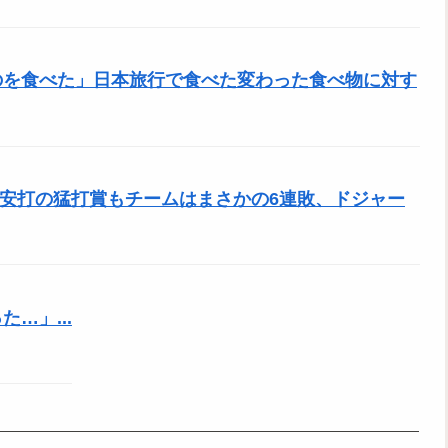
のを食べた」日本旅行で食べた変わった食べ物に対す
、3安打の猛打賞もチームはまさかの6連敗、ドジャー
…」...