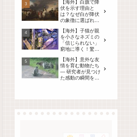
【海外】白旗で降
る！
伏を示す理由と
は？なぜ白が降伏
の象徴に選ばれた
のかを徹底解説！
【海外】子猫が親
を小さなネズミの
「信じられない」
窮地に導く！驚き
の真相とは？
【海外】意外な友
情を育む動物たち
— 研究者が見つけ
た感動の瞬間を映
像に！