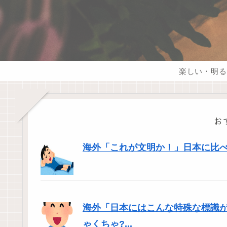
楽しい・明る
お
海外「これが文明か！」日本に比
海外「日本にはこんな特殊な標識
ゃくちゃ?...