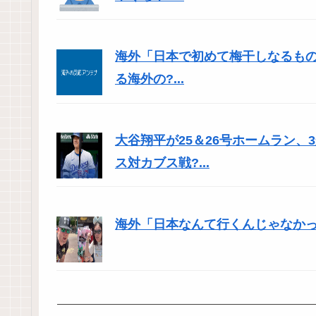
海外「日本で初めて梅干しなるも
る海外の?...
大谷翔平が25＆26号ホームラン
ス対カブス戦?...
海外「日本なんて行くんじゃなかった