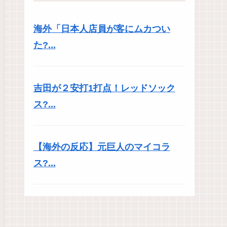
海外「日本人店員が客にムカつい
た?...
吉田が２安打1打点！レッドソック
ス?...
【海外の反応】元巨人のマイコラ
ス?...