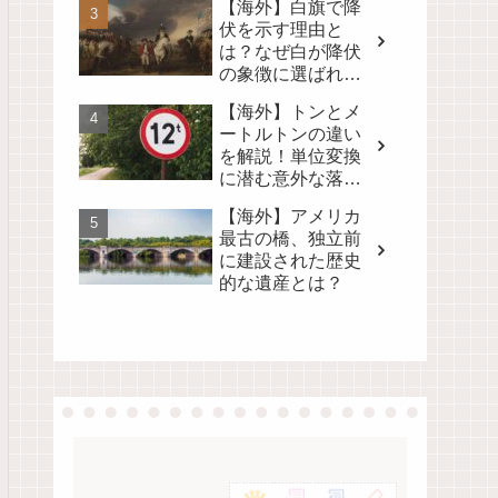
【海外】白旗で降
伏を示す理由と
は？なぜ白が降伏
の象徴に選ばれた
のかを徹底解説！
【海外】トンとメ
ートルトンの違い
を解説！単位変換
に潜む意外な落と
し穴とは？
【海外】アメリカ
最古の橋、独立前
に建設された歴史
的な遺産とは？