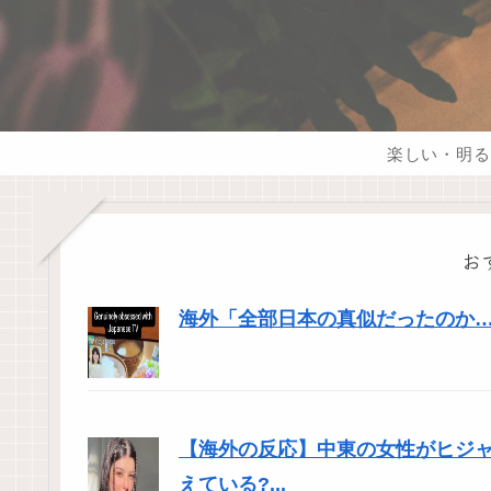
楽しい・明る
お
海外「全部日本の真似だったのか…」
【海外の反応】中東の女性がヒジ
えている?...