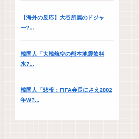
【海外の反応】大谷所属のドジャ
ー?...
韓国人「大韓航空の熊本地震飲料
水?...
韓国人「悲報：FIFA会長にさえ2002
年W?...